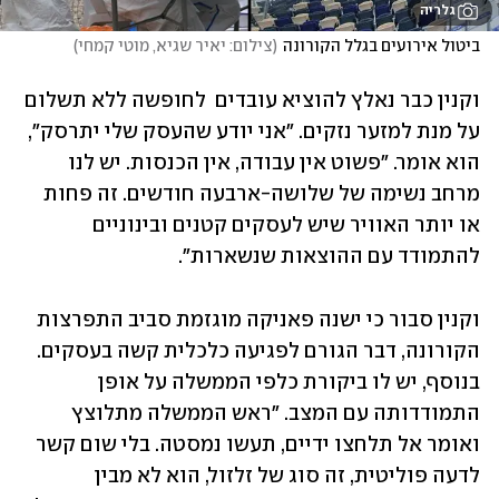
גלריה
ביטול אירועים בגלל הקורונה
(
צילום: יאיר שגיא, מוטי קמחי
)
וקנין כבר נאלץ להוציא עובדים  לחופשה ללא תשלום 
על מנת למזער נזקים. "אני יודע שהעסק שלי יתרסק", 
הוא אומר. "פשוט אין עבודה, אין הכנסות. יש לנו 
מרחב נשימה של שלושה-ארבעה חודשים. זה פחות 
או יותר האוויר שיש לעסקים קטנים ובינוניים 
להתמודד עם ההוצאות שנשארות".
וקנין סבור כי ישנה פאניקה מוגזמת סביב התפרצות 
הקורונה, דבר הגורם לפגיעה כלכלית קשה בעסקים. 
בנוסף, יש לו ביקורת כלפי הממשלה על אופן 
התמודדותה עם המצב. "ראש הממשלה מתלוצץ 
ואומר אל תלחצו ידיים, תעשו נמסטה. בלי שום קשר 
לדעה פוליטית, זה סוג של זלזול, הוא לא מבין 