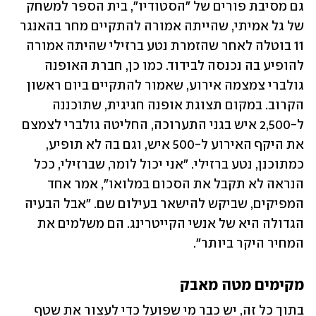
גם מסיבת פורים של "הסטודיו", בית הספר למשחק 
של גל אמיתי, שהייתה אמורה להתקיים מחר בהאנגר 
11 בוטלה לאחר שהזמרת נטע ברזילי שהיתה אמורה 
להופיע בה נכנסה לבידוד. כמו כן, חברת האופנה 
גולברי צמצמה אירוע, שאמור להתקיים ביום ראשון 
הקרוב. במקום תצוגת אופנה חגיגית, שתוכננה 
ל-2,500 איש בגני התערוכה, החליטה גולברי לצמצם 
את היקף האירוע ל-500 איש, וגם בה לא תופיע, 
כמתוכנן, נטע ברזילי. "אני יכול לומר, שברזילי, ככל 
הנראה לא תקבל את הסכום במלואו", אמר אחד 
המפיקים, שביקש להישאר בעילום שם. "אבל הבעיה 
הגדולה היא של אנשי הקייטרינג. הם משלמים את 
המחיר היקר ביותר". 
מקימים מטה מאבק 
בתוך כל זה, יש כבר מי שפועל כדי לעצור את שטף 