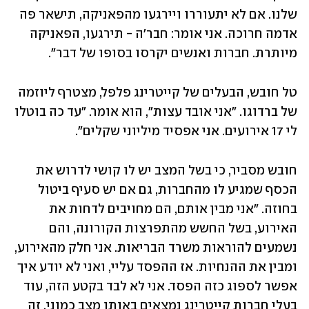
שלנו. אם לא יתעוררו ויירגעו מהפאניקה, תישאר פה 
אדמה חרוכה. אני אומר: חבר'ה - תירגעו, הפאניקה 
מיותרת. חברות ואנשים יקרסו בסופו של דבר".
טל חובש, הבעלים של קייטרינג פלפל, מצטרף ליוזמה 
של ברדוגו. "אני אובד עצות", הוא אומר. "עד כה בוטלו 
לי 17 אירועים. אני אפסיד מיליוני שקלים".
חובש מסביר, כי בשל המצב יש לו קושי לדרוש את 
הכסף שמגיע לו מהחברות, גם אם יש סעיף ביטול 
בחוזה. "אני מבין אותם, הם מחויבים לדחות את 
האירוע, בשל החשש מהתפרצות הקורונה, והם 
נשמעים להוראות משרד הבריאות. אני חלק מהאירוע, 
ומבין את ההנחיות. אז ההפסד עליי, ואני לא יודע איך 
אפשר לספוג כזה הפסד. אני לא לבד בקטע הזה, עוד 
בעלי חברות קייטרינג נמצאים באותו מצב כמוני. זה 