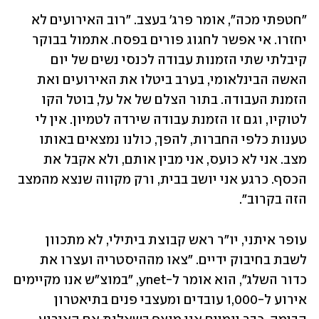
"חטפתי מכה", אומר פרג' בעצב. "רוב האירועים לא 
יחזרו. אי אפשר לחגוג פורים בפסח. אתמול בבוקר 
קיבלתי שתי הזמנות עבודה לכנסי נשים של יום 
האשה הבינלאומי, בערב ביטלו את האירועים ואת 
הזמנת העבודה. בתור הצלם של אל על, בוטל הקו 
לטוקיו, וגם זו הזמנת עבודה שירדה לטמיון. אין לי 
טענות כלפי החברות, להפך, כולנו נמצאים באותו 
מצב. אני לא כועס, אני מבין אותם, ולא אקבל את 
הכסף. כרגע אני יושב בבית, ורק מקווה שנצא מהמצב 
הזה בקרוב".
עופר איתני, יו"ר ראש קבוצת ביתילי, לא מתכוון 
לשבת בחיבוק ידיים. "צאו מההיסטריה ועצרו את 
כדור השלג", הוא אומר ל-ynet, "במוצ"ש אנו מקיימים 
אירוע ל-1,000 עובדים ומעצבי פנים בתיאטרון 