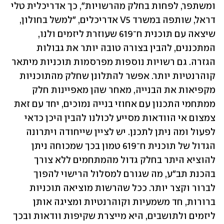
ומשתפר, לפחות בחלק מהרשויות", כך אדריכלית טלי 
דראל, שותפה במשרד V5 אדריכלים, "למשל בחולון, 
שיצאה עם תוכנית ח־619 שעוזרת ליזמים ולנו, 
המתכננים, להבין בצורה טובה יותר את גבולות 
הגזרה. גם רשויות נוספות מפרסמות תוכניות מיתאר 
קוהרנטיות יותר. אפשר להתלונן שחלק מהתוכניות 
מקפיאות את הבנייה, מאחר שהן מאפיינות חלק 
ממתחמי התכנון עם אחוזי בנייה נמוכים, יחד עם זאת 
צמצום אי הוודאות מסייע לכולנו להבין היכן כדאי 
לפעול ומה ניתן לתכנן. יש לציין שייחודה ויתרונה 
הגדול של תוכנית ח־619 טמון בכך שמכוחה ניתן 
להוציא היתר בחלק גדול מהמתחמים ללא צורך 
בהכנת תב"ע, מה שגורם למסלול הרישוי להפוך 
לברור וקצר יותר. ככל שהרשות מוציאה תוכניות 
ברורות, חד משמעיות וקוהרנטיות ומציגה אותן 
ליזמים ולתושבים, היא מייצרת שקיפות וודאות ובכך 