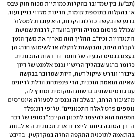
(תב"ע), בין שמדובר בהקלות כמותיות מכוח חוק שבס 
או בהקלות בתוספת קומות, חריגות מקווי בניין ועוד. 
ברגע שהבקשה כוללת הקלות, היא עוברת למסלול 
שכולל פרסום במדיה ודיון בוועדה, לרבות שמיעת 
התנגדויות וכיו"ב. ההליך הזה מאריך את משך הזמן 
לקבלת היתר, והבקשות להקלה או לשימוש חורג הן 
בעצם בבסיס הבעיה של חוסר הוודאות התכנונית. 
כלומר ברגע שבהליך הרישוי נכנס אלמנט של דיון 
ציבורי ונדרש שיקול דעת, היות שמדובר בבקשה 
שאינה תואמת תוכנית, הרי שנפתחת הדלת לדיונים 
עם גורמים שונים ברשות המקומית ומחוץ לה, 
מהציבור הרחב, ובשלב זה נכנסים לפעולה אינטרסים 
נוספים פרט לאלה התכנוניים". על־פי דוננפלד 
המפתח הוא להיצמד לתכנון הקיים: "בסופו של דבר 
הדרך הטובה ביותר לייצר ודאות תכנונית היא לבנות 
בהתאמה לתוכנית התקפה החלה במקרקעין.  בהיבט 