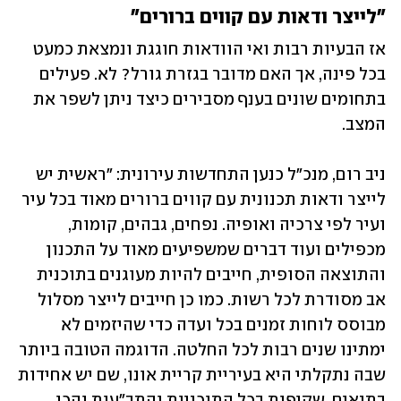
"לייצר ודאות עם קווים ברורים"
אז הבעיות רבות ואי הוודאות חוגגת ונמצאת כמעט 
בכל פינה, אך האם מדובר בגזרת גורל? לא. פעילים 
בתחומים שונים בענף מסבירים כיצד ניתן לשפר את 
המצב. 
ניב רום, מנכ"ל כנען התחדשות עירונית: "ראשית יש 
לייצר ודאות תכנונית עם קווים ברורים מאוד בכל עיר 
ועיר לפי צרכיה ואופיה. נפחים, גבהים, קומות, 
מכפילים ועוד דברים שמשפיעים מאוד על התכנון 
והתוצאה הסופית, חייבים להיות מעוגנים בתוכנית 
אב מסודרת לכל רשות. כמו כן חייבים לייצר מסלול 
מבוסס לוחות זמנים בכל ועדה כדי שהיזמים לא 
ימתינו שנים רבות לכל החלטה. הדוגמה הטובה ביותר 
שבה נתקלתי היא בעיריית קריית אונו, שם יש אחידות 
בתנאים, שקיפות בכל התוכניות והתב"עות והכי 