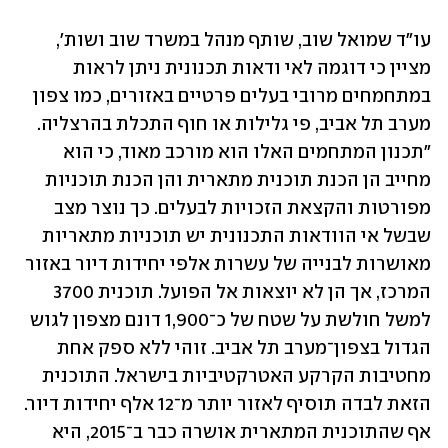
עו"ד שמואל שוב, שותף מנהל במשרד שוב ושות', 
מציין כי דוגמה לאי ודאות תכנונית ניתן לראות 
במתחמחים מרובי בעלים פרטיים באזורים, כמו צפון 
מערב תל אביב, פי גלילות או חוף התכלת בהרצליה. 
"תכנון המתחמים האלו הוא מורכב מאוד, כי הוא 
מחייב הן הכנת תוכנית מתארית והן הכנת תוכניות 
מפורטות והקצאת הזכויות לבעלים. כך נוצר מצב 
שבשל אי הוודאות התכנונית יש תוכניות מתאריות 
מאושרות לבנייה של עשרות אלפי יחידות דיור באזור 
המרכז, אך הן לא יוצאות אל הפועל. תוכנית 3700 
למשל חולשת על שטח של כ־1,900 דונם מצפון לגוש 
הגדול בצפון־מערב תל אביב. זוהי ללא ספק אחת 
מחטיבות הקרקע האטרקטיביות בישראל. התוכנית 
הזאת לבדה תוסיף לאזור יותר מ־12 אלף יחידות דיור. 
אף שהתוכנית המתארית אושרה כבר ב־2015, היא 