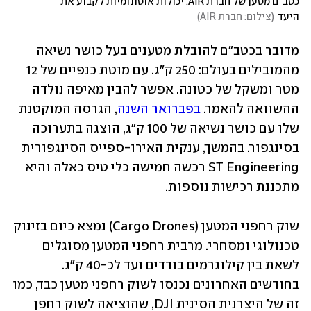
כטב"ם מטען של חברת AIR. יכולות אוטונומיות לקבוע את 
היעד
(
צילום: חברת AIR
)
מדובר בכטב"ם להובלת מטענים בעל כושר נשיאה 
מהמובילים בעולם: 250 ק"ג. עם מוטת כנפיים של 12 
מטר ומשקל של כטונה. אפשר להבין מאיפה נולדה 
ההשוואה להאמר. 
בפברואר השנה
, הגרסה המוקטנת 
שלו עם כושר נשיאה של 100 ק"ג, הוצגה בתערוכה 
בסינגפור. בהמשך, ענקית האירו-ספייס הסינגפורית 
ST Engineering רכשה חמישה כלי טיס כאלה והיא 
מתכננת רכישות נוספות.
שוק רחפני המטען (Cargo Drones) נמצא כיום בזינוק 
טכנולוגי ומסחרי. מרבית רחפני המטען מסוגלים 
לשאת בין קילוגרמים בודדים ועד לכ-40 ק"ג. 
בחודשים האחרונים נכנסו לשוק רחפני מטען כבד, כמו 
זה של היצרנית הסינית DJI, שהוציאה לשוק רחפן 