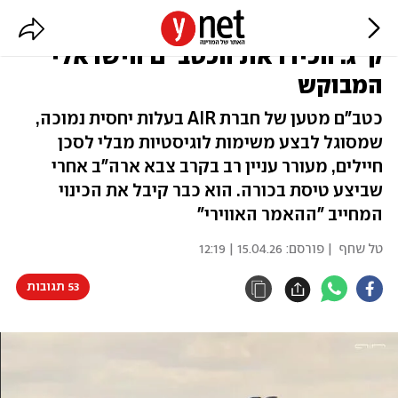
יכול לטוס במצר הורמוז ולשאת 250
ק"ג: הכירו את הכטב"ם הישראלי
המבוקש
כטב"ם מטען של חברת AIR בעלות יחסית נמוכה,
שמסוגל לבצע משימות לוגיסטיות מבלי לסכן
חיילים, מעורר עניין רב בקרב צבא ארה"ב אחרי
שביצע טיסת בכורה. הוא כבר קיבל את הכינוי
המחייב "ההאמר האווירי"
טל שחף
| פורסם:
15.04.26 | 12:19
53 תגובות