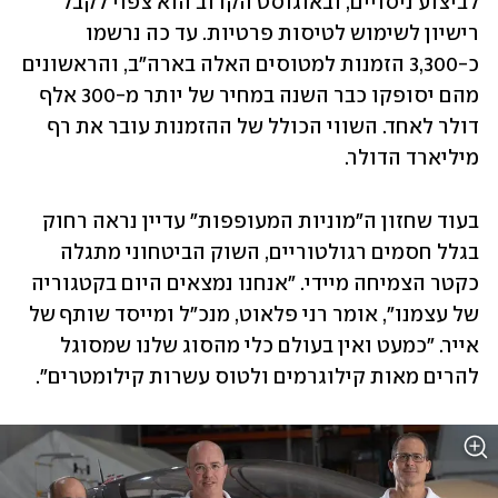
לביצוע ניסויים, ובאוגוסט הקרוב הוא צפוי לקבל 
רישיון לשימוש לטיסות פרטיות. עד כה נרשמו 
כ-3,300 הזמנות למטוסים האלה בארה"ב, והראשונים 
מהם יסופקו כבר השנה במחיר של יותר מ-300 אלף 
דולר לאחד. השווי הכולל של ההזמנות עובר את רף 
מיליארד הדולר. 
בעוד שחזון ה"מוניות המעופפות" עדיין נראה רחוק 
בגלל חסמים רגולטוריים, השוק הביטחוני מתגלה 
כקטר הצמיחה מיידי. "אנחנו נמצאים היום בקטגוריה 
של עצמנו", אומר רני פלאוט, מנכ"ל ומייסד שותף של 
אייר. "כמעט ואין בעולם כלי מהסוג שלנו שמסוגל 
להרים מאות קילוגרמים ולטוס עשרות קילומטרים".