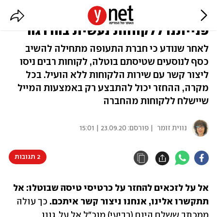
אל על לזכאים להחזר: "בשל העומס,
פנייתנו ללקוחות נעשית בהדרגה"
לאחר שנודע כי חברת התעופה מתחילה להשיב
כסף לנוסעים שטיסתם בוטלה, לקוחות רבים ניסו
ליצור קשר עם שירות הלקוחות ללא הועיל. בכל
מקרה, ההחזר יכול להתבצע רק באמצעות המייל
שיישלח ללקוחות מהחברה
נווית זומר
| פורסם:
23.09.20 | 15:01
2 תגובות
אל על לזכאים להחזר על כרטיסי טיסה שבוטלו: אל 
תתקשרו אלינו, אנחנו ניצור קשר איתכם.
 כך עולה 
ממכתב ששלח היום (רביעי) מנכ"ל אל על, גונן 