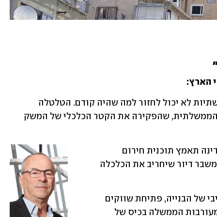
י הארץ:
 "ביום שאחרי המלחמה, ענף הבנייה והתשתיות לא יכול לחזור למה שהיה קודם. הטלטלה 
שעברנו חשפה את ערוותה של המערכת הממשלתית, שהפקירה את הקטר הכלכלי של המשק 
אנחנו נמצאים בנקודת אל־חזור: או שהמדינה תאמץ תוכנית חירום 
לאומית לשיקום הענף, או שנקרוס לתוך משבר דיור שיחריב את הכלכלה 
תקופת השיקום חייבת לכלול תיעוש מסיבי של הבנייה, פתיחת שווקים 
חדשים לכוח אדם והפחתה דרסטית של מעורבות הממשלה בכיס של 