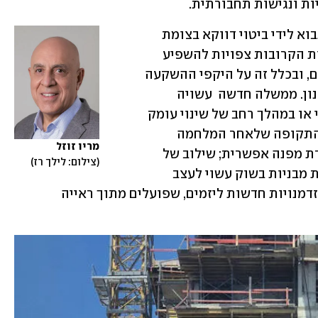
ת ונגישות תחבורתית. 
אולם ההשפעה האמיתית של התקופה תבוא לידי ביטוי דווקא בצומת 
שבין כלכלה, מדיניות ופוליטיקה: הבחירות הקרובות צפויות להשפיע 
באופן ישיר על סדרי העדיפויות הלאומיים, ובכלל זה על היקפי ההשקעה 
בדיור, קידום תשתיות והאצת תהליכי תכנון. ממשלה חדשה  עשויה 
לקבוע האם המיקוד יהיה בשיקום נקודתי או במהלך רחב של שינוי עומק 
במדיניות הדיור בישראל. בסופו של דבר התקופה שלאחר המלחמה 
מריו זוזל
תיבחן לא רק כתקופת שיקום, אלא כנקודת מפנה אפשרית; שילוב של 
צילום: לילך רז
הכרעות פוליטיות, שינויי ריבית והתאמות מבניות בשוק עשוי לעצב 
מחדש את מפת הנדל"ן בישראל, ולייצר הזדמנויות חדשות ליזמים, שפועלים מתוך ראייה 