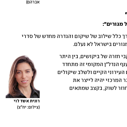
אברהם
 מגורים": 
תקופות שלאחר משברים לאומיים הן בדרך כלל שילוב של שיקום והגדרה מחדש של סדרי 
ורים בישראל לא נעלם. 
עם החזרה לשגרה אנחנו רואים באופן עקבי חזרה של ביקושים, בין היתר 
על רקע הגידול המתמשך באוכלוסייה. בענף הנדל"ן המקומי זה מתחדד 
בצורך להאיץ תהליכים, לחזק את המרקם העירוני הקיים ולשלב שיקולים 
של מיגון וחוסן כבר בשלבי התכנון. האתגר המרכזי יהיה לייצר את 
התנאים שיאפשרו לתת מענה לביקוש שחוזר לשוק, בקצב שמתאים 
רונית אשד לוי
צילום: יח"צ