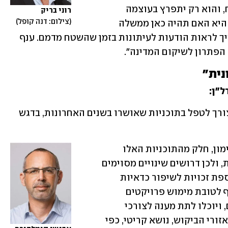
האזרח. הביקוש לדיור בישראל הוא קשיח, והוא רק יתפרץ בעוצמה 
רוני בריק
צילום: דנה קופל
גדולה יותר כשהתותחים יידומו. השאלה היא האם תהיה כאן ממשלה 
שתדע לספק את הדירות האלו, או שנמשיך לראות הודעות לעיתונות בזמן שהשטח מדמם. ענף 
 הפתרון לשיקום המדינה".
נית"
ל"ן:
 "כחלק מהשינויים שלאחר המלחמה יש צורך לטפל בתוכניות שאושרו בשנים האחרונות, בדגש 
לאור האמרת עלויות הבנייה ועלויות המימון, חלק מהתוכניות האלו 
נמצא כיום מתחת לסף הכדאיות הכלכלית, ולכן דרושים שינויים מסוימים 
כדי שהן יוכלו לצאת לפועל, בין היתר תוספת זכויות לשיפור כדאיות 
כלכלית. תוספת כזו תוכל להטות את הכף לטובת מימוש פרויקטים 
שנמצאים במתחמים גדולים ומשמעותיים, ויוכלו לתת מענה לצורכי 
ההתחדשות והמיגון של שיכונים ישנים באזורי הביקוש, נושא קריטי, כפי 