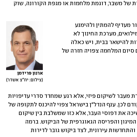
 "הניסיון ההיסטורי מלמד שלאחר תקופות של משבר, דוגמת מלחמות או מגפת הקורונה, שוק 
בתקופות של אי־ודאות חלק גדול מהציבור מעדיף להמתין ולהימנע 
מביצוע עסקאות. רבים נמצאים בשירות מילואים, מערכת החינוך לא 
פועלת ומחייבת הורים לילדים ללא מסגרות להישאר בבית, ויש כאלה 
שחוששים להתרחק ממרחבים מוגנים. עם סיום המלחמה צפויה חזרה של 
ארנון פרידמן
צילום: יח"צ אשדר
"במבט מאקרו, סיום מלחמה אינו רק נקודת מעבר לשיקום פיזי, אלא רגע שמחדד סדרי עדיפויות 
לאומיים ומאיץ תהליכים שהבשילו עוד קודם לכן. ענף הנדל"ן בישראל צפוי להיכנס לתקופה של 
האצה מחודשת, אך לא בהכרח כזו שממשיכה את דפוסי העבר, אלא כזו שמשלבת בין שיקום 
ממוקד ובין שינוי עומק בתפיסת התכנון, המיגון והפריסה הגאוגרפית של הביקוש. ברמה 
המיידית נראה האצה של פרויקטי שיקום והתחדשות עירונית, לצד ביקוש גובר לדירות 