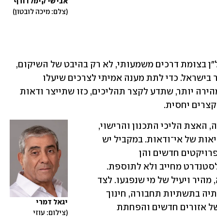
אבישי קימלדורף
צלם: מיכה לובטון
"סיום המלחמה צפוי להציב את ענף הנדל"ן בצומת דרכים משמעותי, לא רק בהיבט של השיקום, 
אלא גם כזרז לשינוי עומק במדיניות הדיור בישראל. כדי לתת מענה אמיתי לצרכים שיעלו 
מהשטח, תידרש מדיניות חדשה, יעילה ומהירה יותר, שתדע לקצר תהליכים, כזו שתייצר ודאות 
קצרים יחסית. 
האתגרים המרכזיים יהיו, בראש ובראשונה, האצת הליכי התכנון והרישוי, 
לצד יצירת מנגנוני מימון המותאמים למציאות של אי־ודאות. במקביל יש 
לגבש מדיניות ברורה בנושא המיגון, הן בפרויקטים חדשים והן 
בהתחדשות עירונית, כך שהמיגון יהפוך לסטנדרט מחייב ולא לתוספת. 
חשוב מאוד שהמדינה תדאג לשיקום מלא, מהיר ויעיל של מי שנפגעו. לצד 
זאת, המדינה תידרש להעמיק את השקעותיה בתשתיות תחבורה, חינוך 
יגאל דמרי
ותעסוקה, על מנת לאפשר פיתוח מואץ של אזורים חדשים והפחתת 
צילום: עוזי 