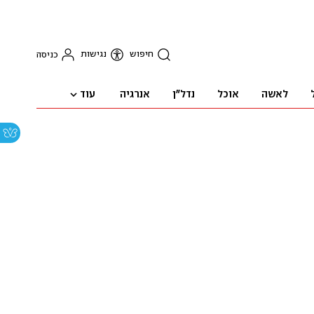
חיפוש
נגישות
כניסה
עוד
לאשה
אוכל
נדל"ן
אנרגיה