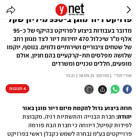
אור יהודה: הסכם ביצוע להקמת
פרויקט דיור מוגן ב-550 מיליון שקל
מדובר בעבודות ביצוע לפרויקט בהיקף של כ-95
אלף מ"ר שיכלול 470 יחידות דיור לצד מגוון רחב
של שטחים ציבוריים ושירותיים נלווים. בנוסף, יוקמו
שלושה מפלסים תת-קרקעיים בהם חניון, אולם
מופעים, חללים טכניים ומשרדים
אורי חודי
| פורסם:
18.09.25 | 13:21
4 תגובות
חוזה ביצוע גדול להקמת מיזם דיור מוגן באור 
יהודה:
 חברת הבנייה והתשתיות דניה, מקבוצת 
לפידות קפיטל, דיווחה כי חברת הבת פורמה 
פרוייקטים בע"מ נבחרה לשמש כקבלן ראשי בפרויקט 