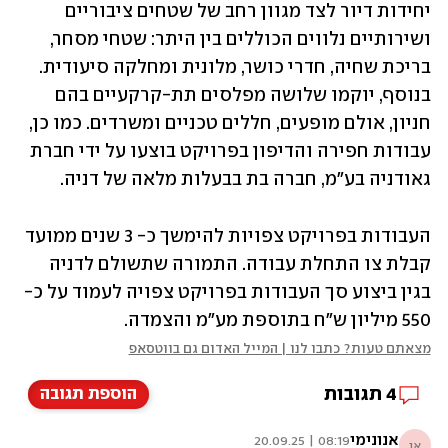
יחידות דיור לצד מגוון רחב של שטחים ציבוריים 
ושירותיים נלווים הכוללים בין היתר: שטחי מסחר, 
בריכת שחיה, חדרי כושר, מלונית ומחלקה סיעודית. 
בנוסף, יוקמו שלושה מפלסים תת-קרקעיים בהם 
חניון, אולם מופעים, חללים טכניים ומשרדים. כמו כן, 
עבודות חפירה והדיפון בפרויקט בוצעו על ידי חברת 
גאודניה בע"מ, חברה בת בבעלות מלאה של דניה.
העבודות בפרויקט צפויות להימשך כ- 3 שנים ממועד 
קבלת צו התחלת עבודה. התמורה שתשולם לדניה 
בגין ביצוע סך העבודות בפרויקט צפויה לעמוד על כ- 
550 מיליון ש"ח בתוספת מע"מ והצמדה.
מצאתם טעות? כתבו לנו | המייל האדום גם בווטסאפ
4
תגובות
הוספת תגובה
אנונימי
08:19 | 20.09.25
אנ