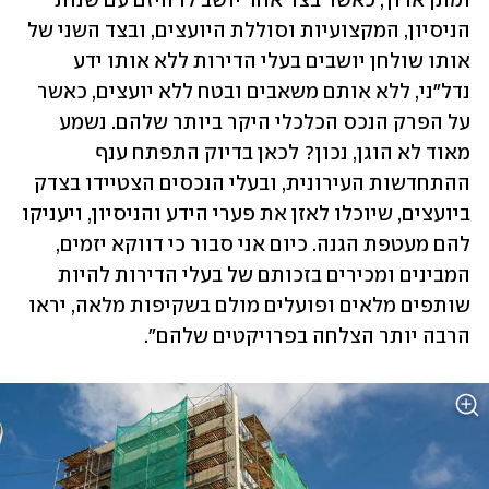
ומתן ארוך, כאשר בצד אחד יושב לו היזם עם שנות 
הניסיון, המקצועיות וסוללת היועצים, ובצד השני של 
אותו שולחן יושבים בעלי הדירות ללא אותו ידע 
נדל"ני, ללא אותם משאבים ובטח ללא יועצים, כאשר 
על הפרק הנכס הכלכלי היקר ביותר שלהם. נשמע 
מאוד לא הוגן, נכון? לכאן בדיוק התפתח ענף 
ההתחדשות העירונית, ובעלי הנכסים הצטיידו בצדק 
ביועצים, שיוכלו לאזן את פערי הידע והניסיון, ויעניקו 
להם מעטפת הגנה. כיום אני סבור כי דווקא יזמים, 
המבינים ומכירים בזכותם של בעלי הדירות להיות 
שותפים מלאים ופועלים מולם בשקיפות מלאה, יראו 
הרבה יותר הצלחה בפרויקטים שלהם".        