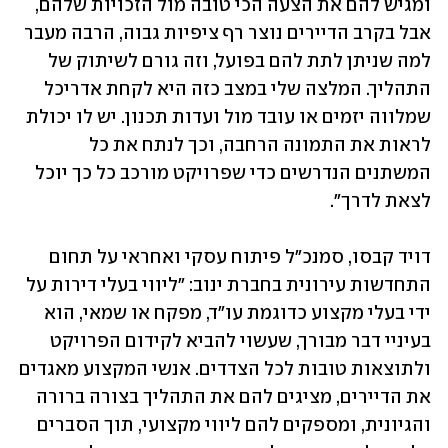
ומגיש להם את הצעה הכי טובה מול הזכויות שלהם, 
אבל בקרב הדיירים נוצר רף ציפיות גבוה, הרבה מעבר 
למה שניתן לתת להם בפועל, וזה גורם לשיתוק של 
התהליך. המלצה שלי במצב כזה היא לקחת אדריכל 
שמלווה יזמים או עובד מול ועדות תכנון. יש לו יכולת 
לראות את התמונה הרחבה, וכך לנתח את כל 
המשתנים הנדרשים כדי שפרויקט מורכב כל כך יוכל 
לצאת לדרך".
דויד קבסו, סמנכ"ל פיתוח עסקי ואחראי על תחום 
התחדשות עירונית בחברת ינוב: "ליווי בעלי דירות על 
ידי בעלי מקצוע כדוגמת עו"ד, מפקח או שמאי, הוא 
בעיניי דבר מבורך, שעשוי להביא לקידום הפרויקט 
ולתוצאות טובות לכל הצדדים. אנשי המקצוע מאגדים 
את הדיירים, מציגים להם את התהליך בצורה ברורה 
והגיונית, ומספקים להם ליווי מקצועי, תוך הסברים 