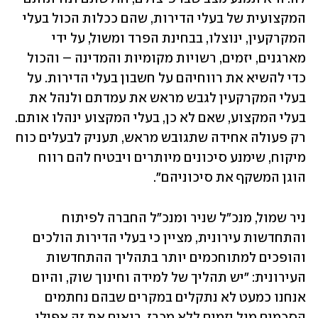
המקצועית של בעלי הדירות, שהם ככלות הכול בעלי 
המקרקעין, ינוצלו, בבחינת הפרד ומשול, על ידי 
מארגנים, יזמים, רשויות מקומיות והמדינה – והכול 
כדי להשיא את רווחיהם על חשבון בעלי הדירות. על 
בעלי המקרקעין לגבש מראש את עמדתם ולנהל את 
בעלי המקצוע, שאם לא כן, בעלי המקצוע ינהלו אותם. 
רק פעולה אחידה שתגובש מראש, תעניק לבעלים כוח 
מיקוח, שימנע סיכונים מיותרים ויבטיח להם רווח 
הוגן המשקף את סיכוניהם".
ניר שמול, מנכ"ל שניר ומנכ"ל החברה לפיתוח 
והתחדשות עירונית, מציין כי בעלי הדירות הולכים 
והופכים למתוחכמים יותר בתהליך ההתחדשות 
העירונית: "יש תהליך של למידה וחינוך שוק, והיום 
אנחנו כמעט לא נתקלים במקרים שבהם נחתמים 
הסכמים מול יזמים ללא מכרז. רואים את זה אפילו 