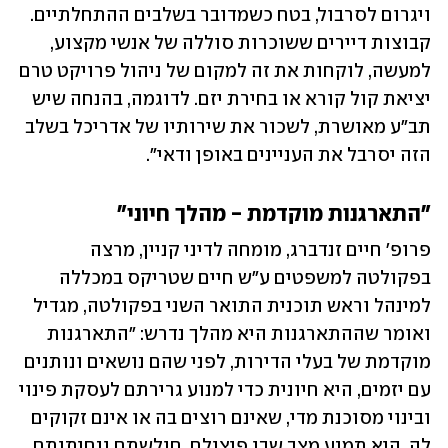
ויגרום לסרבול, בטח כשמדובר בשלבים ההתחלתיים. 
קבוצות דיירים ששוכרות סוללה של אנשי מקצוע, 
למעשה, לוקחות את זה למקום של ניהול פרויקט טרם 
יציאת קול קורא או בחירת יזם. לדוגמה, בהנחה שיש 
תב"ע מאושרת, לשכור את שירותיו של אדריכל בשלב 
הזה יסרבל את העניינים באופן ודאי".
"התארגנות מוקדמת - מהלך חיוני"
פרופ' חיים זנדברג, מומחה לדיני קניין, מרצה 
בפקולטה למשפטים ע"ש חיים שטריקס במכללה 
למינהל וראש תוכנית התואר השני בפקולטה, מגדיל 
ואומר שההתארגנות היא מהלך נדרש: "התארגנות 
מוקדמת של בעלי הדירות, לפני שהם נושאים ונותנים 
עם יזמים, היא חיונית כדי למנוע גרירתם לעסקת פינוי 
ובינוי מסוכנת מדי, שאינם רוצים בה או אינם זקוקים 
לה. היא תמנע מצב שבו פיצולם, חולשתם ונחיתותם 