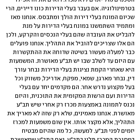
בטרמינולוגיה. אם בעבר בעלי הדירות כונו דיירים, הרי 
שכיום המונח בעלי דירות הולך ומתבסס. אנחנו מאז 
ומתמיד השתמשנו במונח בעלי הדירות על מנת 
להבליט את העובדה שהם בעלי הנכסים והקרקע, ולכן 
הם אלו שצריכים להוביל את התהליך. אנחנו פועלים 
כבר למעלה מעשור בשיטה שדוחה את ההתקשרות 
עם היזם עד לשלב שבו יש תב"ע מאושרת. המשמעות 
היא שאחרי הקמת נציגות בעלי הדירות נבחר עורך 
דין, נבחר מארגן, שמאי, מפקח, אדריכל, משווק וכל 
בעל מקצוע נדרש אחר. הם מקדמים יחד עם בעלי 
הדירות ועם הרשות המקומית את התוכנית, והיזם 
נכנס לתמונה באמצעות מכרז רק אחרי שיש תב"ע 
מאושרת. אנחנו מאמינים, שלא רק שזה לא מאריך את 
התהליך, אלא מקצר אותו. אין שום משמעות למכרז 
יזמים לפני תב"ע. למעשה, כל מה שהיזם מבטיח 
במסגרת המכרז תלוי בתב"ע, ואם התב"ע שמאושרת 