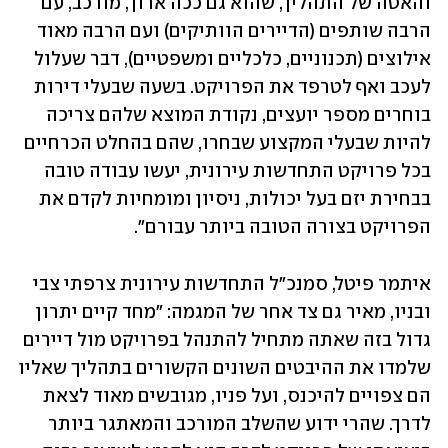
והאטה של התהליך, שהוא גם ככה ארוך, מורכב, עם 
הרבה שותפים (הדיירים הוותיקים) ועם הרבה מאוד 
אילוצים (תכנוניים, כלכליים ומשפטיים), דבר שעלול 
לעכב ואף לטרפד את הפרויקט. בשעה שבעלי דירות 
בוחרים מספר יועצים, נקודת המוצא שלהם צריכה 
להיות שבעלי המקצוע שבחרו, שהם בהחלט הכרחיים 
בכל פרויקט התחדשות עירונית, יעשו עבודה טובה 
בבחירת יזם בעל יכולות, ניסיון ומומחיות לקדם את 
הפרויקט בצורה הטובה ביותר עבורם".  
איתמר פיטל, סמנכ"ל התחדשות עירונית צרפתי צבי 
ובניו, מאיר גם צד אחר של המגמה: "מחד קיים יתרון 
גדול בזה שאתה מתחיל להתנהל בפרויקט מול דיירים 
שלמדו את ההיבטים השונים הקשורים בתהליך שאליו 
הם צפויים להיכנס, ועל פניו, מגובשים מאוד לצאת 
לדרך. שהרי ידוע שהשלב המורכב והמאתגר ביותר 