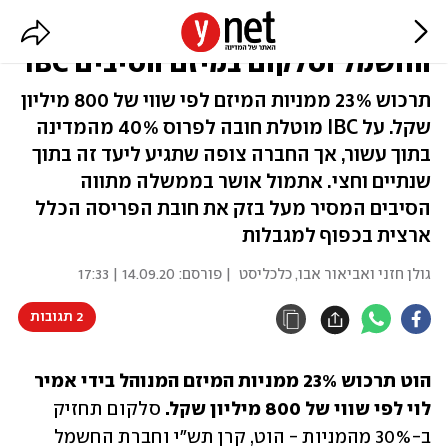
הוט נכנסת לשותפות עם חברת
החשמל וסלקום במיזם הסיבים IBC
תרכוש 23% ממניות המיזם לפי שווי של 800 מיליון
שקל. על IBC מוטלת חובה לפרוס 40% מהמדינה
בתוך עשור, אך החברה צופה שתגיע ליעד זה בתוך
שנתיים וחצי. אתמול אושר בממשלה מתווה
הסיבים המסיר מעל בזק את חובת הפריסה הכלל
ארצית בכפוף למגבלות
גולן חזני ואביאור אבו, כלכליסט
| פורסם:
14.09.20 | 17:33
2 תגובות
הוט תרכוש 23% ממניות המיזם המנוהל בידי אמיר 
לוי לפי שווי של 800 מיליון שקל.
 סלקום תחזיק 
ב-30% מהמניות - הוט, קרן תש"י וחברת החשמל 