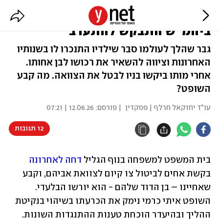
נישל את בניו והוריש הכל לאחיין.
ביהמ"ש התבקש להתערב
גבר שהלך לעולמו סבר שילדיו התנכרו לו בשנותיו
האחרונות וציווה להשאיר את רכושו לבן אחותו.
אחרי מותו ביקשו בניו לבטל את הצוואה. מה קבע
השופט?
עו"ד יחזקאל חרלף | פסקדין
| פורסם:
12.06.26 | 07:21
12 תגובות
בית המשפט למשפחה בנוף הגליל 
דחה לאחרונה
בקשת אחים לביטול צו קיום לצוואת אביהם, וקבע 
שאחיינו – בן הדוד שלהם - הוא יורשו הבלעדי. 
השופט איתי כרמי נימק את הכרעתו בשיהוי בנקיטת 
ההליך ובהיעדר הוכחת טענות ההתנגדות השונות.