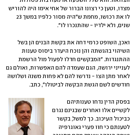
הצוואה. הוא שלל השפעה או מעורבות פסולות 
מצדו, וטען כי רצונו הברור של אחי אימו היה להוריש 
לו את רכושו, מחמת ש"היה מסור כלפיו במשך 23 
שנים, ולא ילדיו - שהתנכרו לו".
ואכן, השופט כרמי דחה את בקשת הבנים הן בשל 
השיהוי בהגשתה והן נוכח היעדר ביסוס טענות 
ההתנגדות. "המבקשים חדלו לפעול מול הרשמת 
לענייני ירושה, הגם שעמדה להם האפשרות, ואולם גם 
לאחר מתן הצו - נדרשו להם לא פחות משנה ושלושה 
חודשים לשם הגשת הבקשה לביטולו", כתב.
בפסק הדין נדחו טענותיהם 
לקשיים אלו ואחרים שבגינם נגרם 
כביכול העיכוב. כך למשל, בקשר 
לטענתם כי חוו פערי גאוגרפיה 