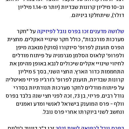
וב-10 מיליון קרונות שבדיות (יותר מ-1.14 מיליון 
דולר), שיתחלקו ביניהם. 
שלושה מדענים זכו בפרס נובל לפיזיקה
 על "חקר 
מערכות מורכבות", כולל חקר שינויי האקלים. מחצית 
הפרס תוענק לפרופ' סיוקורו (סוקי) מנאבה מיפן 
ולפרופ' קלאוס הסלמן מגרמניה על פיתוח מודלים 
לחיזוי שינויי אקלים שיכולים לנבא באופן מהימן את 
התחממות כדור הארץ. החצי השני, בסך 5 מיליון 
קרונות שבדיות, תוענק לפרופ' ג'ורג'יו פריזי מאיטליה 
על פיתוח מודלים לחקר מערכות תנודתיות בסדרי 
גודל רבים. פריזי, בן 73, זכה לפני חצי שנה בלבד בפרס 
וולף - פרס המוענק בישראל לאנשי ומדע ואמנים 
ונחשב לשני ביוקרתו אחרי פרס נובל. 
בפרס נובל לרפואה לשנת 2021
 זכו ד"ר דיוויד ג'וליוס, 