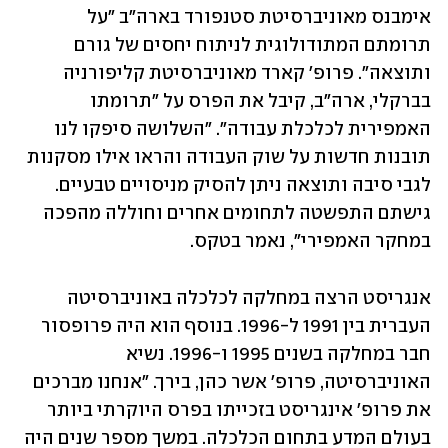
אימבנס מאוניברסיטת סטנפורד בארה"ב "על 
תרומתם המתודולוגית לניתוח יחסים של גורם 
ותוצאה". פרופ' קארד מאוניברסיטת קליפורניה 
בברקלי, ארה"ב, קיבל את הפרס על "תרומתו 
האמפירית לכלכלת עבודה". "השלושה סיפקו לנו 
תובנות חדשות על שוק העבודה והראו אילו מסקנות 
לגבי סיבה ותוצאה ניתן להסיק מניסויים טבעיים. 
גישתם התפשטה לתחומים אחרים וחוללה מהפכה 
במחקר האמפירי", נאמר בטקס.
אנגריסט הרצה במחלקה לכלכלה באוניברסיטה 
העברית בין 1991 ל-1996. בנוסף הוא היה פרופסור 
חבר במחלקה בשנים 1995 ו-1996. נשיא 
האוניברסיטה, פרופ' אשר כהן, בירך. "אנחנו מברכים 
את פרופ' אינגריסט בזכייתו בפרס היוקרתי ביותר 
בעולם המדע בתחום הכלכלה. במשך מספר שנים היה 