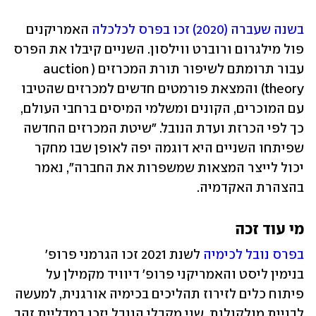
בשנה שעברה (2020) זכו בפרס לכלכלה
 האמריקנים 
פול מילגרום ורוברט ווילסון. השניים קיבלו את הפרס 
עבור תרומתם לשיפור תורת המכרזים (auction 
theory) והמצאת פורמטים חדשים למכרזים שהטיבו 
עם המוכרים, הקונים ומשלמי המיסים ברחבי העולם, 
כך לפי הכרזת ועדת הנובל. "שיטת המכרזים החדשה 
שפיתחו השניים היא דוגמה יפה לאופן שבו מחקר 
יכול לייצר המצאות שמשפרות את החברה", נאמר 
בהצהרת האקדמיה.
מי עוד זכה 
בפרס נובל לכימיה 
לשנת 2021 זכו הגרמני פרופ' 
בנימין ליסט והאמריקני פרופ' דיוויד מקמילן על 
פיתוח כלים לזירוז תהליכים בכימיה אורגנית, למעשה 
לבניית מולקולות. שני מקבלי הנובל יזכו במדליית זהב 