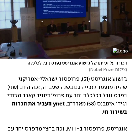
הכרזה על זכייתו של ג'ושוע אנגריסט בפרס נובל לכלכלה
(
צילום: Nobel Prize
)
ג'ושוע אנגריסט (61), פרופסור ישראלי-אמריקני 
שהיה מועמד לזכייה גם בשנה שעברה, זכה היום (שני) 
בפרס נובל בכלכלה יחד עם פרופ' דיוויד קארד הקנדי 
וגידו אימבנס (58) מארה"ב. 
ynet העביר את הכרזה 
בשידור חי.
אנגריסט, פרופסור ב-MIT, זכה בחצי מהפרס יחד עם 