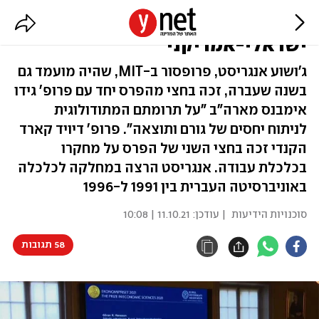
פרס נובל לכלכלה לפרופסור
ישראלי-אמריקני
ג'ושוע אנגריסט, פרופסור ב-MIT, שהיה מועמד גם
בשנה שעברה, זכה בחצי מהפרס יחד עם פרופ' גידו
אימבנס מארה"ב "על תרומתם המתודולוגית
לניתוח יחסים של גורם ותוצאה". פרופ' דיויד קארד
הקנדי זכה בחצי השני של הפרס על מחקרו
בכלכלת עבודה. אנגריסט הרצה במחלקה לכלכלה
באוניברסיטה העברית בין 1991 ל-1996
סוכנויות הידיעות
| עודכן:
11.10.21 | 10:08
58 תגובות