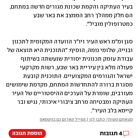
בעיר העתיקה והקמת שכונת מגורים חדשה במתחם, 
הם חלק ממהלך רחב הממצב את באר שבע 
כמטרופולין מוביל".
סגן ומ"מ ראש העיר ויו"ר הוועדה המקומית לתכנון 
ובנייה, שלומי נומה, הוסיף: "התוכנית היא תוצאה של 
עבודת עומק תכנונית יסודית שנעשתה בשיתוף 
פעולה מלא בין עיריית באר שבע, רשות מקרקעי 
ישראל והגורמים המקצועיים. התוכנית קובעת 
מסגרת ברורה להתחדשות המתחם, מקדמת שימושים 
מעורבים, שומרת על הערכים ההיסטוריים של העיר 
העתיקה ומבטיחה מרחב ציבורי איכותי, נגיש ובר 
קיימא בלב העיר".
מצאתם טעות? כתבו לנו | המייל האדום גם בווטסאפ
4
תגובות
הוספת תגובה