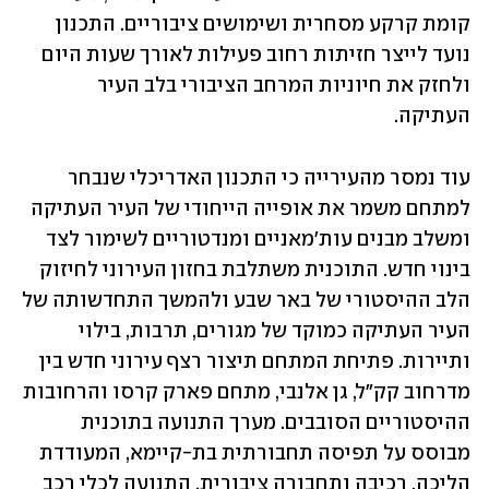
קומת קרקע מסחרית ושימושים ציבוריים. התכנון 
נועד לייצר חזיתות רחוב פעילות לאורך שעות היום 
ולחזק את חיוניות המרחב הציבורי בלב העיר 
העתיקה.
עוד נמסר מהעירייה כי התכנון האדריכלי שנבחר 
למתחם משמר את אופייה הייחודי של העיר העתיקה 
ומשלב מבנים עות'מאניים ומנדטוריים לשימור לצד 
בינוי חדש. התוכנית משתלבת בחזון העירוני לחיזוק 
הלב ההיסטורי של באר שבע ולהמשך התחדשותה של 
העיר העתיקה כמוקד של מגורים, תרבות, בילוי 
ותיירות. פתיחת המתחם תיצור רצף עירוני חדש בין 
מדרחוב קק"ל, גן אלנבי, מתחם פארק קרסו והרחובות 
ההיסטוריים הסובבים. מערך התנועה בתוכנית 
מבוסס על תפיסה תחבורתית בת-קיימא, המעודדת 
הליכה, רכיבה ותחבורה ציבורית. התנועה לכלי רכב 