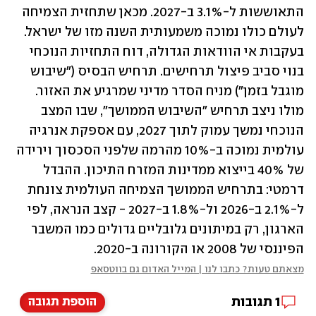
התאוששות ל-3.1% ב-2027. מכאן שתחזית הצמיחה 
לעולם כולו נמוכה משמעותית השנה מזו של ישראל. 
בעקבות אי הוודאות הגדולה, דוח התחזיות הנוכחי 
בנוי סביב פיצול תרחישים. תרחיש הבסיס ("שיבוש 
מוגבל בזמן") מניח הסדר מדיני שמרגיע את האזור. 
מולו ניצב תרחיש "השיבוש הממושך", שבו המצב 
הנוכחי נמשך עמוק לתוך 2027, עם אספקת אנרגיה 
עולמית נמוכה ב-10% מהרמה שלפני הסכסוך וירידה 
של 40% בייצוא ממדינות המזרח התיכון. ההבדל 
דרמטי: בתרחיש הממושך הצמיחה העולמית צונחת 
ל-2.1% ב-2026 ול-1.8% ב-2027 - קצב הנראה, לפי 
הארגון, רק במיתונים גלובליים גדולים כמו המשבר 
הפיננסי של 2008 או הקורונה ב-2020.
מצאתם טעות? כתבו לנו | המייל האדום גם בווטסאפ
1
תגובות
הוספת תגובה