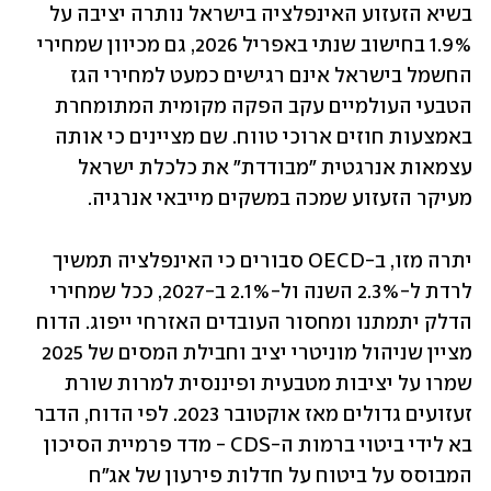
בשיא הזעזוע האינפלציה בישראל נותרה יציבה על 
1.9% בחישוב שנתי באפריל 2026, גם מכיוון שמחירי 
החשמל בישראל אינם רגישים כמעט למחירי הגז 
הטבעי העולמיים עקב הפקה מקומית המתומחרת 
באמצעות חוזים ארוכי טווח. שם מציינים כי אותה 
עצמאות אנרגטית "מבודדת" את כלכלת ישראל 
מעיקר הזעזוע שמכה במשקים מייבאי אנרגיה. 
יתרה מזו, ב-OECD סבורים כי האינפלציה תמשיך 
לרדת ל-2.3% השנה ול-2.1% ב-2027, ככל שמחירי 
הדלק יתמתנו ומחסור העובדים האזרחי ייפוג. הדוח 
מציין שניהול מוניטרי יציב וחבילת המסים של 2025 
שמרו על יציבות מטבעית ופיננסית למרות שורת 
זעזועים גדולים מאז אוקטובר 2023. לפי הדוח, הדבר 
בא לידי ביטוי ברמות ה-CDS - מדד פרמיית הסיכון 
המבוסס על ביטוח על חדלות פירעון של אג"ח 