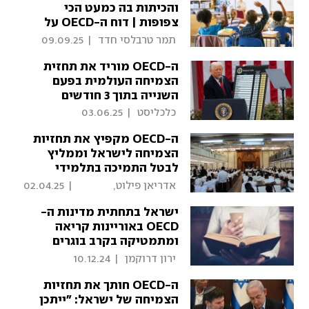
והכיתות בה כמעט הכי
צפופות | דוח ה-OECD על
החינוך
 תמר טרבלסי חדד 
|
09.09.25
ה-OECD מוריד את תחזית
הצמיחה העולמית בפעם
השנייה בתוך 3 חודשים
 כלכליסט 
|
03.06.25
ה-OECD מקפיץ את תחזיות
הצמיחה לישראל וממליץ
לבטל התמיכה בתלמידי
ישיבות
 אדריאן פילוט, 
|
02.04.25
כלכליסט 
ישראל בתחתית מדינות ה-
OECD באוריינות קריאה
ומתמטיקה בקרב בוגרים
 ירון דרוקמן 
|
10.12.24
ה-OECD חותך את תחזיות
הצמיחה של ישראל: "ייתכן