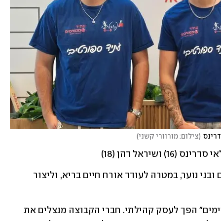
דרינס
(
צילום: מורוורי קשני
)
 ושיראל דהן (18)
חוגי ספורט, ימי הולדת ופעילויות לילדים ובני נוער, במטרה לעודד אורח חיים בריא, וליצור 
מה שהתחיל כפרויקט בתיכון "עתיד מגשימים" הפך לעסק קהילתי. חברי הקבוצה מנצלים את 