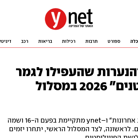
כלה
ספורט
תרבות
רכילות
בריאות
רכב
דיגיטל
והנערות שהעפילו לגמר
תחרות "עסקים קטנים" 2026 במסלול
התחרות של בנק הפועלים, "ידיעות אחרונות" ו–ynet מתקיימת בפעם ה-16 ושמה
. לראשונה, לצד המסלול הראשי, יתחרו יזמים