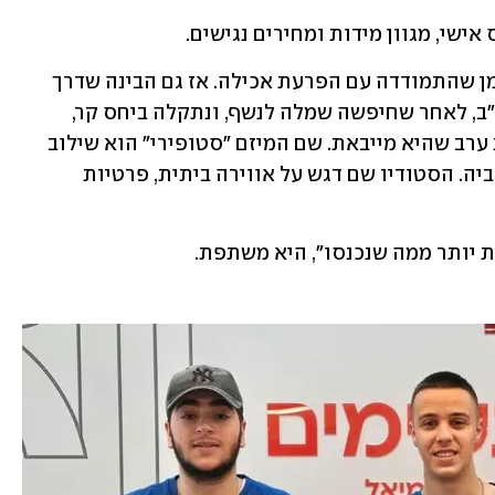
שי, מגוון מידות ומחירים נגישים.
לפני 4 שנים איבדה נוי בביש את אביה בזמן שהתמודדה עם הפרעת אכילה. אז גם הבינה שדרך 
הבגדים היא מרגישה חזקה יותר. בכיתה י"ב, לאחר שחיפשה שמלה לנשף, ונתקלה ביחס קר, 
החליטה לפתוח סטודיו להשכרת שמלות ערב שהיא מייבאת. שם המיזם "סטופירי" הוא שילוב 
של המילים "סיפורו של אופיר", על שם אביה. הסטודיו שם דגש על אווירה ביתית, פרטיות 
ות יותר ממה שנכנסו", היא משתפת.