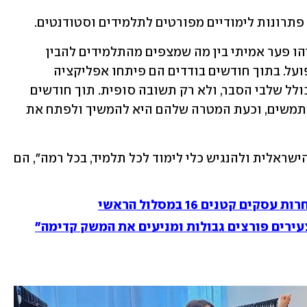
רגע לפני שסיימו תיכון, צרטוק ופישמן זיהו פער אמיתי בין מה שמצפים מהתלמידים להבין 
וליישם, לבין מה שהם מצליחים ללמוד בפועל. בתוך חודשים בודדים הם פיתחו אפליקציה 
שמאפשרת לצלם שאלה ולקבל פתרון הכולל שלבי הסבר, ולא רק תשובה סופית. תוך חודשים 
ספורים צברה האפליקציה כ־40,000 משתמשים, וכעת המטרה שלהם היא להמשיך ולפתח את 
"אנחנו רוצים לשנות את מערכת החינוך הישראלית ולהנגיש כלי לימוד לכל תלמיד, בכל רמה", הם 
קטנים 16 במסלול הראשי
צעירים פורצים גבולות ומניעים את המשק קדימה"