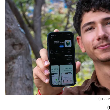
יובל חן
)