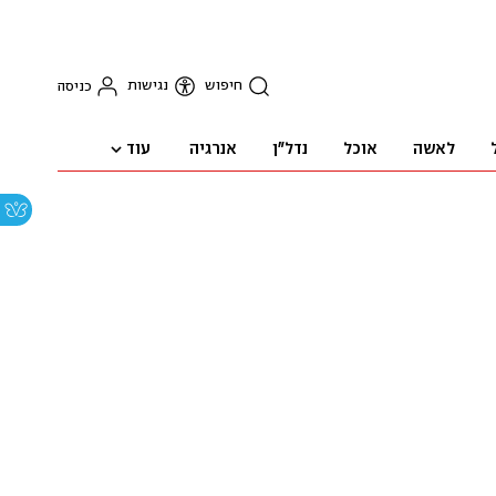
חיפוש
נגישות
כניסה
עוד
לאשה
אוכל
נדל"ן
אנרגיה