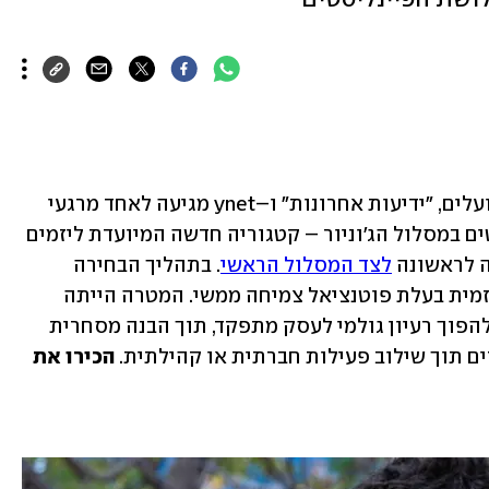
תחרות "עסקים קטנים" ה־16 של בנק הפועלים, "ידיעות אחרונות" ו–ynet מגיעה לאחד מרגעי 
השיא שלה עם בחירת שלושת הפיינליסטים במסלול הג'וניור – קטגוריה חדשה המיועדת ליזמים 
לצד המסלול הראשי
. בתהליך הבחירה 
השנה חיפשנו חשיבה חדשנית ופעילות יזמית בעלת פוטנציאל צמיחה ממשי. המטרה הייתה 
לאתר את אותם צעירים יזמים שהצליחו להפוך רעיון גולמי לעסק מתפקד, תוך הבנה מסחרית 
ם תוך שילוב פעילות חברתית או קהילתית. 
הכירו את 