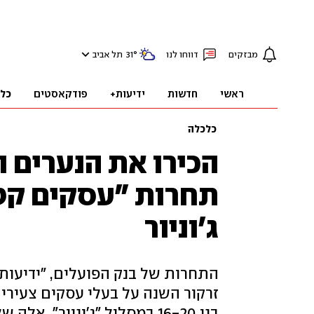
מבזקים
דווחו לנו
°
31
תל אביב
ראשי
חדשות
ידיעות+
פודקאסטים
כל
כלכלה
הכירו את הנערים 
ג'וניור
זרקור השנה על בעלי עסקים צעירים
בני 16-20 במסלול "ג'וניור". אלה שלושת הפיינליסטים