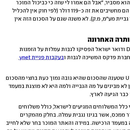
"זה רק 4 דולר מעל הרף החינמי הקודם", הוא מסביר, "אבל הם אמרו לי שזה כי כביכול המוכר 
הצהיר שהמשלוח נכלל בעלות המוצר אז הם מחשיבים את זה כ-119 דולר (לפי חוק אין להכליל 
את עלות המשלוח בעלות החבילה לצרכי גביית מע"מ, מ.ק). לא משנה שגם על הסכום הזה אין 
בניגוד לזכיינית UPS, חברות השילוח DHL ודואר ישראל הפסיקו לגבות עמלות על הזמנות 
בעקבות פניית ynet 
היחידה שהמשיכה לגבות היא זכיינית UPS שטענה שהסכום שהיא גובה נמוך כעת בחצי מהסכום 
שגבתה טרם הרחבת הפטור. צרכנים עדיין לא מבינים על מה הגבייה ולמה היא לא מוצגת במעמד 
כבר הגיעה לארץ.
בזכיינית UPS הסבירו בתחילה ל-ynet כי כלל המשלוחים המגיעים לישראל, כולל משלוחים 
פטורים ממע"מ, "מחוייבים בתהליך שחרור ממכס, אשר בגינו נגבית עמלה. בחלק מהמקרים 
עלויות השחרור והמיסים מונגשים לקונה במעמד הרכישה. במידה והאתר המוכר בחר שלא לחייב 