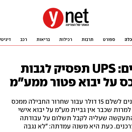
כלה
ספורט
תרבות
רכילות
בריאות
רכב
דיגיטל
אחרי תלונות צרכנים: UPS תפסיק לגבות
 על יבוא פטור ממע"מ
זכיינית UPS בישראל ביקשה מצרכנים לשלם 15 דולר עבור שחרור החבילה ממכס
 של 79 דולר ו-109 דולר, למרות שכבר אין גביית מע"מ על יבוא אישי
ה. החברה התעקשה שעליה לקבל תשלום על עבודתה
כנים. כעת היא משנה עמדתה: "לא נגבה