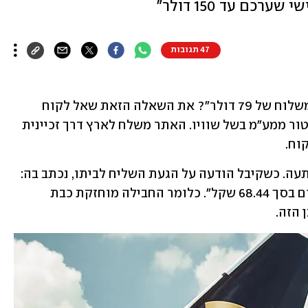
כם עד 150 דולר"
47 תגובות
"למה עליי לשלם 68.44 שקל ל-UPS על משלוח של 79 דולר"? את השאלה הזאת שאל לקוח 
שהזמין מוצר מאתר בארה"ב שחל עליו פטור ממע"מ בשל שוויו. האתר משלח לארץ דרך זכיינית 
דרישת התשלום הנוסף הגיעה אליו בהפתעה. כשקיבל הודעה על הגעת השליח לביתו, נכתב בה: 
"לידיעתך, מסירת המשלוח כרוכה בתשלום בסך 68.44 שקל". כלומר החבילה מוחזקת כבת 
הזה.