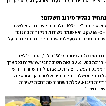
במעמד הרכישה, יחולו העלויות על הקונה בארץ. באחריות המוכר לעדכן את הקונה מראש על כך 
תחיל בהליך סירוב תשלום?
במקרה אחר, לקוחה שהזמינה כפכפי בירקנשטוק מחו"ל ב-109 דולר, התבקשה גם היא לשלם 
עליו עמלות שחרור ממכס בגובה 15 דולר - כ-68 שקל. היא פנתה לשירות הלקוחות בתלונה 
ונענתה: "עלויות השחרור המפורטות בחשבונית מורכבות מעמלות שחרור לחברת הבלדרות על 
כששאלה: "אבל למה אני צריכה לשלם שחרור ממכס? זה פחות מ-150 דולר", נענתה: "לאחר 
בדיקה אכן המשלוח פטור ממע"מ ולכן לא חויבת במע"מ. עם זאת חשוב להבין שמשלוח בכל ערך 
המגיע לישראל נדרש לעבור תהליך שחרור ממכס והפקת הצהרת יבוא. תהליך השחרור דורש 
עבודה מצדנו, הכוללת בין היתר, שידור כלל נתוני המשלוח וניירת היבוא למכס, קביעת סיווג 
המשלוח ובחינת עמידה בדרישות וכללי חוקיות היבוא. עמלת השחרור מתייחסת לשירותי 
שלוח שלך".