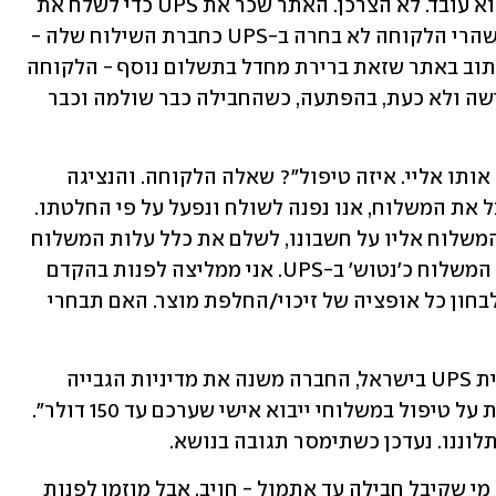
ממנו קנתה אמור להעביר לחברה מולה הוא עובד. לא הצרכן. האתר שכר את UPS כדי לשלח את 
חבילותיו לארץ והוא אמור לשלם על כך, שהרי הלקוחה לא בחרה ב-UPS כחברת השילוח שלה - 
זאת היתה ברירת המחדל באתר. לו היה כתוב באתר שזאת ברירת מחדל בתשלום נוסף - הלקוחה 
היתה בוחרת את הבחירה שלה טרם הרכישה ולא כעת, בהפתעה, כשהחבילה כבר שולמה וכבר 
"זה משלוח שפטור ממכס ואתם משלחים אותו אליי. איזה טיפול"? שאלה הלקוחה. והנציגה 
השיבה: "במידה והנך מסרבת לשלם ולקבל את המשלוח, אנו נפנה לשולח ונפעל על פי החלטתו. 
באפשרות השולח לבחור אם להשיב את המשלוח אליו על חשבונו, לשלם את כלל עלות המשלוח 
כדי להשלים את המסירה או להשאיר את המשלוח כ'נטוש' ב-UPS. אני ממליצה לפנות בהקדם 
לספק, מולו ביצעת את הרכישה על מנת לבחון כל אופציה של זיכוי/החלפת מוצר. האם תבחרי 
בעקבות התלונות ש-ynet הפנתה לזכיינית UPS בישראל, החברה משנה את מדיניות הגבייה 
ומסרה ל-ynet כי מעתה "לא תגבה עמלות על טיפול במשלוחי ייבוא אישי שערכם עד 150 דולר". 
לוננו. נעדכן כשתימסר תגובה בנושא.
למעשה - החל מהבוקר לא ייגבה תשלום. מי שקיבל חבילה עד אתמול - חויב, אבל מוזמן לפנות 