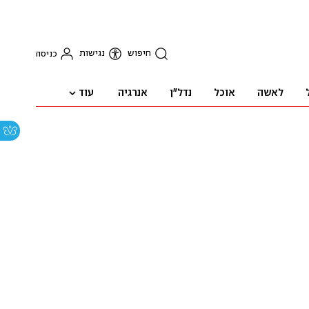
חיפוש
נגישות
כניסה
עוד
לאשה
אוכל
נדל"ן
אנרגיה