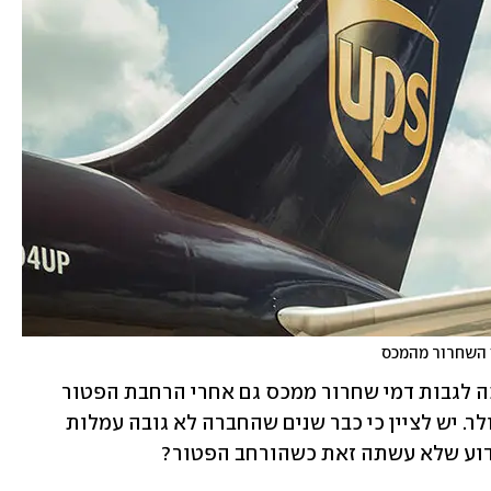
כך הוא גילה שזכיינית UPS בארץ ממשיכה לגבות דמי שחרור ממכס גם אחרי הרחבת הפטור 
ממע"מ על יבוא אישי מ-75 דולר ל-150 דולר. יש לציין כי כבר שנים שהחברה לא גובה עמלות 