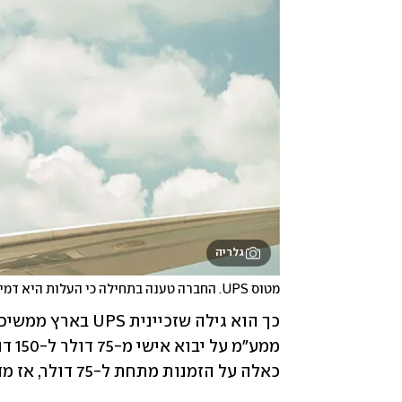
גלריה
מטוס UPS. החברה טענה בתחילה כי העלות היא דמי השחרור מהמכס
כאלה על הזמנות מתחת ל-75 דולר, אז מדוע שלא עשתה זאת כשהורחב הפטור?