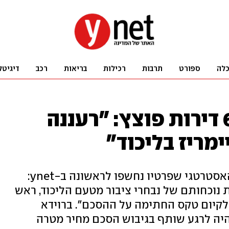
לה
ספורט
תרבות
רכילות
בריאות
רכב
דיגיטל
הסכם הגג ל-6,800 דירות פוצץ: "רעננה
מריז בליכוד"
סערה בטקס החתימה על ההסכם האסטרטגי שפרטיו נחשפו לראשונה ב-ynet:
 נוכחותם של נבחרי ציבור מטעם הליכוד, ראש
ד לקיום טקס החתימה על ההסכם". ברוידא
היה לרגע שותף בגיבוש הסכם מחיר מטרה