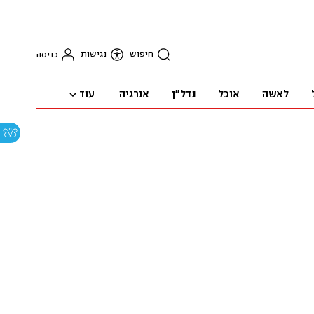
חיפוש
נגישות
כניסה
עוד
לאשה
אוכל
נדל"ן
אנרגיה