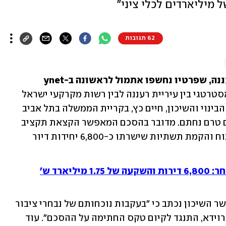
 מיליארדים לכלי ציני"
62 תגובות
סערה בטקס החתימה על הסכם הגג ברעננה, שפרטיו נחשפו אתמול לראשונה ב-ynet 
: אירוע החתימה על ההסכם האסטרטגי בין עיריית רעננה לבין רשות מקרקעי ישראל 
(רמ"י) ומשרד השיכון, שנערך בלשכת שר הבינוי והשיכון, חיים כץ, בקריית הממשלה בתל אביב 
הסתיים היום בפיצוץ - ובשלב זה ההסכם טרם נחתם. מדובר בהסכם המאפשר הקצאת תקציב 
בהיקף של של כ-1.75 מיליארד שקל לפיתוח והקמת תשתיות שישרתו כ-6,800 יחידות דיור 
יארד ש'
בהודעה שנשלחה בצהריים על ידי לשכת שר השיכון נכתב כי "בעקבות נוכחותם של נבחרי ציבור 
מטעם הליכוד, ראש עיריית רעננה, חיים ברוידא, התנגד לקיום טקס החתימה על ההסכם". עוד 