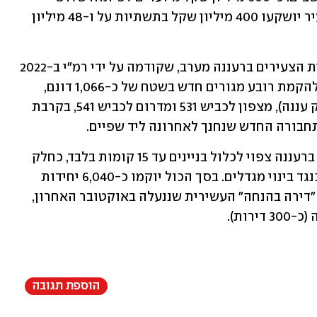
שכונות חדשות, ובמקביל בשאר חלקי העיר יושקעו 400 מיליון שקל בתשתיות על ו-48 מיליון 
התוכנית הגדולה ביותר היא תוכנית קריית הצעירים ברעננה מערב, שקודמה על ידי רמ"י ב-2022 
ואושרה סופית ב-2023. מדובר בתוכנית להקמת רובע מגורים חדש בשטח של כ-1,066 דונם, 
שיוקם מערבית לרחוב דרך הפארק (פארק עננה), מצפון לכביש 531 ומדרום לכביש 541, בקרבת 
בניגוד לרוב הערים האחרות, אופי הבינוי ברעננה צפוי לכלול בניינים עד 15 קומות בלבד, כחלק 
מהמדיניות שמתווה ראש העיר, ברוידא, כנגד בינוי מגדלים. בסך הכול יוקמו כ-6,040 יחידות 
דיור, מהן כ-1,234 דירות שנכללו בהגרלת "דירה בהנחה" העשירית שננעלה באוקטובר האחרון, 
הוספת תגובה