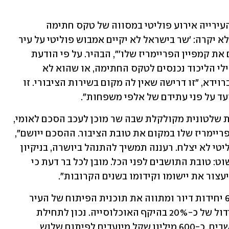
"כשהתברר שמדובר בניסיון להלביש על העירייה אירוע פוליטי במסווה של טקס חתימה 
ממלכתי, אמר ברוידא בצורה ברורה שזה לא יקרה: 'שר בישראל לא יקיים אמבוש פוליטי על עיר 
שלמה, ובטח לא יגלגל על כתפי התושבים את קמפיין הפריימריז שלו'", הבהיר. על פי הודעת 
עיריית רעננה, "השר כץ התעקש: או שפעילי הליכוד נכנסים לטקס החתימה, או שהוא לא 
יחתום", כך לשון הודעת העירייה. לדברי ברוידא, "זו דרישה שאין לה מקום בשירות הציבורי. זו 
ד על פני עתידם של אלפי משפחות".
"זו לא מחלוקת נקודתית. זו עדות לתרבות שלטונית מקולקלת שבה שר מוכן לעכב הסכם לאומי, 
רק כי הוא רואה מול העיניים את טובת הפריימריז שלו במקום את טובת הציבור. ההסכם ייושם", 
המשיך ברוידא, "הניסיון להפעיל לחץ פוליטי לא יצלח. רעננה תמשיך להתנהל ביושרה, בניקיון 
כפיים ובשמירה קפדנית על העיקרון הפשוט: טובת התושבים לפני הכל. מובן לכל בר דעת כי 
יעצור את יישומו וקידומו בשנים הקרובות".
כזכור, ההסכם מסדיר את בנייתן של 6,823 יחידות דיור ומתווה את תוכנית הפיתוח של העיר 
לשני העשורים הבאים, באופן שיאפשר גידול של כ-20% בהיקף האוכלוסייה. נכון לתחילת 
דצמבר מתגוררים ברעננה כ-100 אלף תושבים. כ-600 מיליון שקל מיועדים לפיתוח שלוש 