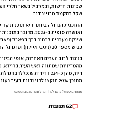
שקל בהקמת מבני ציבור.
כביש מספר 20 (נתיבי איילון) וטרמינל התחבורה החדש שנחנך לאחרונה ליד שפיים.
מתוכן 20% הוקצו לבני ובנות העיר רעננה (כ-300 דירות).
מצאתם טעות? כתבו לנו | המייל האדום גם בווטסאפ
62
תגובות