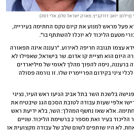
(
צילום: יואב דודקביץ, מארק ישראל סלם, אלי דסה
)
גורמים בסביבת שר השיכון טענו כי ברוידא פעל מראש למנוע את קיום טקס החתימה בעירייה, 
בורי מטעם הליכוד לא יוכלו להשתתף בו".
מיד לאחר מכן פרסמו עיריית רעננה וברוידא עצמו תגובה חריפה לאירוע. "רעננה אינה תפאורה 
לפריימריז בליכוד", אמר ברוידא, "מה שקרה היום הוא חציית קו אדום. שר בישראל, שאפילו לא 
היה לרגע שותף בגיבוש הסכם מחיר מטרה ברעננה, ניסה להפוך מהלך לאומי של מיליארדים  
שנבנה 4 שנים על ידי עיריית רעננה ורמ"י לכלי ציני בקידום הפריימריז שלו. זו נורמה פסולה 
עוד נכתב בתגובת העירייה וברוידא כי "לפגישה בלשכת השר בתל אביב הגיעו ראש העיר, נציגי 
רמ"י ובכירי העירייה. אותם אנשים, שהקדישו אלפי שעות עבודה לטובת הסכם הגג שיבטיח את 
עתיד הדור הבא ברעננה. הכל היה מוכן לחתימה. אלא שאז נחשף המהלך: השר, בלא ידיעת ראש 
העיר רעננה, זימן למעמד החתימה את יו"ר הליכוד בעיר ואת מספר 2 ברשימת הליכוד. שניים 
שלא לקחו חלק בהסכם. לא תרמו שורה אחת. לא היו שותפים לשום שלב של עבודה מקצועית או 