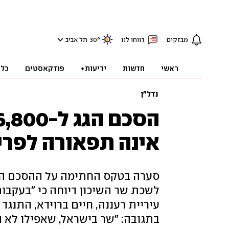
מבזקים
דווחו לנו
°
30
תל אביב
ראשי
חדשות
ידיעות+
פודקאסטים
כלכ
נדל"ן
אינה תפאורה לפריי
לשכת שר השיכון דיוחה כי "בעקבות
עיריית רעננה, חיים ברוידא, התנג
בתגובה: "שר בישראל, שאפילו לא 