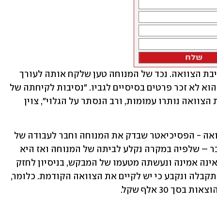
תמיהה נוספת שעלתה קשורה לאופן כתיבת הצוואה. נכד של המנוחה טען שלקח אותה לעורך 
דין בתל אביב, אך כשנחקר בבית המשפט הוא לא זכר פרטים בסיסיים לגביו. "נסיבות לקיחתה של 
המנוחה לעורך דין עלום שם לצורך עריכת הצוואה נותרו עמומות, ורב הנסתר על הגלוי", צוין 
השופטת הדגישה כי גם זהות העדים לצוואה - הפסיכיאטר שבדק את המנוחה וחבר לעבודה של 
המבקש, בעייתית. היא קבעה שעדות החבר – שלפיה במקרה נקלע לביתה של המנוחה ואז היא 
ביקשה ממנו לקחת אותה לפסיכיאטר – אינה אמינה ונעשתה מטעמו של המבקש, בניסיון לחזק 
את טענותיו. לפיכך ההתנגדות לצוואה התקבלה ונקבע כי יש לקיים את הצוואה הקודמת. כלומר, 
ך 30 אלף שקל.