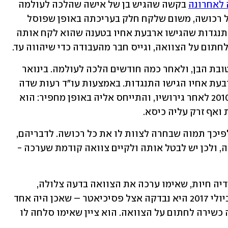
לאחרונה
 בקשה שהגיש בן של אישה שהלכה לעולמה 
לקיים את צוואתה שבה הורישה לו את כל רכושה, משום שלקח חלק בעריכתה באופן שפוסל 
אותה. השופטת מיכל סער קיבלה את ההתנגדות שהגישו ארבעת אחיו בטענה שהוא לקח אותה 
תום על הצוואה, וגייס חבר מהעבודה כדי שיהווה עד.
באוגוסט 2017 חתמה האם על הצוואה לטובת הבן, ולאחר כמה חודשים הלכה לעולמה. בינואר 
2019 הגיש הבן בקשה לקיום הצוואה וארבעת אחיו הגישו התנגדות. באמצעות עו"ד רעות שדה 
הם טענו שאחיהם עבר לגור עם אימם ב-2010 לאחר גירושיו, והתייחס אליה באופן מחפיר: הוא 
 ואף זרק עליה כיסא.
הם הוסיפו שהוא תבע את אימם בעבר, ולפיכך תמוה שבחרה לצוות לו את כל רכושה. לדבריהם, 
אימם לא הייתה כשירה לחתום על הצוואה, ולכן יש לבטל אותה ולקיים צוואה קודמת שערכה - 
מנגד טען האח המבקש באמצעות עו"ד לידיה חיות, שאימו ערכה את הצוואה בדעה צלולה, 
בהבנה מלאה ומרצונה החופשי. לדבריו, ביולי 2017 היא נבדקה אצל פסיכיאטר – שאכן היה אחד 
משני העדים לצוואה – אשר קבע שהייתה כשירה לחתום על הצוואה. הוא ציין שאימו סלחה לו 