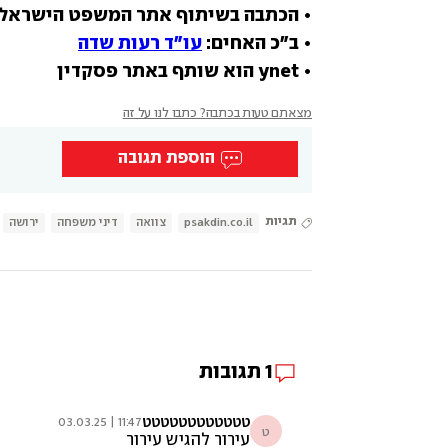
• הכתבה בשיתוף אתר המשפט הישראלי
• ב"כ האחים: 
עו"ד רעות שדה
• ynet הוא שותף באתר פסקדין
מצאתם טעות בכתבה? כתבו לנו על זה
הוספת תגובה
תגיות
psakdin.co.il
צוואה
דיני משפחה
ירושה
1
תגובות
טטטטטטטטטטטט
11:47 | 03.03.25
ט
עירור להגיש עירור