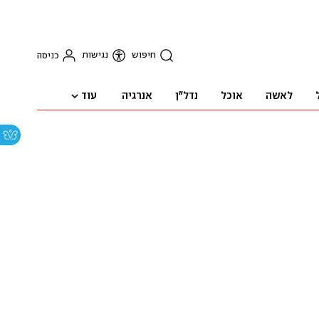
חיפוש
נגישות
כניסה
עוד
לאשה
אוכל
נדל"ן
אנרגיה