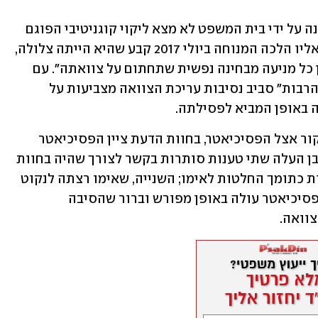
השופטת מיכל סער ציינה כי מומחה שמונה על ידי בית המשפט לא מצא ליקוי קוגניטיבי הפוגם 
בכשירותה המשפטית. גם הפסיכיאטר שאליו הלכה המנוחה ביולי 2017 קבע שהיא הייתה צלולה, 
מסוגלת להבחין בין טוב לרע, ולפיכך "אין כל מניעה מבחינה נפשית שתחתום על צוואתה". עם 
זאת, הראיות שהוצגו בפניה "והתמיהות הרבות" סביב נסיבות עריכת הצוואה מצביעות על 
 באופן המביא לפסילתה.
כך, בעוד שהאח טען שאימו יזמה את הביקור אצל הפסיכיאטר, בחוות הדעת ציין הפסיכיאטר 
שהיא הופנתה אליו על ידי בנה. כמו כן, הבן העלה שתי טענות סותרות בקשר לצורך שהיה בחוות 
דעת פסיכיאטרית: האחת, שרצה להתמנות כתומך החלטות לאימו; השנייה, שאימו רצתה לנקוט 
הליך משפטי. נקבע כי מחוות דעתו של הפסיכיאטר עולה באופן מפורש וברור שהסיבה 
וואה.