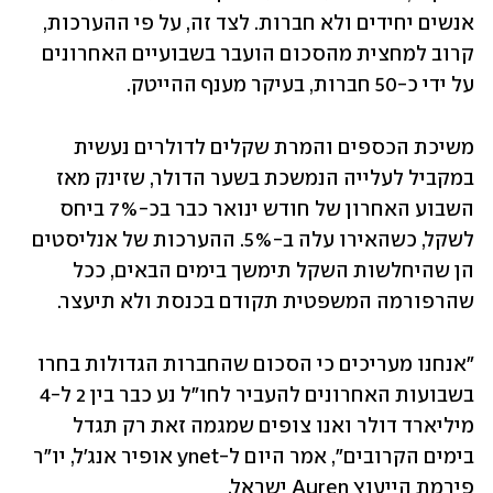
אנשים יחידים ולא חברות. לצד זה, על פי ההערכות, 
קרוב למחצית מהסכום הועבר בשבועיים האחרונים 
על ידי כ-50 חברות, בעיקר מענף ההייטק. 
משיכת הכספים והמרת שקלים לדולרים נעשית 
במקביל לעלייה הנמשכת בשער הדולר, שזינק מאז 
השבוע האחרון של חודש ינואר כבר בכ-7% ביחס 
לשקל, כשהאירו עלה ב-5%. ההערכות של אנליסטים 
הן שהיחלשות השקל תימשך בימים הבאים, ככל 
שהרפורמה המשפטית תקודם בכנסת ולא תיעצר.
"אנחנו מעריכים כי הסכום שהחברות הגדולות בחרו 
בשבועות האחרונים להעביר לחו"ל נע כבר בין 2 ל-4 
מיליארד דולר ואנו צופים שמגמה זאת רק תגדל 
בימים הקרובים", אמר היום ל-ynet אופיר אנג'ל, יו"ר 
פירמת הייעוץ Auren ישראל.