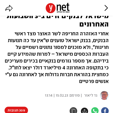
הערכות: 4 מיליארד דולר יצאו
מישראל לבנקים זרים ב-3 השבועות
האחרונים
אחרי האזהרה החריפה לשר האוצר מצד ראשי
הבנקים, בבנק ישראל טוענים ש"אין עד כה תנועות
חריגות", ולא מוכנים למסור נתונים רשמיים על
העברות הכספים מישראל – למרות שהמידע קיים
בידיהם. אך מספר גורמים בנקאיים בכירים מעריכים
כי בתקופה האחרונה 4 מיליארד דולר יצאו לחו"ל,
כמחצית בהוראת חברות גדולות אך לאחרונה גם ע"י
אנשים פרטיים
גד ליאור
| פורסם:
15.02.23 | 13:14
309 תגובות