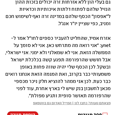
גם בעלי הון ללא אזרחות זרה יכולים בזכות ההון 
הנזיל שלהם לפתוח דלתות איכותיות וכדאיות 
ל"אפסון" הכסף שלהם במדינה זרה ואף לשימוש חכם 
ומניב, כפי שציין יו"ר אנג'ל.
אזרח אמיד, שהחליט להעביר כספים לחו"ל אמר ל-
ynet: "אני רואה מה מתרחש כאן. אני לא סומך על 
הממשלה הזאת. אני לא שמאלני ולא ימני. אני ישראלי, 
אבל חושש שהרפורמה תפגע קשה בכלכלת ישראל 
ובשקל. לכן הכסף שלי יהיה שווה פחות באופן 
משמעותי כבר בקרוב, ואת המגמה הזאת אנחנו רואים 
כבר כעת. לכן אני ממהר להוציא חלק ניכר מכספי 
מכאן לחשבון בנק שיש לי בארץ אחרת, עוד לפני 
שהרפורמה תאושר סופית ותגיע מפולת".
מצאתם טעות? כתבו לנו | המייל האדום גם בווטסאפ