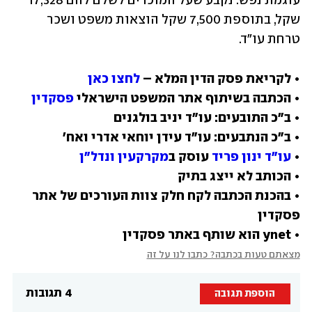
עוגמת נפש. נקבע שעל המוכרים לשלם להם 17,328 
שקל, בתוספת 7,500 שקל הוצאות משפט ושכר 
טרחת עו"ד.
• לקריאת פסק הדין המלא – 
לחצו כאן
• הכתבה בשיתוף אתר המשפט הישראלי 
פסקדין
• 
עו"ד ינון פריד
 עוסק ב
מקרקעין ונדל"ן
• בהכנת הכתבה לקח חלק צוות העורכים של אתר 
• ynet הוא שותף באתר פסקדין
מצאתם טעות בכתבה? כתבו לנו על זה
4 תגובות
הוספת תגובה