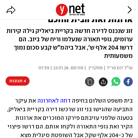
רוכשים תבעו: "המוכרים פירקו
ארונות ואת הבית החכם"
זוג שנכנס לדירה חדשה בקריית ביאליק גילה קירות
ערומים, גופי תאורה שנעלמו וריח של ביוב. הם
דרשו 204 אלף ש', אבל ביהמ"ש קבע סכום נמוך
משמעותית
עו"ד ינון פריד | פסקדין
| פורסם:
23.01.26 | 07:59
4 תגובות
בית משפט השלום בחיפה 
דחה לאחרונה
 את עיקר 
התביעה שהגישו בני זוג שרכשו דירה בקריית ביאליק, 
בטענה שלפני עזיבתם פירקו המוכרים את ארונות 
הקיר ואת גופי התאורה ולקחו אותם. הם דרשו פיצוי 
של כ-204 אלף שקל, אבל השופטת סיגלית מצא 