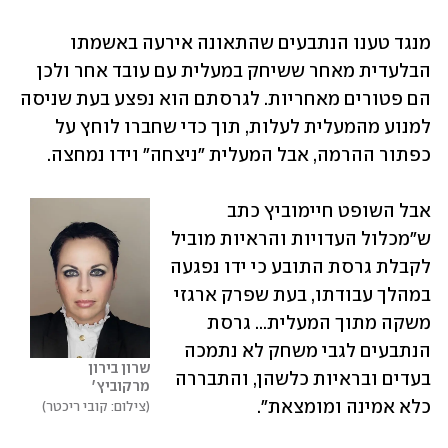
מנגד טענו הנתבעים שהתאונה אירעה באשמתו 
הבלעדית מאחר ששיחק במעלית עם עובד אחר ולכן 
הם פטורים מאחריות. לגרסתם הוא נפצע בעת שניסה 
למנוע מהמעלית לעלות, תוך כדי שחברו לוחץ על 
כפתור ההרמה, אבל המעלית "ניצחה" וידו נמחצה.
אבל השופט חיימוביץ כתב 
ש"מכלול העדויות והראיות מוביל 
לקבלת גרסת התובע כי ידו נפגעה 
במהלך עבודתו, בעת שפרק ארגזי 
משקה מתוך המעלית... גרסת 
הנתבעים לגבי משחק לא נתמכה 
שרון בירון 
בעדים ובראיות כלשהן, והתבררה 
מרקוביץ'
כלא אמינה ומומצאת".
צילום: קובי ריכטר