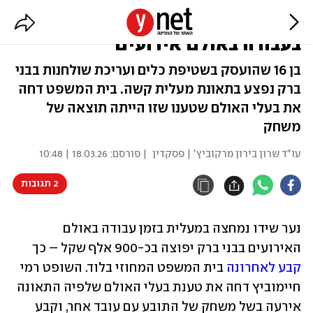
900 אלף שקל לנער שידו נמחצה
בעבודה באולם אירועים
בן 16 שהועסק בשטיפת כלים ועריכת שולחנות בבני
ברק נפצע בתאונת מעלית קשה. בית המשפט דחה
את בעלי האולם שטענו שזו הייתה תוצאה של
משחק
עו"ד שרון בירון מרקוביץ' | פסקדין
| פורסם:
18.03.26 | 10:48
2 תגובות
נער שידו נמחצה במעלית בזמן עבודה באולם 
האירועים בבני ברק יפוצה בכ-900 אלף שקל – כך 
קבע לאחרונה
 בית המשפט המחוזי בלוד. השופט רמי 
חיימוביץ דחה את טענת בעלי האולם שלפיה התאונה 
אירעה בשל משחק של התובע עם עובד אחר, וקבע 