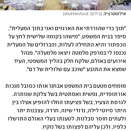
אילוסטרציה
(
צילום: shutterstock
)
"תוך כדי שהורדתי את הארגזים ואני בתוך המעלית", 
סיפר בבית המשפט, "מישהו בקומה שלישית לחץ על 
הכפתור והיא התחילה לעלות, והברזלים של המעלית 
נכנסו לי במרפק מלמטה ויצאו מלמעלה". מנהל 
אירועים באולם, שלקח חלק בהליך המשפטי, העיד 
שמצא את התובע "שוכב עם שלולית של דם".
מומחים מטעם בית המשפט אבחנו אותו כסובל מנכות 
אורתופדית, נפשית ואסתטית בשל צלקת שנותרה. 
לגרסת הצעיר, בשל פציעתו החלו להופיע אצלו בין 
היתר סיוטי לילה, נדודי שינה, חרדה, עצבנות יתר 
ולעתים חוסר סבלנות. לטענתו בעלי האולם התרשלו 
כלפיו, ולכן עליהם לפצותו בשל נזקיו.