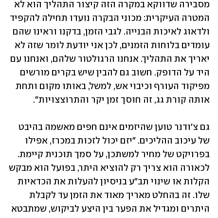
מסבירה שדווקא במקרה הזה קיצור התהליך הוא לא 
המטרה העיקרית: מכוני הבקרה נועדו תחילה להקפיד 
ולדאוג לאיכות הבנייה. לגבי הזמן, בדקנו וראינו שהם 
עומדים בלוחות הזמנים, לכן אני יודעת לומר שזה לא 
יאריך את התהליך. אנחנו הרגולטור שלהם, ואנחנו עם 
היד על הדופק. חשוב גם להבין שיש בקרים מורשים 
מפיקוד העורף וכיבוי אש, למשל, באותו מקום ותחת 
אותה קורת גג, זה חוסך זמן יקר והתרוצצויות".
גם צ'ודנר טוען שהיזמים אינם חפים מאשמה בהיבט 
של עיכוב ההליכים. "יזם יכול לזכות במכרז, אפילו 
בפרויקט של מחיר למשתכן, על סמך תוכנית קיימת. 
לכאורה הוא צריך רק להוציא היתר, בפועל הוא מבקש 
הקלות או שינוי תב"ע בניסיון להעלות את הכדאיות 
שלו. זה בהחלט מאריך מאוד את הזמן עד לקבלת 
היתרים ומגדיל את הפער בין היצע לביקוש, שמתבטא 