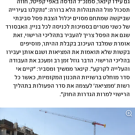
גם עידו קינאר, סמנכ"ל הנדסה באפי קפיטל, חווה 
תסכול מול ההתנהלות הלא ברורה: "נתקלנו בעירייה 
שביקשה שמתחם מסוים יכלול הצבת פסל סביבתי 
של כשני מטרים בסמיכות לכניסה לכל בניין. האבסורד 
שגם את הפסל צריך להעביר בתהליכי הרישוי, זאת 
אומרת שמלבד העיכוב בקבלת ההיתר, מוסיפים 
בקשות שלא תואמות את המציאות ושגם אותן יעבירו 
בהליכי הרישוי. הדבר גוזל זמן רב ומעכב את העבודה 
והעלייה לקרקע". קינאר ממשיך ומסביר: "קיים אי 
סדר מוחלט ברשויות התכנון המקומיות, כאשר כל 
רשות 'ממציאה' לעצמה את סדר הפעולות בתהליך 
הרישוי למרות הגדרות החוק".