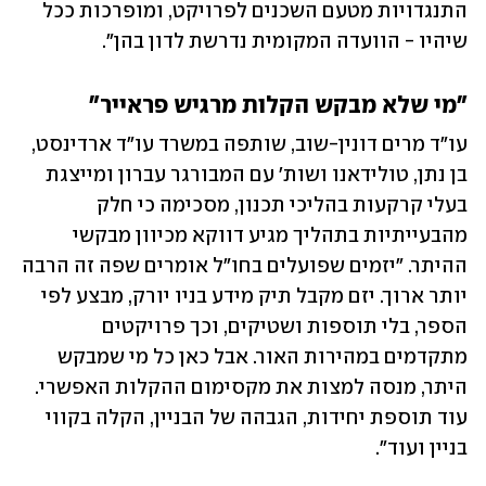
התנגדויות מטעם השכנים לפרויקט, ומופרכות ככל 
שיהיו - הוועדה המקומית נדרשת לדון בהן".
"מי שלא מבקש הקלות מרגיש פראייר"
עו"ד מרים דונין-שוב, שותפה במשרד עו"ד ארדינסט, 
בן נתן, טולידאנו ושות' עם המבורגר עברון ומייצגת 
בעלי קרקעות בהליכי תכנון, מסכימה כי חלק 
מהבעייתיות בתהליך מגיע דווקא מכיוון מבקשי 
ההיתר. "יזמים שפועלים בחו"ל אומרים שפה זה הרבה 
יותר ארוך. יזם מקבל תיק מידע בניו יורק, מבצע לפי 
הספר, בלי תוספות ושטיקים, וכך פרויקטים 
מתקדמים במהירות האור. אבל כאן כל מי שמבקש 
היתר, מנסה למצות את מקסימום ההקלות האפשרי. 
עוד תוספת יחידות, הגבהה של הבניין, הקלה בקווי 
בניין ועוד".