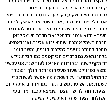
שולף דוגמה נוספת, אף יותר משונה: "רשות מקומית 
קיבלה תוכנית, אבל מהנדס העיר דרש חדר 
טרנספורמציה שקוע בקרקע. הסכמתי. בחברת חשמל 
אמרו לי שזה יפה וטוב, אבל חשמל אני לא אקבל לחדר 
כזה, כי תהיה בעיה של ניקוז ומים. אני חוזר למהנדס 
העיר - והוא אומר 'תביא לי את חברת חשמל לכאן'. 
חברת חשמל אומרת 'שהוא יבוא אלינו'. ואני באמצע, 
מחכה להיתר. מגיעים למקרים הזויים, ומשך הזמן 
בלתי נתפס. גם בדברים הכי קטנים כמו קבלת מידע, 
זה תקף לשנה, ובקורונה האריכו לעוד שנה. אני עכשיו 
נמצא בפרויקט שעוד מעט הזמן הזה חולף, ונצטרך 
להתחיל מחדש". על השאלה מה אפשר לעשות כדי 
לשנות את השיטה, משיב גלעד, כמו אחרים, את קידום 
הצעת החוק לרישוי עצמי, שנמצאת כבר זמן רב על 
השולחן, הצעה שתזרז את שינוי השיטה. 