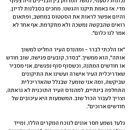
נכונות לטעמי, למשל המרחק בין הבניינים היה צפוף 
מדי. אז באמת תיקנו והגשנו. מחכים בסבלנות לדיון, 
והיום אפשר לראות את הסטטוס במחשב, ופתאום 
רואים שהבקשה נמשכה ולא מתקדמת. אף אחד לא 
אמר לנו כלום".
"אז הלכתי לברר - ומהנדס העיר החליט למשוך 
אותה", הוא ממשיך. "בסדר, קובעים פגישה, שוב חודש 
או חודשים המתנה, וכשסוף סוף נפגשים, אני מסביר 
שאדריכלית העיר אישרה ועשינו את התיקונים 
שביקשה, ומה אני שומע? שבגלל שהאדריכלית 
התחלפה בינתיים, למהנדס העיר התוכנית לא נראתה, 
וצריך לעבור הכול שוב. המשמעות היא עיכובים של 
חודשים ארוכים".
גלעד נשמע חסר אונים לנוכח המקרים הללו, ומייד 