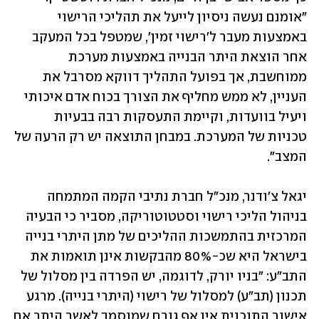
"אומנם נעשה ניסיון לייעל את תהליכי הרישוי 
באמצעות מעבר ל'רישוי זמין', שמטפל בכל המעקב 
אחר הוצאת היתר הבנייה באמצעות מערכת 
ממוחשבת, אך בפועל התהליך דווקא מסרבל את 
העניין, לא ממש מחליף את הצורך בכוח אדם איכותי 
ויעיל בוועדות, וקיימת התעסקות רבה בבעיות 
טכניות של המערכת. במבחן התוצאה יש רק הרעה של 
המצב".  
יגאל צ'ודנר, מנכ"ל חברת נתיבי הקמה המתמחה 
בניהול הליכי רישוי וסטטוטוריקה, מסביר כי הבעיה 
המרכזית בהתמשכות ההליכים של מתן היתרי בנייה 
בישראל היא שכ-80% מהבקשות אינן תואמות את 
התב"ע: "בניו יורק, לדוגמה, יש הפרדה בין מסלול של 
תכנון (תב"ע) למסלול של רישוי (היתרי בנייה). מרגע 
אישור התוכנית אין אף גורם שמוסמך לאשר היתר אם 