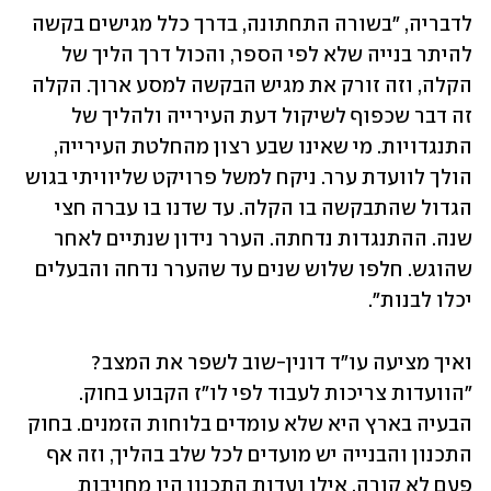
לדבריה, "בשורה התחתונה, בדרך כלל מגישים בקשה 
להיתר בנייה שלא לפי הספר, והכול דרך הליך של 
הקלה, וזה זורק את מגיש הבקשה למסע ארוך. הקלה 
זה דבר שכפוף לשיקול דעת העירייה ולהליך של 
התנגדויות. מי שאינו שבע רצון מהחלטת העירייה, 
הולך לוועדת ערר. ניקח למשל פרויקט שליוויתי בגוש 
הגדול שהתבקשה בו הקלה. עד שדנו בו עברה חצי 
שנה. ההתנגדות נדחתה. הערר נידון שנתיים לאחר 
שהוגש. חלפו שלוש שנים עד שהערר נדחה והבעלים 
יכלו לבנות".
ואיך מציעה עו"ד דונין-שוב לשפר את המצב? 
"הוועדות צריכות לעבוד לפי לו"ז הקבוע בחוק. 
הבעיה בארץ היא שלא עומדים בלוחות הזמנים. בחוק 
התכנון והבנייה יש מועדים לכל שלב בהליך, וזה אף 
פעם לא קורה. אילו ועדות התכנון היו מחויבות 