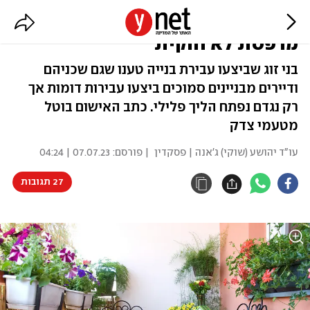
אכיפה בררנית: בוטל אישום על
מרפסת לא חוקית
בני זוג שביצעו עבירת בנייה טענו שגם שכניהם
ודיירים מבניינים סמוכים ביצעו עבירות דומות אך
רק נגדם נפתח הליך פלילי. כתב האישום בוטל
מטעמי צדק
עו"ד יהושע (שוקי) ג'אנה | פסקדין
| פורסם:
07.07.23 | 04:24
27 תגובות