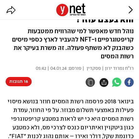
נוהל מסים על רווחי קריפטו: למי
הוא בעצם עוזר?
נוהל חדש מאפשר למי שהרוויח ממטבעות
קריפטוגרפיים ו-NFT להעביר לארץ כספי מיסים
כשהבנק לא משתף פעולה. זה משרת בעיקר את
רשות המסים
רו"ח נמרוד ירון | פסקדין
| פורסם:
04.01.24 | 05:42
18 תגובות
בינואר 2018 פרסמה רשות המסים חוזר בנושא מיסוי 
פעילות באמצעי תשלום מבוזר. על פי החוזר, עמדת 
רשות המסים היא כי יש לראות במטבע קריפטוגרפי 
כגון ביטקוין ואיתריום כנכס לצרכי מס, ולא כמטבע 
כדוגמת שקל, דולר ואירו – אותם נהוג לכנות "FIAT". 