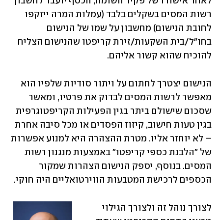
לאחר אישורו של פקיד השומה, הכסף יועבר לחשבון 
רשות המסים בשקלים בלבד (עמלות המרה ייזקפו 
לחובת הנישום) מחשבון על שמו של הנישום 
בחו"ל/בית השקעות/זירת קריפטו שהנישום הצליח 
להוכיח שהוא קשור אליהם.
הנישום יצטרך לחתום על ויתור סודיות שלפיו הוא 
מאפשר לרשות המסים לבדוק את פרטיו, ומאשר 
שסכום שישולם ביתר בגין הפעילות הקריפטוגרפית 
בגין טעות חישוב, קיזוז הפסדים או מכל סיבה אחרת 
– לא יוחזר אליו. מטרת ההצהרה היא למנוע אפשרות 
של "הלבנת כספי קריפטו" באמצעות מנגנון רשות 
המסים. בנוסף, יספק הנישום הצהרות שמקור 
הכספים לרכישת המטבעות הווירטואליים היה חוקי.
לצורך נוהל זה ולצורך הגילוי 