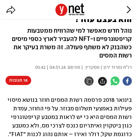
נוהל מסים על רווחי קריפטו: למי
הוא בעצם עוזר?
נוהל חדש מאפשר למי שהרוויח ממטבעות
קריפטוגרפיים ו-NFT להעביר לארץ כספי מיסים
כשהבנק לא משתף פעולה. זה משרת בעיקר את
רשות המסים
רו"ח נמרוד ירון | פסקדין
| פורסם:
04.01.24 | 05:42
18 תגובות
בינואר 2018 פרסמה רשות המסים חוזר בנושא מיסוי 
פעילות באמצעי תשלום מבוזר. על פי החוזר, עמדת 
רשות המסים היא כי יש לראות במטבע קריפטוגרפי 
כגון ביטקוין ואיתריום כנכס לצרכי מס, ולא כמטבע 
כדוגמת שקל, דולר ואירו – אותם נהוג לכנות "FIAT". 