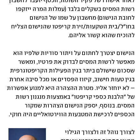
לאחר אישורו של פקיד השומה, הכסף יועבר לחשבון 
רשות המסים בשקלים בלבד (עמלות המרה ייזקפו 
לחובת הנישום) מחשבון על שמו של הנישום 
בחו"ל/בית השקעות/זירת קריפטו שהנישום הצליח 
להוכיח שהוא קשור אליהם.
הנישום יצטרך לחתום על ויתור סודיות שלפיו הוא 
מאפשר לרשות המסים לבדוק את פרטיו, ומאשר 
שסכום שישולם ביתר בגין הפעילות הקריפטוגרפית 
בגין טעות חישוב, קיזוז הפסדים או מכל סיבה אחרת 
– לא יוחזר אליו. מטרת ההצהרה היא למנוע אפשרות 
של "הלבנת כספי קריפטו" באמצעות מנגנון רשות 
המסים. בנוסף, יספק הנישום הצהרות שמקור 
הכספים לרכישת המטבעות הווירטואליים היה חוקי.
לצורך נוהל זה ולצורך הגילוי 