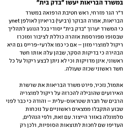
במשרד הבריאות יעשו "בדק בית"
ד"ר הגר מזרחי, ראש חטיבת הרפואה במשרד 
הבריאות, אמרה הבוקר (רביעי) בריאיון לאולפן ynet 
כי המשרד יערוך "בדק בית" יסודי בכל הנוגע לתהליך 
שבסופו מפורסמת אזהרה כוללת לציבור ומוכרז 
ריקול למוצרי מזון – אם כי כמו אלרעי-פרייס גם היא 
הבהירה כי בדיקות הסקר, שבהן עלה אותו חשד 
ראשוני, אינן מדויקות וכי לא ניתן לבצע ריקול על כל 
חשד ראשוני שכזה שעולה.
אתמול, נזכיר, פירט משרד הבריאות את שרשרת 
האירועים שהובילה להכרזה על ריקול למוצריה 
הרבים של חברת שטראוס-עלית – והודה כי כבר לפני 
שבוע התקבלו ממצאים ראשוניים על נוכחות 
סלמונלה באזור הייצור. עם זאת, ולפי הנהלים, 
העדיפו שם לחכות לתוצאות הסופיות, ולכן רק 