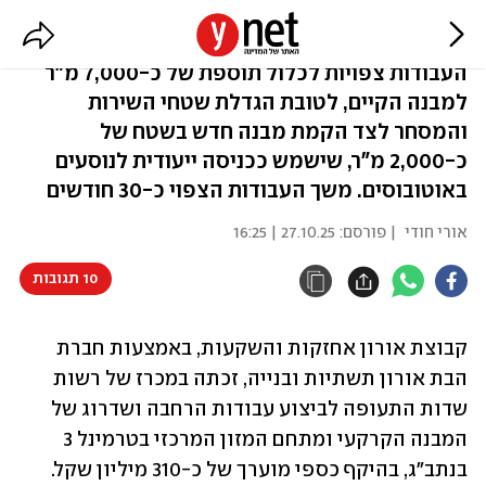
נתב"ג: נסגר מכרז לשדרוג טרמינל 3
העבודות צפויות לכלול תוספת של כ-7,000 מ"ר
למבנה הקיים, לטובת הגדלת שטחי השירות
והמסחר לצד הקמת מבנה חדש בשטח של
כ-2,000 מ"ר, שישמש ככניסה ייעודית לנוסעים
באוטובוסים. משך העבודות הצפוי כ-30 חודשים
אורי חודי
| פורסם:
27.10.25 | 16:25
10 תגובות
קבוצת אורון אחזקות והשקעות, באמצעות חברת 
הבת אורון תשתיות ובנייה, זכתה במכרז של רשות 
שדות התעופה לביצוע עבודות הרחבה ושדרוג של 
המבנה הקרקעי ומתחם המזון המרכזי בטרמינל 3 
בנתב"ג, בהיקף כספי מוערך של כ-310 מיליון שקל.