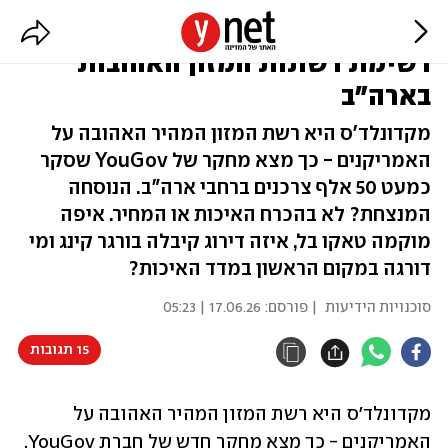
מי ראשונה והיכן מדורגת KFC?
רשימת רשתות המזון האהובות
בארה"ב
מקדונלד'ס היא רשת המזון המהיר האהובה על
האמריקנים - כך מצא מחקר של YouGov שסקר
כמעט 50 אלף צרכנים ברחבי ארה"ב. הנוסחה
המנצחת? לא בהכרח האיכות או המחיר. איפה
מוקמה טאקו בל, איזה דירוג קיבלה בורגר קינג ומי
דורגה במקום הראשון במדד האיכות?
סוכנויות הידיעות
| פורסם:
17.06.26 | 05:23
15 תגובות
מקדונלד'ס היא רשת המזון המהיר האהובה על 
האמריקנים - כך מצא מחקר חדש של חברת YouGov, 