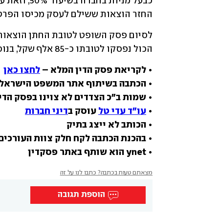
החזר הוצאות ששילם לעסק מכיסו הפרטי, בסך ,096
הכול נפסקו לטובתו כ-85 אלף שקל, בנוסף על מחצית ממניות החברה.
• לקריאת פסק הדין המלא – 
לחצו כאן
• הכתבה בשיתוף אתר המשפט הישראלי
• 
עו"ד עדי טל
 עוסק ב
דיני חברות
• ynet הוא שותף באתר פסקדין
מצאתם טעות בכתבה? כתבו לנו על זה
הוספת תגובה