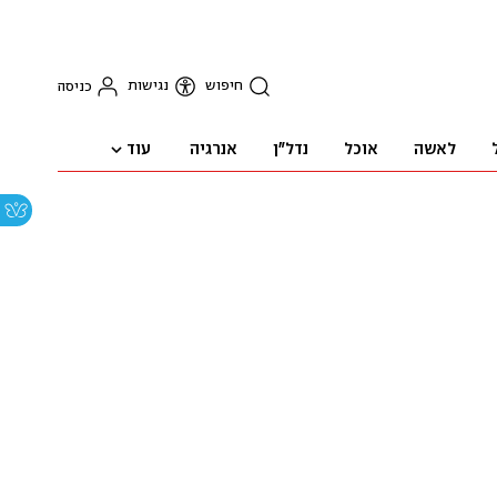
חיפוש
נגישות
כניסה
עוד
לאשה
אוכל
נדל"ן
אנרגיה