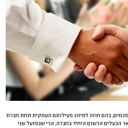
בפברואר 2017 חתמו השניים על שורת הסכמים, בהם חוזה למיזוג פעילותם העסקית תחת חברת 
"מודול". בהסכם נקבע כי הגם שהחם יישאר הבעלים הרשום היחיד בחברה, הרי שבפועל שני 