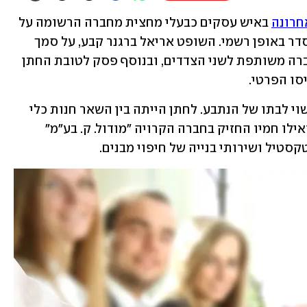
חרונה
 באיש עסקים כבעלי מחצית מחברה הרשומה על 
שם חמיו לשעבר, וזאת אף שהדבר לא הוסדר באופן רשמי. השופט אריאל ברגנר קבע, על סמך 
הסכם המחלק ביניהם את הבעלות, שהחברה משותפת לשני הצדדים, ובנוסף פסק לטובת החתן 
בתקופה הרלוונטית להליך היה התובע נשוי לבתו של הנתבע. לחתן הייתה בין השאר חנות כלי 
בית וטקסטיל בשם "Kitchen & More", ואילו חמיו החזיק בחברה הקרויה "מודול. ק. בע"מ" 
סטיל ושירותי בנייה של חיפוי מבנים.