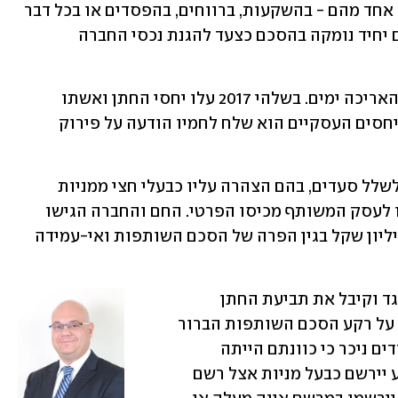
הצדדים הם בעלי מניות בה, וחלקו של כל אחד מהם - בהשקעות, ברווחים, בהפסדים או בכל דבר 
אחר - הוא חצי-חצי. הותרת החם כבעלים יחיד נומקה בהסכם כצעד להגנת נכסי החברה 
אלא שהפעילות העסקית המשותפת לא האריכה ימים. בשלהי 2017 עלו יחסי החתן ואשתו 
הנתבע על שרטון, וכשנה לאחר תחילת היחסים העסקיים הוא שלח לחמיו הודעה על פירוק 
בתביעה שהגיש בנובמבר 2018 הוא עתר לשלל סעדים, בהם הצהרה עליו כבעלי חצי ממניות 
"מודול" וזכאותו להחזר הוצאות ששולמו לעסק המשותף מכיסו הפרטי. החם והחברה הגישו 
תביעה שכנגד לחיוב החתן ביותר מחצי מיליון שקל בגין הפרה של הסכם השותפות ואי-עמידה 
אבל השופט ברגנר דחה את התביעה שכנגד וקיבל את תביעת החתן 
להצהיר עליו כבעלי חצי מחברת "מודול", על רקע הסכם השותפות הברור 
למדי שנכרת בין הצדדים. "מגרסאות הצדדים ניכר כי כוונתם הייתה 
להיקשר בהסכם השותפות מבלי שהתובע יירשם כבעל מניות אצל רשם 