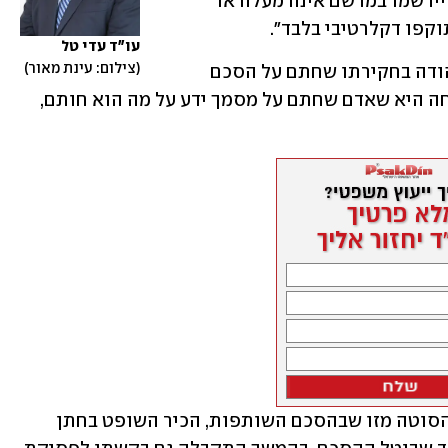
החברות", כתב. "ההסכמה כי הזכויות לא יירשמו במרשם אינה מעלה או 
וקפו דקלרטיבי בלבד".
עו"ד עדי טל
צילום: עינת מאור
הפסק הדין צוין כי החם, הלכה למעשה, הודה בחקירתו שחתם על הסכם 
השותפות. הובהר שעל פי הפסיקה, ההנחה היא שאדם שחתם על מסמך ידע על מה הוא חותם, 
משלא הוצגה ראיה על הסכמה מאוחרת הסוטה מזו שבהסכם השותפות, הכיר השופט בחתן 