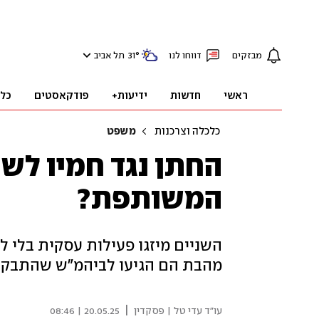
מבזקים
דווחו לנו
°
31
תל אביב
ראשי
חדשות
ידיעות+
פודקאסטים
כל
כלכלה וצרכנות
משפט
החתן נגד חמיו לשע
המשותפת?
השניים מיזגו פעילות עסקית בלי ל
מהבת הם הגיעו לביהמ"ש שהתבקש 
|
עו"ד עדי טל | פסקדין
20.05.25 | 08:46