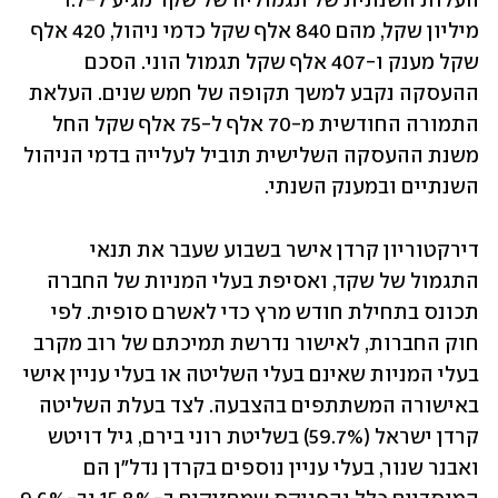
העלות השנתית של תגמוליה של שקד מגיע ל-1.7 
מיליון שקל, מהם 840 אלף שקל כדמי ניהול, 420 אלף 
שקל מענק ו-407 אלף שקל תגמול הוני. הסכם 
ההעסקה נקבע למשך תקופה של חמש שנים. העלאת 
התמורה החודשית מ-70 אלף ל-75 אלף שקל החל 
משנת ההעסקה השלישית תוביל לעלייה בדמי הניהול 
השנתיים ובמענק השנתי.
דירקטוריון קרדן אישר בשבוע שעבר את תנאי 
התגמול של שקד, ואסיפת בעלי המניות של החברה 
תכונס בתחילת חודש מרץ כדי לאשרם סופית. לפי 
חוק החברות, לאישור נדרשת תמיכתם של רוב מקרב 
בעלי המניות שאינם בעלי השליטה או בעלי עניין אישי 
באישורה המשתתפים בהצבעה. לצד בעלת השליטה 
קרדן ישראל (59.7%) בשליטת רוני בירם, גיל דויטש 
ואבנר שנור, בעלי עניין נוספים בקרדן נדל"ן הם 