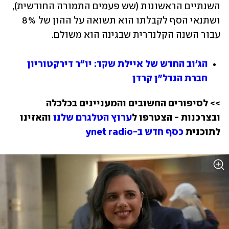
השנתיים הראשונות (שש פעמים התמורה החודשית), 
ושתנאי הסף לקבלתו הוא תשואה על ההון של 8% 
עבור השנה הקלנדרית שבגינה הוא משולם. 
הג'וב החדש של איילת שקד: יו"ר דירקטוריון 
חברת הנדל"ן קרדן
>> לסיפורים החשובים והמעניינים בכלכלה 
ובצרכנות - הצטרפו ל
ערוץ הטלגרם שלנו
 והאזינו 
לתוכנית 
כסף חדש ב-ynet radio