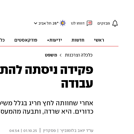
מבזקים
דווחו לנו
°
28
תל אביב
ראשי
חדשות
ידיעות+
פודקאסטים
כל
כלכלה וצרכנות
משפט
פקידה ניסתה להתא
עבודה
כדורים. היא שרדה, ותבעה מהמעסי
|
עו"ד יואב בלומוביץ’ | פסקדין
01.10.25 | 04:54