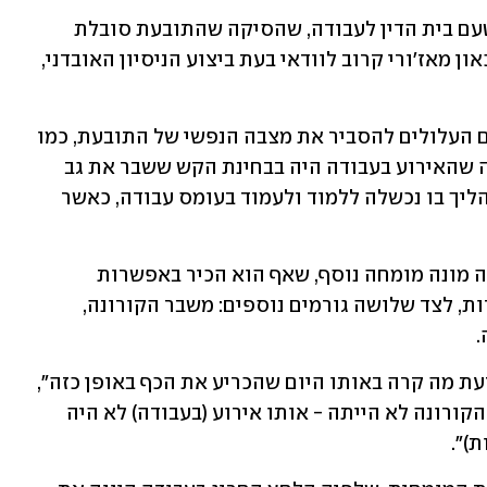
לצורך בירור טענותיה מונתה מומחית מטעם בית הדין לעבודה, שהסיקה שהתובעת סובלת 
מ"הפרעה אפקטיבית דיכאונית, מסוג דיכאון מאז'ורי קרוב לוודאי בעת ביצוע הניסיון האובדני, 
היא מנתה אמנם גורמים אפשריים נוספים העלולים להסביר את מצבה הנפשי של התובעת, כמו 
בגידות מצד בעלה, ואולם מסקנתה הייתה שהאירוע בעבודה היה בבחינת הקש ששבר את גב 
הגמל: "הניסיון האובדני היה השיא של תהליך בו נכשלה ללמוד ולעמוד בעומס עבודה, כאשר 
אלא שנוכח היעדר בהירות של חוות דעתה מונה מומחה נוסף, שאף הוא הכיר באפשרות 
שהאירוע בעבודה קשור לניסיון ההתאבדות, לצד שלושה גורמים נוספים: משבר הקורונה, 
.
"האקט האובדני היה אימפולסיבי ואין לדעת מה קרה באותו היום שהכריע את הכף באופן כזה", 
הסתייג וחידד: "לשם הבהרה, ייתכן שאם הקורונה לא הייתה - אותו אירוע (בעבודה) לא היה 
)".