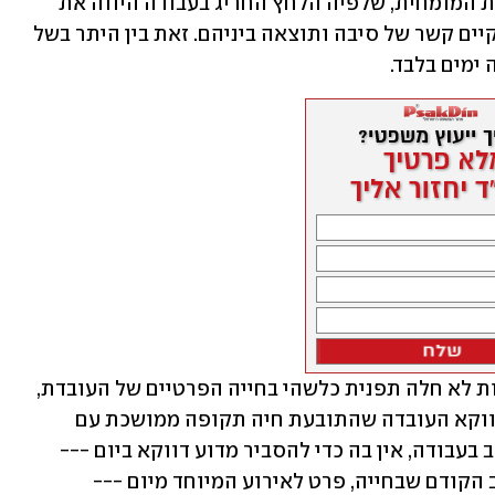
בסופו של דבר יום אימץ השופט את עמדת המומחית, שלפיה הלחץ החריג בעבודה היווה את 
הטריגר לניסיון ההתאבדות, כלומר - מתקיים קשר של סיבה ותוצאה ביניהם. זאת בין היתר בשל 
 ימים בלבד.
בפסק הדין צוין שבמועד ניסיון ההתאבדות לא חלה תפנית כלשהי בחייה הפרטיים של העובדת, 
העשויה להסביר את המעשה הקיצוני: "דווקא העובדה שהתובעת חיה תקופה ממושכת עם 
סטרס שנבע מיחסיה במשפחה וכן מהמצב בעבודה, אין בה כדי להסביר מדוע דווקא ביום --- 
ניסתה להתאבד, וזאת ללא כל שינוי במצב הקודם שבחייה, פרט לאירוע המיוחד מיום --- 