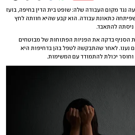
עובדת ותיקה בביטוח לאומי ניצחה בתביעה נגד מקום העבודה שלה: שופט בית הדין בחיפה, בועז 
 להכיר בדיכאון שפיתחה כתאונת עבודה. הוא קבע שהיא חוותה לחץ 
ניסתה להתאבד.
האירוע התרחש לפני כארבע שנים: מנהלת הסניף בדקה את הפניות הפתוחות של מבוטחים 
ומצאה שלתובעת היו הודעות רבות שטרם נענו. לאחר שהתבקשה לטפל בהן בדחיפות היא 
חוסר יכולת להתמודד עם המשימות.