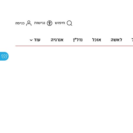
חיפוש
נגישות
כניסה
עוד
לאשה
אוכל
נדל"ן
אנרגיה