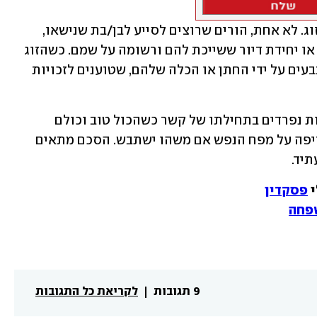
הדברים נכונים גם לגבי ההורים של בני הזוג. לא אחת, הורים שרוצים לסייע לבן/בת שנישאו, 
מעמידים לרשות המשפחה החדשה דירה או יחידת דיור ששייכת להם ורשומה על שמם. כשהזוג 
מתגרש, ההורים עלולים למצוא עצמם נתבעים על ידי החתן או הכלה שלהם, שטוענים לזכויות 
נכון שלא נעים לדבר על הסכמים וחשבונות נפרדים בתחילתו של קשר כשהכול טוב וכולם 
מאושרים, אבל זכרו שאי הנעימות הזו עדיפה על מפח הנפש אם משהו ישתבש. הסכם מתאים 
תיד.
 
פסקדין
שפחה
9 תגובות
לקריאת כל התגובות