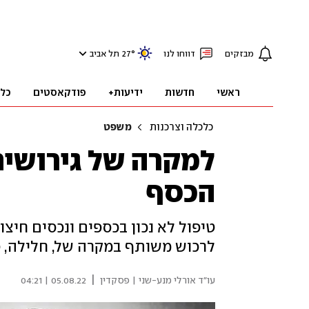
מבזקים
דווחו לנו
°
27
תל אביב
ראשי
חדשות
ידיעות+
פודקאסטים
כל
כלכלה וצרכנות
משפט
למקרה של גירושים
הכסף
טיפול לא נכון בכספים ונכסים חיצו
לרכוש משותף במקרה של, חלילה, פ
|
עו"ד אורלי מנע-שני | פסקדין
05.08.22 | 04:21