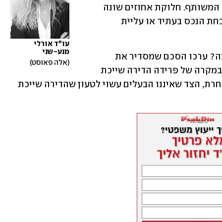
התחשבות בכסף הנפרד שהכנסתם לנכס המשותף. חלוקת אחוזים שונה 
גם תשמור על ערך הכסף במקרה של השבחת הנכס בעתיד או עליית 
עו"ד אורלי 
מנע-שני
הבאתם לנישואים דירה והחלטתם לגור בה? ערכו הסכם שמסדיר את 
אלה פאוסט
נושא המגורים והבעלות. קבעו בהסכם שבמקרה של פרידה הדירה שייכת 
רק לכם והצד השני מחויב לעזוב אותה. אחרת, הצד שאיננו הבעלים עשוי לטעון שהדירה שייכת 