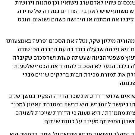
סעיף 5 לחוק יחסי ממון בין בני זוג קובע שנכסים שהיו לאדם ערב נישואיו וכן מתנות וירושות 
שקיבל במהלך הנישואים, לא נחשבים רכוש משותף שיש לאזן בין הצדדים במקרה של פרידה. 
ועדיין, רוב האנשים חושבים בטעות שאם קיבלו את המתנה או הירושה כשהם נשואים, הנכס 
כך, למשל, אישה נשואה שקיבלה בירושה מהוריה מיליון שקל, נטלה את הסכום ופרעה באמצעותו 
את המשכנתה של הצדדים. לאחר חודשיים היא גילתה שבעלה בוגד בה עם החברה הכי טובה 
שלה וביקשה להתגרש. רק לאחר קבלת ייעוץ משפטי הבינה שעשתה טעות ושהסכום שקיבלה 
בירושה אינו משותף לצדדים, אלא שייך לה בלבד. הבעל לא הסכים להחזיר את הכסף שלטענתו 
"נבלע" בתוך הרכוש המשותף, ולכן יש לחלק את תמורת מכירת הבית בחלקים שווים מבלי 
כנתה.
במקרה אחר ירש בעל מהוריו במהלך הנישואים שלוש דירות. את שכר הדירה הפקיד במשך שנים 
לחשבון המשותף שלו ושל אשתו. כשאשתו ביקשה להתגרש, היא דרשה במסגרת האיזון למכור 
גם את הדירות שקיבל בירושה ולקבל מחצית מתמורתן. היא טענה כי הדירות שייכות לשניהם 
שבון המשותף מעידה על כוונת שיתוף.
במקרה נוסף, אישה קיבלה במתנה מהוריה במהלך נישואיה מגרש שנרשם על שמה. בהמשך, היא 