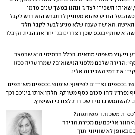
ובעלה נטלו משכנתה ובנו בית על המגרש, שאותו השכירו לצד ג' ונהנו במשך שנים מדמי 
השכירות. לימים שילש המגרש את ערכו. כשהבעל הודיע שהוא מעוניין להתגרש הוא דרש לקבל 
מחצית מהבית והמגרש הרשומים על שם האישה. האישה טענה שלא מגיע לבעל לקבל חלק 
מהמגרש שקיבלה במתנה. מנגד, הוא טען שהוא שותף בנכס שכן הצדדים בנו יחד את הבית וקיבלו 
טעויות כאלה ואחרות אפשר למנוע עם ידע וייעוץ משפטי מתאים. הכלל הבסיסי הוא שהמצב 
המשפטי מתבהר אם רק "צובעים את הכסף": הדירה שלכם מלפני הנישואים? שמרו עליה ככזו. 
ידו את דמי השכירות אליו.
רוצים לשפץ את הדירה הנפרדת? השתמשו בכספים נפרדים לשיפוץ. שימוש בכספים משותפים 
עלול להתפרש כשיתוף בנכס. אין לכם כסף נפרד? קחו סכום כסף משותף, חלקו אותו ביניכם וכך 
ם להשתמש בדמי השכירות לצורכי השיפוץ.
קיבלתם כסף במתנה או בירושה ורוצים לכסות משכנתה משותפת? 
חתמו אצל עו"ד על הסכם שקובע כי הכסף חוזר אליכם עם מכירת הדירה 
או לחלופין שהזכויות בדירה יחולקו ביניכם באופן לא שוויוני, תוך 