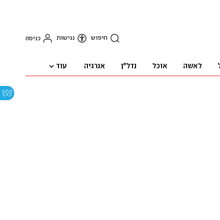
חיפוש
נגישות
כניסה
עוד
לאשה
אוכל
נדל"ן
אנרגיה