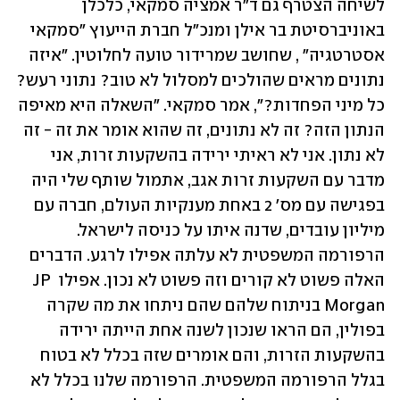
לשיחה הצטרף גם ד"ר אמציה סמקאי, כלכלן 
באוניברסיטת בר אילן ומנכ"ל חברת הייעוץ "סמקאי 
אסטרטגיה" , שחושב שמרידור טועה לחלוטין. "איזה 
נתונים מראים שהולכים למסלול לא טוב? נתוני רעש? 
כל מיני הפחדות?", אמר סמקאי. "השאלה היא מאיפה 
הנתון הזה? זה לא נתונים, זה שהוא אומר את זה - זה 
לא נתון. אני לא ראיתי ירידה בהשקעות זרות, אני 
מדבר עם השקעות זרות אגב, אתמול שותף שלי היה 
בפגישה עם מס' 2 באחת מענקיות העולם, חברה עם 
מיליון עובדים, שדנה איתו על כניסה לישראל. 
הרפורמה המשפטית לא עלתה אפילו לרגע. הדברים 
האלה פשוט לא קורים וזה פשוט לא נכון. אפילו JP 
Morgan בניתוח שלהם שהם ניתחו את מה שקרה 
בפולין, הם הראו שנכון לשנה אחת הייתה ירידה 
בהשקעות הזרות, והם אומרים שזה בכלל לא בטוח 
בגלל הרפורמה המשפטית. הרפורמה שלנו בכלל לא 