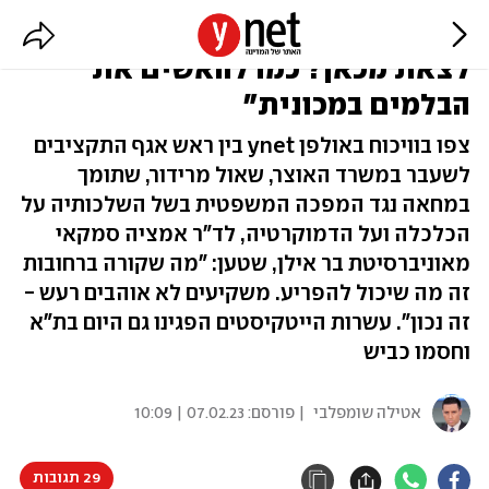
"התרעות הכלכלנים גורמות לכסף
לצאת מכאן? כמו להאשים את
הבלמים במכונית"
צפו בוויכוח באולפן ynet בין ראש אגף התקציבים
לשעבר במשרד האוצר, שאול מרידור, שתומך
במחאה נגד המפכה המשפטית בשל השלכותיה על
הכלכלה ועל הדמוקרטיה, לד"ר אמציה סמקאי
מאוניברסיטת בר אילן, שטען: "מה שקורה ברחובות
זה מה שיכול להפריע. משקיעים לא אוהבים רעש -
זה נכון". עשרות הייטקיסטים הפגינו גם היום בת"א
וחסמו כביש
אטילה שומפלבי
| פורסם:
07.02.23 | 10:09
29 תגובות