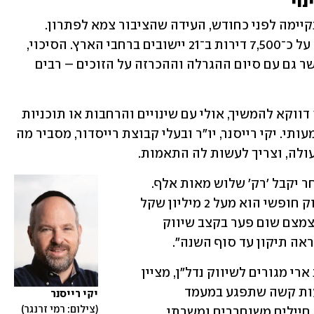
וי 
ההגרלה האחרונה של דירה בהנחה, שהתקיימה לפני כחודש, העידה שהציבור צמא לפתרון. 
למעלה מ־130 אלף זכאים נרשמו להגרלה על כ־7,500 דירות ב־21 יישובים ברחבי הארץ. הסיכוי, 
כך ניתן לראות מהנתונים, נמוך מאוד, כאשר גם עם סיום ההגרלה וההכרזה על הזוכים – רבים 
מסיבה זו יש מי שסבור שהתוכנית צריכה דווקא להמשיך, אולי עם שינויים והרחבות או תוכניות 
נוספות שיוכלו לתת מענה לביקוש המשמעותי. יקי רייסנר, יו"ר ובעלי קבוצת רייסדור, מסביר מה 
ולה, וצריך לעשות לה התאמות. 
לא הגיוני שיהיה זוכה שיקבל מיליון והאחר יקבל 'רק' שלוש מאות אלף. 
צריך לבטל את ההטבה לדירות שבהן השוק חופשי הוא מעל 2 מיליון שקל 
ולהגביר את כמויות השיווקים. לא ניתן לצמצם שום פער בקצב שיווק 
אה תיקון עד סוף השנה".
גם אוהד אסרף, מנכ"ל ובעלים של קבוצת ארי מגורים לשיווק נדל"ן, מציין 
כי עצירת התוכניות הממשלתיות היא טעות קשה שתפגע במעמד 
יקי רייסנר
צילום: רמי זרנגר
הביניים, זוגות צעירים, משפחות צעירות, חיילים משוחררים ומשרתי 