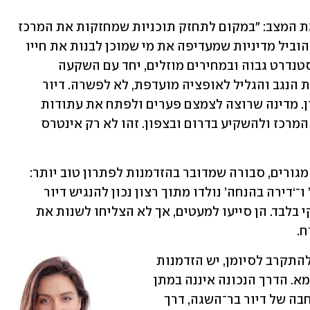
אביסרור מציע מה יש לעשות כדי לתקן את המצב: "במקום לתחזק תוכניות שמחזקות את המרכז 
ומחלישות את הפריפריה, על הממשלה להוביל מדיניות שמעדיפה את מי שמוכן לבנות את חייו 
בפריפריה. יש להציע דירות איכותיות, בסטנדרט גבוה ובמחירים מוזלים, יחד עם השקעה 
בתשתיות, חינוך ותעסוקה. כך הופכים את הנגב והגליל לאופציה מועדפת, לא לפשרה. דיור 
בר־השגה אמיתי מתחיל במדיניות עם חזון. מדינה שרוצה לצמצם פערים ולפתח את עתודות 
הקרקע שלה, חייבת להפסיק לסבסד את המרכז ולהשקיע בדרום ובצפון. זהו לא רק אינטרס 
רונית אשד־לוי, מנכ"לית אפריקה ישראל מגורים, סבורה שמדובר בהזדמנות לפתרון טוב יותר: 
"תוכניות ממשלתיות כמו ‘מחיר למשתכן’ ו־‘דירה בהנחה’ נולדו מתוך רצון נכון להנגיש דיור 
לזוגות צעירים, אך בפועל נתנו מענה חלקי בלבד. הן סייעו למעטים, אך לא הצליחו לשנות את 
. 
כעת, כשנראה שהתוכניות הללו עשויות להתקרב לסיומן, יש הזדמנות 
אמיתית לעצב פתרון חדש, עמוק ובר־קיימא. הדרך הנכונה איננה במתן 
הנחות נקודתיות, אלא ביצירת תשתית רחבה של דיור בר־השגה, דרך 