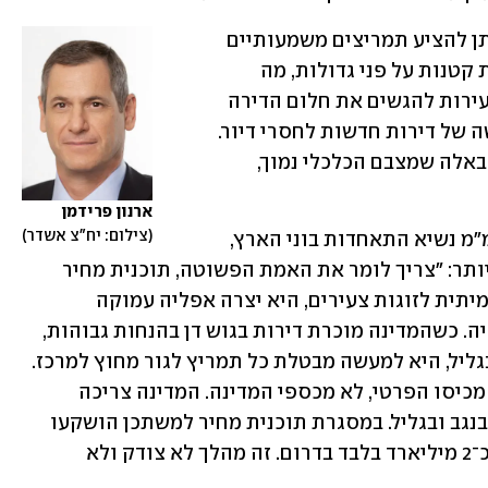
פרידמן מפרט מה, לדעתו, יש לעשות: "ניתן להציע תמריצים משמעותיים 
יותר למכרזים בפריפריה או לתעדף דירות קטנות על פני גדולות, מה 
שיאפשר למספר רב יותר של משפחות צעירות להגשים את חלום הדירה 
הראשונה. המדינה לא צריכה לעודד רכישה של דירות חדשות לחסרי דיור. 
המדינה צריכה לאפשר להם, בהתמקדות באלה שמצבם הכלכלי נמוך, 
ארנון פרידמן
צילום: יח"צ אשדר
אלי אביסרור, יו"ר ארגון הקבלנים בנגב ומ"מ נשיא התאחדות בוני הארץ, 
מסכים עם פרידמן ומתבטא באופן נחרץ יותר: "צריך לומר את האמת הפשוטה, תוכנית מחיר 
למשתכן כשלה. במקום לייצר הזדמנות אמיתית לזוגות צעירים, היא יצרה אפליה עמוקה 
והעמיקה את הפערים בין המרכז לפריפריה. כשהמדינה מוכרת דירות בגוש דן בהנחות גבוהות, 
ובמקביל מציעה הנחות דומות גם בנגב ובגליל, היא למעשה מבטלת כל תמריץ לגור מחוץ למרכז. 
מי שרוצה לגור במרכז הארץ, שיממן זאת מכיסו הפרטי, לא מכספי המדינה. המדינה צריכה 
להשקיע היכן שיש לה אחריות לאומית - בנגב ובגליל. במסגרת תוכנית מחיר למשתכן הושקעו 
כ־30 מיליארד שקל במרכז הארץ לעומת כ־2 מיליארד בלבד בדרום. זה מהלך לא צודק ולא 