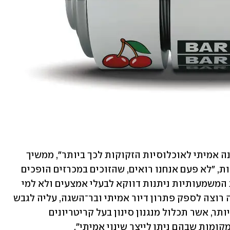
"בפועל מרבית התוכניות אינן נותנות מענה אמיתי לאוכלוסיות הזקוקות לכך ביותר", ממשיך 
פרידמן ומסביר מדוע התוכניות אינן יעילות, "לא פעם אנחנו רואים, שהזוכים במכרזים הופכים 
את הדירות לנכסי השקעה, כך שההטבות המשמעותיות ניתנות דווקא לבעלי אמצעים ולא למי 
שבאמת מתקשה לרכוש דירה. אם המדינה רוצה לספק פתרון דיור אמיתי ובר־השגה, עליה לגבש 
תוכנית חדשה, מדויקת, מבוססת ויעילה יותר, אשר תכלול מנגנון סינון בעל קריטריונים 
קומות שבהם ניתן לייצר שינוי אמיתי". 