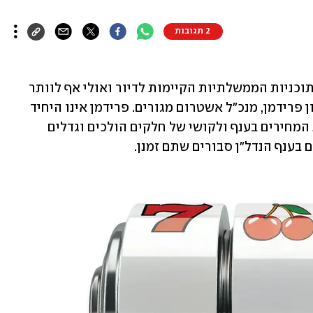
2 תגובות
"מדינת ישראל צריכה לבחון מחדש את התוכניות הממשלתיות הקיימות לדיור ואולי אף לוותר 
עליהן במתכונתן הנוכחית", כך סבור ארנון פרידמן, מנכ"ל אשטרום מגורים. פרידמן אינו היחיד 
שסבור כי יש למצוא פתרון אחר למצוקת המחירים בענף ולקושי של חלקים הולכים וגדלים 
 בענף הנדל"ן סבורים שתם זמנן.  