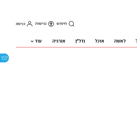
חיפוש
נגישות
כניסה
עוד
לאשה
אוכל
נדל"ן
אנרגיה