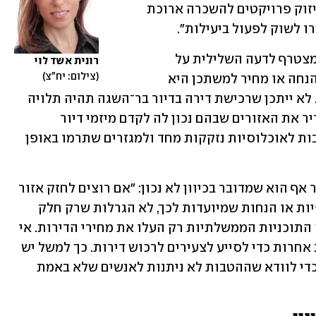
פיתוח התחדשות עירונית בקצב מואץ, חיזוק פרויקטים להשכרה ארוכת 
 לשוק לפעול ביעילות". 
חיים קראדי, מנכ"ל פרשקובסקי מניבים, מצטרף לדעה השלילית על 
רונית אשד לוי
צילום: יח"צ
התוכניות הקיימות: "התוכנית של דיור בהנחה או מחיר למשתכן היא 
תוכנית מפלה, וטוב יהיה שתגיע לסיומה. לא ייתכן שרכישת דירה בדיור בר־השגה תהיה תלויה 
בהגרלה. אני חושב שהמדינה צריכה להגדיר את האזורים שבהם נכון לה לקדם מיזמי דיור 
בר־השגה ברמת המאקרו, ובהם לתת הטבות לאוכלוסיות נזקקות מחד ולמגזרים שתרמו באופן 
עו"ד צבי שוב, מומחה לתכנון ובנייה, סבור אף הוא שמדובר בכיוון לא נכון: "אם רוצים לחזק אזור 
או ציבור מסוים, אפשר לתת הטבות כספיות או הנחות שמיועדות לכך, לא הגרלות שרק חלק 
מהציבור נהנה מהן. כמו כן בפרספקטיבה התוכניות הממשלתיות רק העלו את מחירי הדירות. אי 
לכך אני סבור שיש לבטלן ולהנהיג שיטות אחרות כדי לסייע לצעירים לרכוש דירות. כך למשל יש 
לשנות את מבנה הזכאות והקריטריונים, כדי לוודא שההטבות לא ניתנות לאנשים שלא באמת 