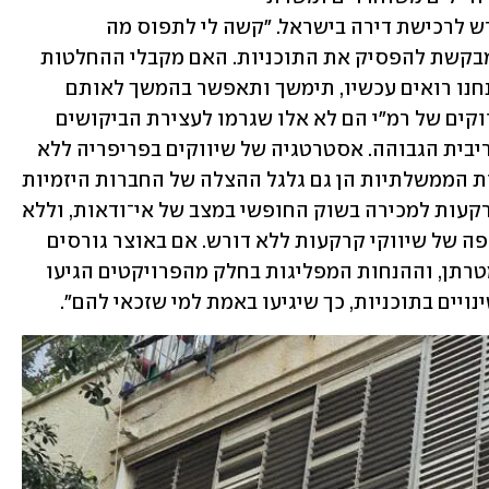
המילואים, שאין להם כיום הון עצמי הנדרש לרכישת דירה בישראל. "קשה לי לתפוס מה 
האסטרטגיה שעומדת מאחורי הגישה שמבקשת להפסיק את התוכניות. האם מקבלי ההחלטות 
חושבים, שירידת המחירים המינורית שאנחנו רואים עכשיו, תימשך ותאפשר בהמשך לאותם 
רוכשים להיכנס לשוק? טעות בידם. השיווקים של רמ"י הם לא אלו שגרמו לעצירת הביקושים 
ולירידת המחירים - הגורם היחידי הוא הריבית הגבוהה. אסטרטגיה של שיווקים בפריפריה ללא 
הפסקה לא תשיג את מטרתה, כי התוכניות הממשלתיות הן גם גלגל ההצלה של החברות היזמיות 
בתקופה של אי־ודאות, ושיווק אינסוף קרקעות למכירה בשוק החופשי במצב של אי־ודאות, וללא 
תשתיות ופיתוח בהתאם, יביא שוב לתקופה של שיווקי קרקעות ללא דורש. אם באוצר גורסים 
שהתוכניות הממשלתיות לא השיגו את מטרתן, וההנחות המפליגות בחלק מהפרויקטים הגיעו 
נויים בתוכניות, כך שיגיעו באמת למי שזכאי להם".