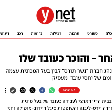
כלה
ספורט
תרבות
רכילות
בריאות
רכב
דיגיטל
חר - והוכר כעובד שלו
נהג חברת "נשר תורס" לבין בעל המכונית עצמה
ומם של יחסי עובד-מעסיק
6 תגובות
 בבית הדין הארצי לעבודה כעובד של בעל מונית 
המרצדס עליהש נהג. בכך הפכו הנשיאה ורדה וירט-ליבנה והשופטות סיגל דוידוב-מוטולה וחני 