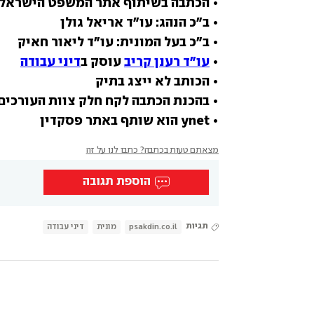
• הכתבה בשיתוף אתר המשפט הישראלי
• 
עו"ד רענן קריב
 עוסק ב
דיני עבודה
• ynet הוא שותף באתר פסקדין
מצאתם טעות בכתבה? כתבו לנו על זה
הוספת תגובה
תגיות
psakdin.co.il
מונית
דיני עבודה