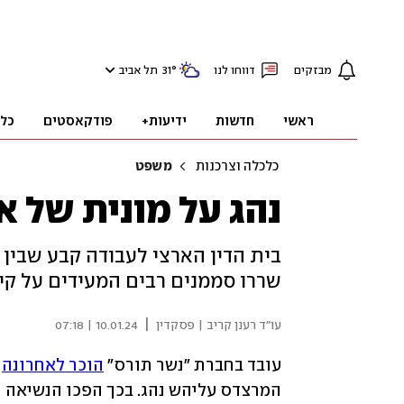
מבזקים
דווחו לנו
°
31
תל אביב
ראשי
חדשות
ידיעות+
פודקאסטים
כל
כלכלה וצרכנות
משפט
נהג על מונית של א
בית הדין הארצי לעבודה קבע שבין 
שררו סממנים רבים המעידים על קי
|
עו"ד רענן קריב | פסקדין
10.01.24 | 07:18
עובד בחברת "נשר תורס" 
הוכר לאחרונה