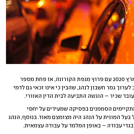
ההתקשרות בין הצדדים הגיעה לקיצה במרץ 2020 עם פרוץ מגפת הקורונה, אז פחת מספר 
הטיסות לחו"ל. מאחר שבעל המונית סירב לערוך גמר חשבון לנהג, שהבין כי אינו זכאי גם לדמי 
ובד שכיר – הוגשה התביעה לבית הדין האזורי.
בפסק הדין שדחה את הנהג נקבע כי לא מתקיימים הסממנים בפסיקה שמעידים על יחסי 
עובד-מעסיק. כך למשל, היקף הפיקוח של בעל המונית על הנהג היה מצומצם מאוד. בנוסף, הנהג 
ובגדי עבודה – באופן המלמד על עבודה עצמאית.