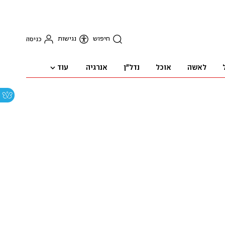
חיפוש
נגישות
כניסה
עוד
לאשה
אוכל
נדל"ן
אנרגיה