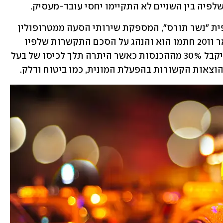
שלפיה בין השניים לא התקיימו יחסי עובד-מעסיק.
בעל המונית (85) הינו חבר באגודה שיתופית "נשר תורס", המספקת שירותי הסעה ממטרופולין 
ירושלים לנמל התעופה בן גוריון. בפברואר 2011 חתמו הוא והנהג על הסכם התקשרות שלפיו 
האחרון יעבוד על המונית שלו בקבלנות ויקבל 30% מההכנסות כאשר היתרה תלך לכיסו של בעל 
בהוצאות הקשורות בהפעלת המונית, כמו ביטוח ודלק.