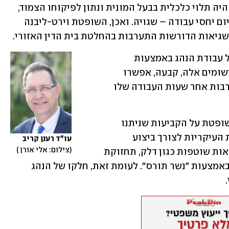
הנהג ערער לבית הדין הארצי וטען שהוא היה תלוי כלכלית בבעל המונית ונתון לפיקוחו הצמוד, 
כך שמסקנת בית הדין האזורי בדבר אי-קיום יחסי עבודה – שגויה. ואכן, השופטת וירט-ליבנה 
גיאות הדורשות התערבות בהחלטת בית הדין האזורי.
היא מצאה כי בעל המונית דווקא פיקח על עבודת הנהג באמצעות 
רישומים שונים בנוגע להסעות שביצע. רישומים אלה, קבעה, אפשרו 
לבעל המונית לעקוב אחר עבודת הנהג, לרבות אחר שעות העבודה שלו 
גם באשר למימון צורכי העבודה חלקה השופטת על הקביעות שניתנו 
באזורי. לדבריה בעל המונית נשא בעלויות העיקריות לצורך ביצוע 
עו"ד רענן קריב 
צילום: אלי אורן 
העבודה, בראשן רכישת המונית, לצד הוצאות שוטפות כגון דלק, תחזוקת 
רכב ותשלום חודשי עבור הפעלת העסק באמצעות "נשר תורס". לעומת זאת, חלקו של הנהג 