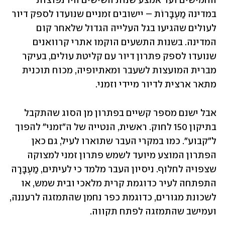
החמישים ועד אמצע שנות השישים היו נפוצות 
במדינה מַעְבָּרוֹת – יישובים זמניים שנועדו לספק דיור 
לעולים שהגיעו בגל העלייה הגדול שלאחר קום 
המדינה. בשנות התשעים הוקמו אתרי קרוואנים 
שנועדו לספק פתרון דיור עם קליטת עולים, בעיקר 
מברית המועצות לשעבר ומאתיופיה, מכוח תוכנית 
מתאר ארצית לדיור מיידי וזמני.
אבל ישנם מספר קשיים בפתרון מן הסוג שהתקבל 
בתיקון 150 לחוק. ראשית, הנטייה של ה"זמני" להפוך 
ל"קבוע". כמו במקרי העבר שתוארו לעיל, גם כאן 
הפתרון המוצע מיועד לשמש פתרון זמני למצוקה 
שצפויה לחלוף. ניסיון העבר מלמד כי לעיתים, מַעְבָּרָה 
התפתחה לעיר כדוגמת קרית מלאכי ובית שמש, או 
לשכונת מגורים, כדוגמת כפר נחמן שהתמזגה לרעננה, 
ועמישב שהתמזגה לפתח תקווה.