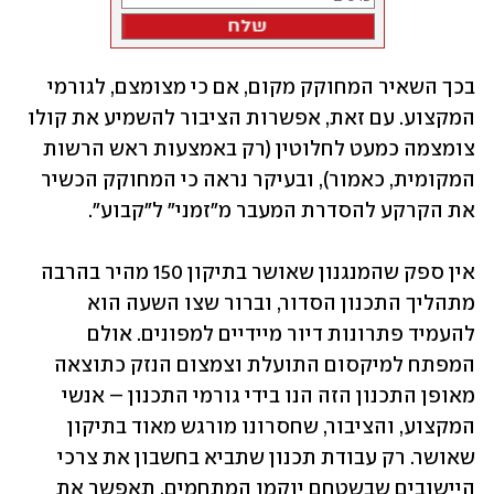
בכך השאיר המחוקק מקום, אם כי מצומצם, לגורמי 
המקצוע. עם זאת, אפשרות הציבור להשמיע את קולו 
צומצמה כמעט לחלוטין (רק באמצעות ראש הרשות 
המקומית, כאמור), ובעיקר נראה כי המחוקק הכשיר 
את הקרקע להסדרת המעבר מ"זמני" ל"קבוע".
אין ספק שהמנגנון שאושר בתיקון 150 מהיר בהרבה 
מתהליך התכנון הסדור, וברור שצו השעה הוא 
להעמיד פתרונות דיור מיידיים למפונים. אולם 
המפתח למיקסום התועלת וצמצום הנזק כתוצאה 
מאופן התכנון הזה הנו בידי גורמי התכנון – אנשי 
המקצוע, והציבור, שחסרונו מורגש מאוד בתיקון 
שאושר. רק עבודת תכנון שתביא בחשבון את צרכי 
היישובים שבשטחם יוקמו המתחמים, תאפשר את 