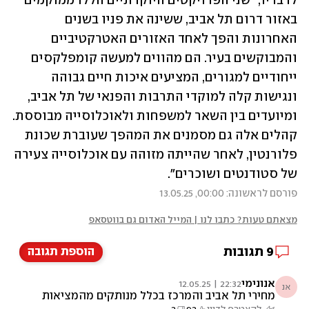
לדבריו, "שני הפרויקטים היוקרתיים הללו ממוקמים 
באזור דרום תל אביב, ששינה את פניו בשנים 
האחרונות והפך לאחד האזורים האטרקטיביים 
והמבוקשים בעיר. הם מהווים למעשה קומפלקסים 
ייחודיים למגורים, המציעים איכות חיים גבוהה 
ונגישות קלה למוקדי התרבות והפנאי של תל אביב, 
ומיועדים בין השאר למשפחות ולאוכלוסייה מבוססת. 
קהלים אלה גם מסמנים את המהפך שעוברת שכונת 
פלורנטין, לאחר שהייתה מזוהה עם אוכלוסייה צעירה 
של סטודנטים ושוכרים".
פורסם לראשונה: 00:00, 13.05.25
מצאתם טעות? כתבו לנו | המייל האדום גם בווטסאפ
9
תגובות
הוספת תגובה
אנונימי
22:32 | 12.05.25
אנ
מחירי תל אביב והמרכז בכלל מנותקים מהמציאות