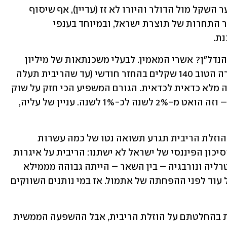
החישוב של ערכן העתידי. לעומת זאת שער השקל מול הדולר והיורו לא זז (עדיין), אף שיסוף 
השקל מתחיל להעיק משמעותית על כושר התחרות של תוצרת ישראל, ובמיוחד בענפי 
ת. 
האם הורדת הריבית תתמרץ חזרה לשוק הנדל״ן? אשרי המאמין. לבעלי משכנתאות של מיליון 
שקלים ל-20 שנים, ההורדה תחסוך במקרה הטוב 140 שקלים בהחזר חודשי (עד שהריבית תעלה 
מחדש…) לא סכום ההופך את קניית הדירה מלא כדאית לכדאית. הגורם המשפיע הכי חזק על שוק 
הדיור בארץ הוא קצב גידול האוכלוסייה – וזה הואט מ-2% לשנה לכ-1% לשנה. עניין של עליה, 
לבעלי פקדונות בנקאיים בריבית משתנה הוזלת הריבית תגרע תשואה נטו של כמה עשרות 
שקלים לחודש, כסף באמת קטן. מקדמי הסיכון הפיננסי של ישראל לא ישתנו: הריבית על איגרות 
החוב של ממשלות ארה״ב, בריטניה, אוסטרליה ונורבגיה – בין השאר – הייתה גבוהה מממילא 
מריבית על אגרות חוב של ממשלת ישראל עוד לפני ההפחתה של אתמול. אז במי נותנים השווקים 
נכון עשו הנגיד וחברי המועצה המוניטרית בהחלטתם על הוזלת הריבית, אבל ההשפעה הממשית 