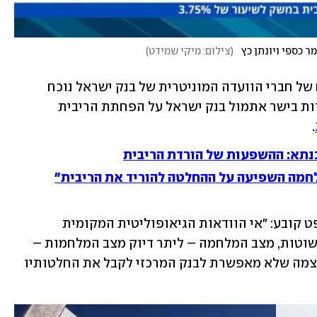
 כספי ויונתן כץ
(
צילום: מיקי שמידט
)
בהודעה תמציתית המשקפת את הלבטים של חברי הוועדה המוניטרית של בנק ישראל נוכח 
נתונים כלכליים סותרים ומגמות לא ברורות בישר אתמול בנק ישראל על הפחתת הריבית 
. 
נתא: ההשפעות של הורדת הריבית
לחמה השפיעה על ההחלטה להוריד את הריבית"
את הודעתו פותח הנגיד פרופ׳ ירון במשפט קובע: ״אי הוודאות הגיאופוליטית המקומית 
והגלובלית עודנה ניכרת״. במילים יותר פשוטות, מצב המלחמה – ליתר דיוק מצב המלחמות – 
מערפל ומטשטש את האופק הכלכלי בעוצמה שלא מאפשרת לבנק המרכזי לקבל את החלטותיו 