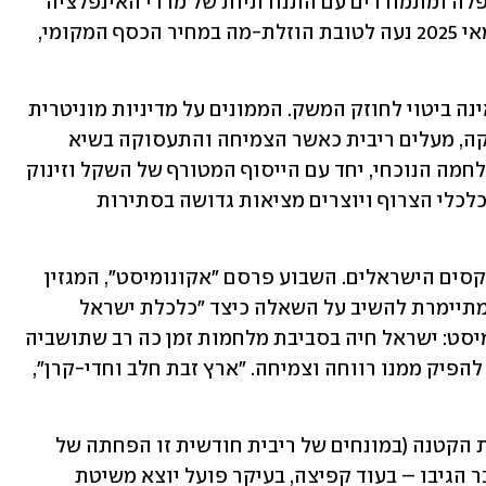
גם חברי הוועדה המוניטרית מגששים באפלה ומתמודדים עם התנודתיות של מדדי האינפלציה 
עד שמגיעים למסקנה לפיה המטוטלת במאי 2025 נעה לטובת הוזלת-מה במחיר הכסף המקומי, 
בניגוד לתחושה העממית, הורדת ריבית אינה ביטוי לחוזק המשק. הממונים על מדיניות מוניטרית 
מורידים ריבית כדי להאיץ צמיחה ותעסוקה, מעלים ריבית כאשר הצמיחה והתעסוקה בשיא 
והאינפלציה מרימה ראש. אלא שמצב המלחמה הנוכחי, יחד עם הייסוף המטורף של השקל וזינוק 
הבורסאי המקומי, משבשים את ההגיון הכלכלי הצרוף ויוצרים מציאות גדושה בסתירות 
לא רק בנק ישראל מחפש תשובות לפרדוקסים הישראלים. השבוע פרסם ״אקונומיסט״, המגזין 
הכלכלי המוביל בעולם, פרשנות קצרה המתיימרת להשיב על השאלה כיצד ״כלכלת ישראל 
פורחת למרות המלחמה״. תשובת אקונומיסט: ישראל חיה בסביבת מלחמות זמן כה רב שתושביה 
למדו לשגשג כלכלית תחת הר הגעש ואף להפיק ממנו רווחה וצמיחה. ״ארץ זבת חלב וחדי-קרן״, 
מה תהיינה ההשלכות של הפחתת הריבית הקטנה (במונחים של ריבית חודשית זו הפחתה של 
0.02%)? שערי המניות יגיבו מיד – הם כבר הגיבו – בעוד קפיצה, בעיקר פועל יוצא משיטת 