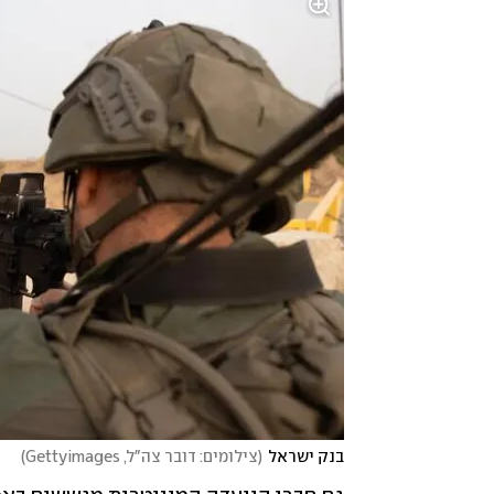
בנק ישראל
(
צילומים: דובר צה"ל, Gettyimages
)