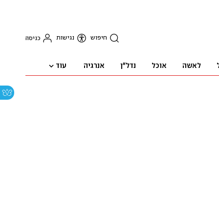
חיפוש
נגישות
כניסה
עוד
לאשה
אוכל
נדל"ן
אנרגיה