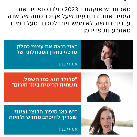
מאז חודש אוקטובר 2023 כולנו סופרים את
הימים אחרת ויודעים שעל אף כניסתה של שנה
עברית חדשה, לא ממש ניתן לסכם. מעל המים.
מאת: עינת פרידמן
“אני רואה את עצמי כחלק
מרכזי בחזון הטכנולוגי של
העתיד”
אסף לבנון
"סלולר הוא כמו חשמל,
תשתית קריטית בימי חירום"
"יש כאן סיפור חלוצי וציוני
שצריך להיכתב מחדש ולהיות
מסופר בגאווה מעל כל במה"
אסף לבנון