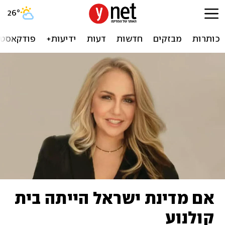
26
°
כותרות
מבזקים
חדשות
דעות
ידיעות+
פודקאסטי
אם מדינת ישראל הייתה בית
קולנוע