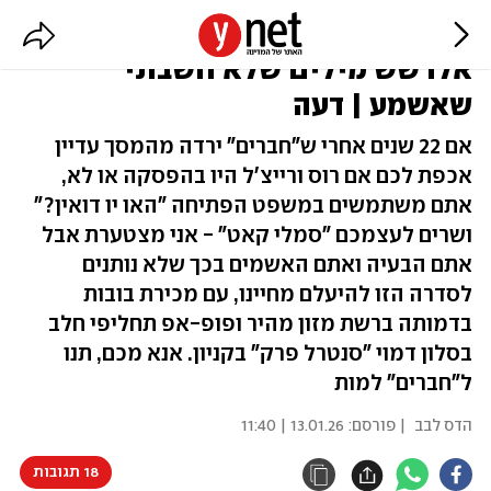
"עוגת בריוש FRIENDS של רמי לוי"
אלו שש מילים שלא חשבתי
שאשמע | דעה
אם 22 שנים אחרי ש"חברים" ירדה מהמסך עדיין
אכפת לכם אם רוס ורייצ'ל היו בהפסקה או לא,
אתם משתמשים במשפט הפתיחה "האו יו דואין?"
ושרים לעצמכם "סמלי קאט" - אני מצטערת אבל
אתם הבעיה ואתם האשמים בכך שלא נותנים
לסדרה הזו להיעלם מחיינו, עם מכירת בובות
בדמותה ברשת מזון מהיר ופופ-אפ תחליפי חלב
בסלון דמוי "סנטרל פרק" בקניון. אנא מכם, תנו
ל"חברים" למות
הדס לבב
| פורסם:
13.01.26 | 11:40
18 תגובות