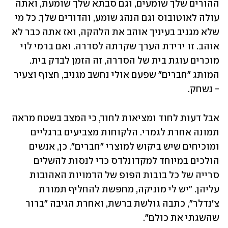
ההורים שלך שומעים, וגם סבתא שלך שומעת, ואתה 
עולה לאוטובוס וגם הנהג שומע, והדודים שלך. כל מי 
שלא מגניב בעיניך אוהב את הלהקה, ואז אתה כבר לא 
אוהב. זו ירידת הערך שקרתה לסדרה. ואם ברמי לוי 
מוכרים עוגת בית של הסדרה, זה הזמן לבדק בית. 
המותג "חברים" שפעם אולי נחשב מגניב, חצוף וצעיר 
- נשחק. 
אבל דעות לחוד ומציאות לחוד, כי המצב בשטח מראה 
תמונה אחרת לגמרי. הלקוחות מצביעים ברגליים 
ומוכיחים שיש ביקוש למוצרי "חברים". כן, אנשים 
הולכים במיוחד למקדונלדס כדי לנסות להשלים 
סרייה של כל בובות הפופ של הדמויות האהובות 
עליהן. "יש לי מוניקה, מחפשת להחליף תמורת 
צ'נדלר", כתבה גולשת ברשת, ואחרת הגיבה "ברור 
שהשגתי את כולם". 