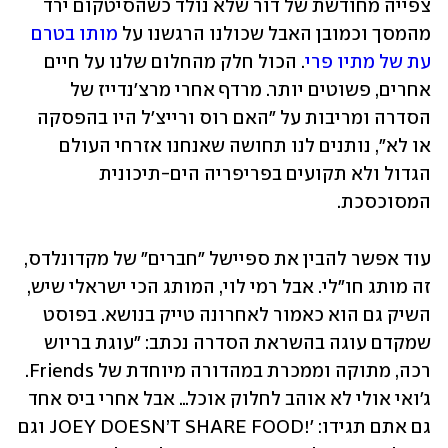
צפייה מחודשת של דור שלא נולד כשהסיטקום ירד 
מהמסך וכמובן האבל שכולנו הרגשנו על 
מותו בטרם 
עת של מתיו פרי
. הכול חלק מהחלום שלנו על חיים 
אחרים, פשוטים יותר. מרדף אחרי מרצ'נדייז של 
הסדרה ומריבות על "האם רוס ורייצ'ל היו בהפסקה 
או לא", נותנים לנו תחושה שאנחנו אזרחי העולם 
הגדול ולא תקועים בפריפריה הים-תיכונית 
המסוכסכת. 
עוד אפשר להבין את ספיישל "חברים" של מקדונלדס, 
זה מותג חו"לי. אבל רמי לוי, המותג הכי ישראלי שיש, 
השיק גם הוא כאמור לאחרונה טייק בנושא. בפוסט 
שמקדם עוגה בהשראת הסדרה נכתב: "עוגת בריוש 
רכה, מתוקה וממכרת במהדורה מיוחדת של Friends. 
ג'ואי אולי לא אוהב לחלוק אוכל… אבל אחרי ביס אחד 
גם אתם תגידו: '!JOEY DOESN’T SHARE FOOD וגם 