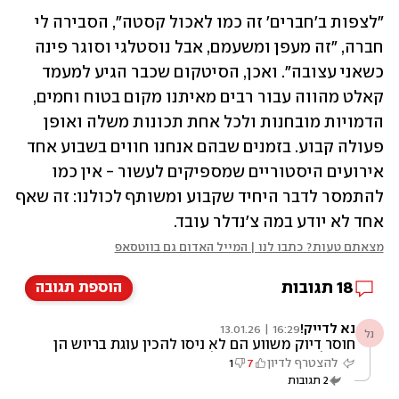
"לצפות ב'חברים' זה כמו לאכול קסטה", הסבירה לי 
חברה, "זה מעפן ומשעמם, אבל נוסטלגי וסוגר פינה 
כשאני עצובה". ואכן, הסיטקום שכבר הגיע למעמד 
קאלט מהווה עבור רבים מאיתנו מקום בטוח וחמים, 
הדמויות מובחנות ולכל אחת תכונות משלה ואופן 
פעולה קבוע. בזמנים שבהם אנחנו חווים בשבוע אחד 
אירועים היסטוריים שמספיקים לעשור - אין כמו 
להתמסר לדבר היחיד שקבוע ומשותף לכולנו: זה שאף 
אחד לא יודע במה צ'נדלר עובד.
מצאתם טעות? כתבו לנו | המייל האדום גם בווטסאפ
18
תגובות
הוספת תגובה
נא לדייק!
16:29 | 13.01.26
נל
חוסר דיוק משווע הם לא ניסו להכין עוגת בריוש הן
ניסו להכין עוגיות שוקולד צ'יפס...מה זה החובבנות
להצטרף לדיון
7
1
הזאת???
2
תגובות