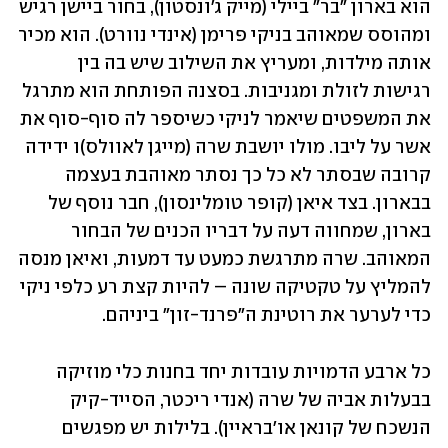
הוא בארון "בר" ביילי (מייק ג'ונסטון), בחור ביישן רגיש 
ומהוסס שמאוהב בניקי פרימן (אינדי נוורט). הוא מכיר 
אותה מילדות, ומעריץ את השילוב שיש בה בין 
רגישות לזולת ומגניבות. בסצנה הפותחת הוא מתרגל 
את המשפטים שיאמר לניקי כשיספר לה סוף-סוף את 
אשר על ליבו. מולו יושבת שרה (מייגן לאוולס)ו ידידה 
קרובה שבסתר לא כל כך נסתר מאוהבת בעצמה 
בבארון. בצד איאן (קופר טומלינסון), חבר נוסף של 
בארון, שמחווה דעה על דבריו הכנים של הבחור 
המאוהב. שרה מתרגשת כמעט עד דמעות, ואיאן מנסה 
להמליץ על טקטיקה שונה – להיות קצת רע כלפי ניקי 
כדי לערער את רוטינת ה"פרנד-זון" ביניהם.  
כל ארבע הדמויות עובדות יחד בחנות כלי מוזיקה 
בבעלות אביה של שרה (אנדי ריכטר, הסייד-קיק 
הנשכח של קונאן או'בראיין). בלילות יש מפגשים 