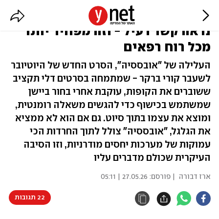
הסרט הזה מראה לדור ה-Z איך
נראה קשר רעיל - וזה מפחיד יותר
מכל רוח רפאים
העלילה של "אובססיה", הסרט החדש של היוטיובר
לשעבר קורי ברקר - שמתמחה בסרטים דלי תקציב
ששוברים את הקופות, עוקבת אחרי בחור ביישן
שמשתמש בכישוף כדי להגשים משאלה רומנטית,
ומוצא את עצמו בתוך סיוט. גם אם הוא לא ממציא
את הגלגל, "אובססיה" צולל לתוך החרדות הכי
עמוקות של מערכות יחסים מודרניות, וזו הסיבה
העיקרית שכולם מדברים עליו
ארז דבורה
| פורסם:
27.05.26 | 05:11
22 תגובות