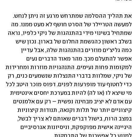
את תהליך ההסלמה שמתרחש מרגע זה ניתן לנחש. 
למעשה הטריילר של הסרט חושף לא מעט ממנו. מה 
שמתחיל בשינוי מידי בהתנהגות של ניקי כלפיו, נראה 
בשלב ראשון כהגשמת החלום של בארון. נכון שיש 
כמה גליצ'ים מוזרים בהתנהגות שלה, אבל עדיין 
אפשר להתעלם מכך. מהר מאוד הדברים נעים 
למקומות פחות נעימים. התנהגויות מוזרות ומחרידות 
של ניקי, שמלוות בדברי התנצלות שנשמעים כנים, רק 
כדי לחטוף עוד מופרעות לפנים. דפוס מוכר היטב לכל 
מי שיצא לו (או לה) להיות במערכת יחסים אינטימית 
עם אדם לא יציב מבחינה נפשית – רק עם אלמנטים 
קיצוניים יותר של תלות וקנאה, תנודות קיצוניות 
במצב הרוח, בישול דברים שאותם לא צריך לבשל, 
היגיינה אישית מפוקפקת, וניסיונות אגרסיביים 
למנוע כל אפשרות של התרחקות.  