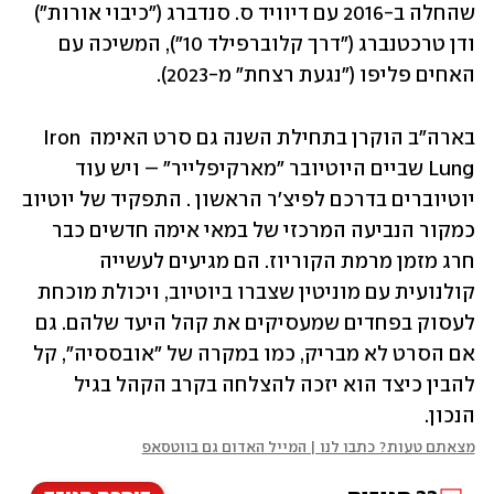
שהחלה ב-2016 עם דיוויד ס. סנדברג ("כיבוי אורות") 
ודן טרכטנברג ("דרך קלוברפילד 10"), המשיכה עם 
האחים פליפו ("נגעת רצחת" מ-2023). 
בארה"ב הוקרן בתחילת השנה גם סרט האימה Iron 
Lung שביים היוטיובר "מארקיפלייר" – ויש עוד 
יוטיוברים בדרכם לפיצ'ר הראשון . התפקיד של יוטיוב 
כמקור הנביעה המרכזי של במאי אימה חדשים כבר 
חרג מזמן מרמת הקוריוז. הם מגיעים לעשייה 
קולנועית עם מוניטין שצברו ביוטיוב, ויכולת מוכחת 
לעסוק בפחדים שמעסיקים את קהל היעד שלהם. גם 
אם הסרט לא מבריק, כמו במקרה של "אובססיה", קל 
להבין כיצד הוא יזכה להצלחה בקרב הקהל בגיל 
הנכון.  
מצאתם טעות? כתבו לנו | המייל האדום גם בווטסאפ