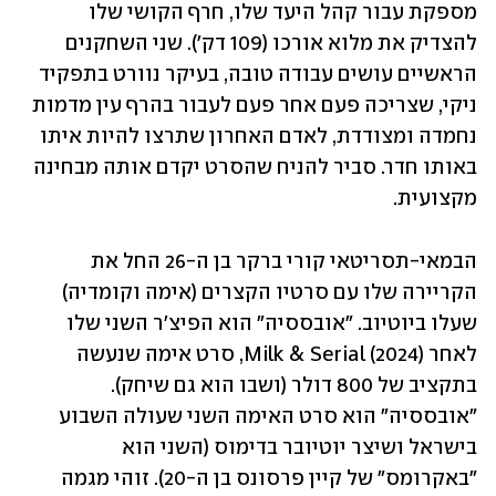
מספקת עבור קהל היעד שלו, חרף הקושי שלו 
להצדיק את מלוא אורכו (109 דק'). שני השחקנים 
הראשיים עושים עבודה טובה, בעיקר נוורט בתפקיד 
ניקי, שצריכה פעם אחר פעם לעבור בהרף עין מדמות 
נחמדה ומצודדת, לאדם האחרון שתרצו להיות איתו 
באותו חדר. סביר להניח שהסרט יקדם אותה מבחינה 
מקצועית. 
הבמאי-תסריטאי קורי ברקר בן ה-26 החל את 
הקריירה שלו עם סרטיו הקצרים (אימה וקומדיה) 
שעלו ביוטיוב. "אובססיה" הוא הפיצ'ר השני שלו 
לאחר Milk & Serial (2024), סרט אימה שנעשה 
בתקציב של 800 דולר (ושבו הוא גם שיחק). 
"אובססיה" הוא סרט האימה השני שעולה השבוע 
בישראל ושיצר יוטיובר בדימוס (השני הוא 
"באקרומס" של קיין פרסונס בן ה-20). זוהי מגמה 