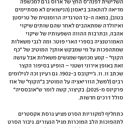
השלישית לפנה"ס החץ של ארוס גרם למכשפה 
מדיאה להתאהב ביאסון (הנישואים לא מסתיימים 
בטוב), במאה ה-12 הטרגדיה הרומנטית של טריסטן 
ואיזולדה שמתאהבים לאחר שהם שותים שיקוי 
אהבה, ובתרבות ההווה השפעותיו של שיקוי 
האמורטנציה בספרי הארי פוטר. ומה לגבי משאלות 
שמתהפכות על מי שמבקש אותן? המוטיב של "כף 
הקוף" - קמע מכושף שמגשים משאלות אבל עושה 
זאת באופן אירוני ושטני – הופיע בסיפור הקצר 
שכתב וו. וו. ג'ייקובס ב-1902. גם רעיון זכה לגילומים 
רבים (למשל, הווריאציה על המוטיב ב"הקוף" של אוז 
פרקינס מ-2025). בקיצור, קשה לומר ש"אובססיה" 
סולל דרכים חדשות.  
כתחליף למקוריות הסרט מציע גרסת אקסטרים 
לתהפוכות הלב המוכרות מגיל הנעורים. גיבור הסרט 