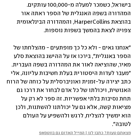
בישראל, כשמכר למעלה מ-100,000 עותקים. 
המהדורה בשפה האנגלית של הספר ראתה אור 
בהוצאת HarperCollins, והמהדורה הבינלאומית 
צפויה לצאת בהמשך בשפות נוספות.
"אנחנו גאים - ולא כל כך מופתעים - מהצלחתו של 
הספר באנגלית", בירכו אז על ההישג בהוצאת סלע 
מאיר, שהוציאה לאור את המהדורה בשפה העברית. 
"מעבר לעדות היסטורית בעלת חשיבות עליונה, אלי 
כתב יצירה על-זמנית ואוניברסלית על כוחה של הרוח 
האנושית, ויכולתו של כל אדם לבחור את דרכו גם 
תחת נסיבות בלתי אפשריות. זה ספר לא רק על 
מציאות קשה, אלא גם על יכולתנו להשתנות, ולכן 
הוא ימשיך להצליח, לרגש ולהשפיע על העולם 
לטובה".
מצאתם טעות? כתבו לנו | המייל האדום גם בווטסאפ