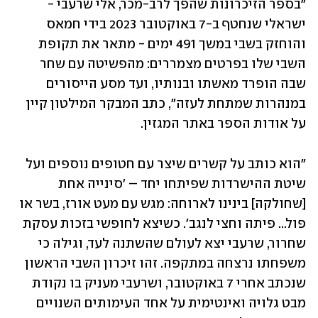
"בספר הזיכרונות שהפך לרב-מכר, אלי שרעבי - 
ישראלי שנחטף ב-7 באוקטובר 2023 בידי חמאס 
והוחזק בשבי במשך 491 ימים - מתאר את תקופת 
השבי שלו בפרטים מצמררים: מהפשיטה עם שחר 
שבה הופרד מאשתו ובנותיו, ועד מסע הייסורים 
במנהרות שמתחת לעזה", כתב המבקר המילטון קיין 
על אודות הספר באתר המגזין. 
"הוא כותב על קשרים שיצר עם חטופים נוספים ועל 
שיטת ההישרדות שפיתחו יחד – 'סינייה אחת 
[שחולקה] בינינו לארוחה: מגש עם מעט אורז, בשר או 
פול... פיתה וחצי לנגב'. כשיצא לחופשי בזכות עסקת 
שחרור, שרעבי יצא לעולם שהשתנה לעד, וגילה כי 
משפחתו נרצחה במתקפה. זהו זיכרון השבי הראשון 
שנכתב אחרי 7 באוקטובר, ושרעבי מעניק בו נקודת 
מבט גלויה ואינטימית על אחד העימותים השנויים 