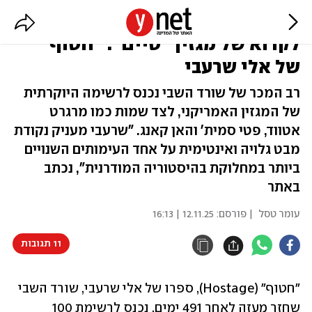
ברשימת 100 הספרים שחייבים
לקרוא של מגזין "טיים": "חטוף"
של אלי שרעבי
רב המכר של שורד השבי נכנס לרשימה היוקרתית
של המגזין האמריקני, לצד שמות כמו מרגרט
אטווד, פטי סמית' והאן קאנג. "שרעבי מעניק נקודת
מבט גלויה ואינטימית על אחד העימותים השנויים
ביותר במחלוקת בהיסטוריה המודרנית", נכתב
באתר
עומר טסל
| פורסם:
12.11.25 | 16:13
11 תגובות
"חטוף" (Hostage), ספרו של אלי שרעבי, שורד השבי 
שחזר מעזה לאחר 491 ימים, נכנס לרשימת 100 