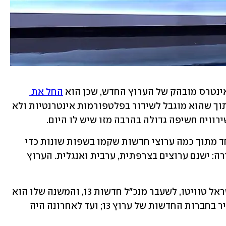
ינטרס מובהק של הערוץ החדש, שכן הוא 
החל את 
, תוך שהוא מוגבל לשידור בפלטפורמות אינטרנטיות ולא 
שירוויח חשיפה גדולה בהרבה מזו שיש לו היום.
ערוץ החדשות i24News בעברית הוא אחד מתוך כמה ערוצי חדשות שקמו בשפות שונות כדי 
להיות התשובה הפרו-ישראלית לאל-ג׳זירה: ישנם ערוצים בצרפתית, ערבית ואנגלית. הערוץ 
העורך הראשי של הערוץ בעברית הוא ישראל טוויטו, לשעבר מנכ"ל חדשות 13, והמשנה שלו הוא 
ברוך שי, שכיהן גם הוא בעבר בתפקיד בכיר בחברות החדשות של ערוץ 13; ועד לאחרונה היה 