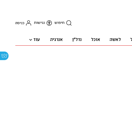
חיפוש
נגישות
כניסה
עוד
לאשה
אוכל
נדל"ן
אנרגיה