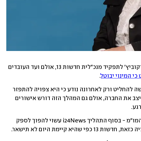
בהנהלה רצו למנות את יוליה שמאלוב ברקוביץ' לתפקיד מנכ"לית חדשות 13, אולם ועד העובדים 
כי המינוי יבוטל
.
מאז הוקמה ועדת איתור, שבינתיים מתקשה להחליט ורק לאחרונה נודע כי היא צפויה להתפזר 
ולהכריז על מינוי ממלא מקום זמני כדי לייצב את החברה, אולם גם המהלך הזה דורש אישורים 
גע.
על פי לפחות גורם אחד שמעורה בפרטי המו"מ - בסוף התהליך i24News עשוי להפוך לספק 