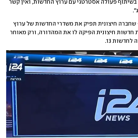
עם זאת, גורם אחר אמר כי מדובר אך ורק בשיתוף פעולה אסטרטגי עם ערוץ החדשות, ואין קשר 
יש לציין כי אין מדובר בתקדים היסטורי - שחברה חיצונית תפיק את משדרי החדשות של ערוץ 
טלוויזיה: בראשית ימיו של ערוץ 10, חברת חדשות חיצונית הפיקה לו את המהדורה, ורק מאוחר 