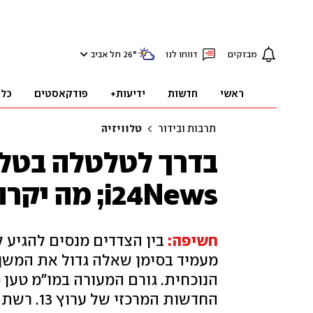
מבזקים
דווחו לנו
°
26
תל אביב
ראשי
חדשות
ידיעות+
פודקאסטים
כלכ
תרבות ובידור
טלוויזיה
בדרך לטלטלה בטלו
i24News; מה יקרה עם חדשות 13?
חשיפה:
בין הצדדים מנסים להגיע ל