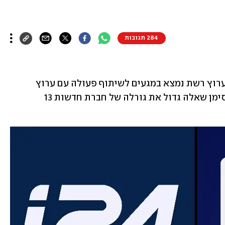
284 תגובות
בדרך לרעידת אדמה בטלוויזיה: ערוץ רשת נמצא במגעים לשיתוף פעולה עם ערוץ 
החדשות החדש i24News, מה שמעלה בסימן שאלה גדול את גורלה של חברת חדשות 13 