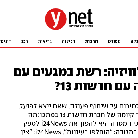
לה
ספורט
תרבות
רכילות
בריאות
רכב
דיגיטל
ויזיה: רשת במגעים עם
סיכום על שיתוף פעולה, שאם ייצא לפועל,
מעמיד בסימן שאלה גדול את המשך קיומה של חברת חדשות 13 במתכונתה
הנוכחית. גורם המעורה במו"מ טען כי המטרה היא להפוך את i24News לספק
החדשות המרכזי של ערוץ 13. רשת בתגובה: "הוחלפו רעיונות", i24News: "אין