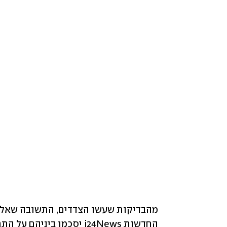
החדשות i24News יסכמו ביניהם על התחלת עבודה המשותפת - הם יוכלו לעשות זאת.