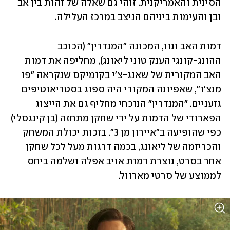
הסינית והאמריקנית. זוהי גם שאלה של זהות בין אב 
ובן והעימות ביניהם הניצב במרכז העלילה. 
דמות האב ונוו, המכונה "המנדרין" (הכוכב 
ההונג-קונגי הענק טוני ליאונג), מחליפה את דמות 
האב המקורית של שאנג-צ'י בקומיקס שנקראה "פו 
מנצ'ו", שאפיונה המקורי היה ספוג בסטריאוטיפים 
גזעניים. "המנדרין" הנוכחי מחליף גם את הייצוג 
הפארודי של הדמות על ידי שחקן מתחזה (בן קינגסלי) 
כפי שהופיעה ב"איירון מן 3". בזכות יכולת המשחק 
והכריזמה של ליאונג, בכמה דרגות מעל לכל שחקן 
אחר בסרט, נוצרת דמות אויב אפלה ושלמה ביחס 
לממוצע של סרטי מארוול.  