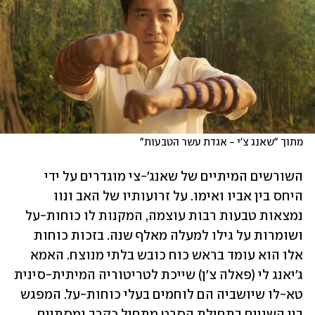
מתוך "שאנג צ'י - אגדת עשר הטבעות"
השורשים המיתיים של שאנג'-צי מוגדרים על ידי 
היחס בין אביו ואימו. על זרועותיו של האב ונוו 
נמצאות טבעות רבות עוצמה, המקנות לו כוחות-על 
ושומרות על גילו למעלה מאלף שנה. בזכות כוחות 
אלו הוא עומד בראש כוח כובש בלתי מנוצח. האמא 
ג'יאנג לי (פאלה צ'ן) שייכת לטריטוריה המיתית-סינית 
טא-לו שיושביה הם לוחמים בעלי כוחות-על. המפגש 
בין השניים בתחילת הסרט מתחיל כקרב ומסתיים 