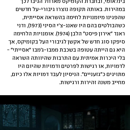
בינלאומי, ובחברת הקומיקס מארוול הגיבו לכך 
במהירות. באותה תקופה נוצרו גיבורי-על חדשים 
שהפגינו מיומנויות לחימה בהשראה אסייתית, 
כשהבולטים בהם היו שאנג-צ'י הסיני (1973), ודני 
ראנד "אירון פיסט" הלבן (1974). אומנויות הלחימה 
סיפקו סוג חדש של אקשן לגיבורי העל בקומיקס, אך 
היא גם הייתה עטופה בשכבת ממבו-ג'מבו "אסייתי" - 
בלי היכרות אמיתית עם התרבות שהיוותה השראה 
לדמויות, או רגישות לפרטים ודמויות שהיום היו 
מתויגים כ"גזעניים". הניסיון לעבד דמויות אלו כיום, 
מחייב משנה זהירות ורגישות.