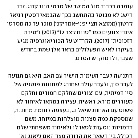
עומדת בכבוד מול המיטב של סרטי הונג קונג. זהו 
הישג לא מבוטל בהתחשב בכך שהבמאי דסטין דניאל 
קרטון (ממוצא חצי יפני-אמריקני) מוכר עד כה מסרטי 
אינדי צנועים כמו "טווח קצר 12" (2013) ו"טירת 
הזכוכית" (2017). הקרדיט על הכוריאוגרפיה מגיע 
בעיקרו לאיש הפעלולים בראד אלן שמת בחודש 
שעבר, ולו מוקדש הסרט.       
התנועה לעבר העימות הישיר עם האב, היא גם תנועה 
לעבר סין, ולעבר עולם שחורג למחוזות פנטזיה של 
סין המיתית, עם יצורים שחלקם חמודים וחלקם 
מעוררים מורא. ראשית, עצירה במקאו לאיחוד לא 
פשוט עם האחות שיאלינג, בעצמה לוחמת מחוננת, 
שמספקת כמה סצנות מוצלחות במיוחד. משם 
הדמויות נוסעות לטאו לו ולאיחוד משפחתי שלם 
הכולל, בין השאר, את הדודה מצד האם ג'יאנג נאן 