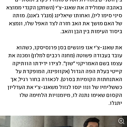
באהבה שמולידה את שאנג-צ'י (השחקן הקנדי ממוצא 
סיני סימו ליו), ואחותו שיאלינג (מנג'ר ג'אנג). מותה 
של האם מושך את האב חזרה לצד האפל שלו, ונמצא 
ביסוד העימות בין הבן והאב.  
את שאנג-צ'י אנו פוגשים בסן פרנסיסקו, כשהוא 
עובד בעבודה פשוטה (מחנה רכבים למלון) ומכנה את 
עצמו בשם האמריקני "שון". לצידו ידידתו הוותיקה 
קייטי בעלת הפה הגדול (אקוופינה, המופקדת על 
האתנחתות הקומיות בסרט). לכאורה בחור רגיל, אך 
כששליחיו של ונוו ינסו לגזול משאנג-צ'י את העדליון 
הקסום שאימו נתנה לו, מיומנויות הלחימה שלו 
יתגלו. 