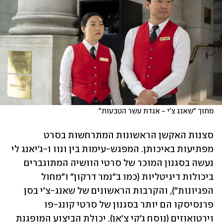
מתוך "שאנג צ'י - אגדת עשר הטבעות"
סצנות האקשן הראשונות המתרחשות בסרט 
מפתיעות באיכותן. המפגש-עימות בין ונוו ו-ג'יאנג לי 
נעשה בסגנון המוכר של סרטי הוושיה המתוגברים 
ביכולות דיגיטליות (כמו ב"נמר דרקון" ו"מחול 
הפגיונות"), והקרבות הראשונים של שאנג-צ'י בסן 
פרנסיסקו הם יותר בסגנון של סרטי קונג-פו 
וירטואוזים (נוסח ג'קי צ'אן). יכולת הביצוע המופגנת 