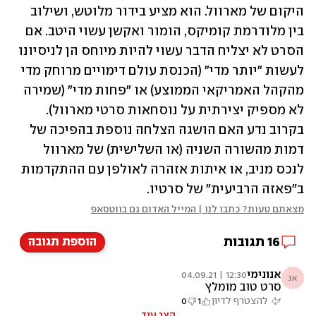
היקום של מארוול. הוא מציע בידור מלוטש, ושילוב 
בין מלודרמת קומיקס, הומור ואקשן עשוי היטב. אם 
הסרט לא יצליח הדבר עשוי להיות מיוחס הן לניסיונו 
לעשות "יותר מדי" (הכנסת עולם דימויים מרוחק מדי 
מהקהל האמריקאי הממוצע) או "פחות מדי" (שמירה 
לא מספיק יצירתית על נוסחאות סרטי מארוול). 
בקרוב נדע האם הושגה הצלחה נוספת בהפיכה של 
דמות מהשורה השניה (או השלישית) של מארוול 
לנכס מניב, או איתות אזהרה לאולפן עם ההתקדמות 
ב"פאזה הרביעית" של סרטיו. 
מצאתם טעות? כתבו לנו | המייל האדום גם בווטסאפ
16
תגובות
הוספת תגובה
אנונימי
12:30 | 04.09.21
אנ
סרט טוב מומלץ
להצטרף לדיון
1
0
הצג עוד