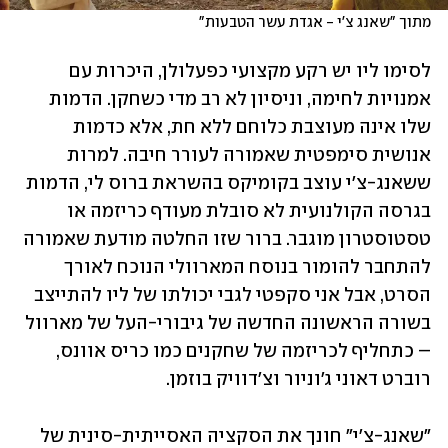
מתוך "שאנג צ'י - אגדת עשר הטבעות"
לסימו ליו יש רקע מקצועי כפעלולן, היכרות עם 
אמנויות לחימה, וניסיון לא רב מדי כשחקן. הדמות 
שלו אינה מעוצבת כלוחם ללא חת, אלא כדמות 
אנושית סימפטית שאמורה לעורר חיבה. למרות 
ששאנג-צ'י עוצב בקומיקס בהשראת ברוס לי, הדמות 
בגרסה הקולנועית לא סובלת מעודף כריזמה או 
טסטוסטרון מוגבר. ברור שזו החלטה מודעת שאמורה 
להתחבר להומור בנוסח המארוולי הנוכח לאורך 
הסרט, אבל אני סקפטי לגבי יכולתו של ליו להתייצב 
בשורה הראשונה החדשה של גיבורי-העל של מארוול 
– כתחליף לכריזמה של שחקנים כמו כריס אוונס, 
רוברט דאוני ג'וניור וצ'דוויק בוזמן.
"שאנג-צ'י" חונך את הסקציה האסייתית-סינית של 