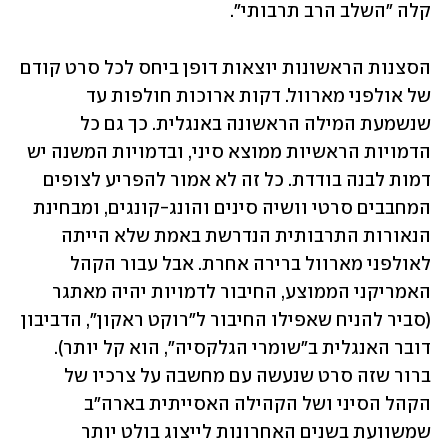
קלה "השלב הרב תרבותי". 
הסצנות הראשונות יוצאות דופן ביחס לכל סרט קודם 
של אולפני מארוול. דקות ארוכות חולפות עד 
שנשמעת המילה הראשונה באנגלית. כך גם כל 
הדמויות הראשיות ממוצא סיני, ובדמויות המשנה יש 
דמות לבנה בודדת. כל זה לא אמור להפריע לצופים 
המחבבים סרטי וושיה סינים והונג-קונגים, ומבחינת 
הנאורות התרבותית הנדרשת באמת שלא הייתה 
לאולפני מארוול ברירה אחרת. אבל עבור הקהל 
האמריקני הממוצע, החיבור לדמויות יהיה מאתגר 
(סביר להניח שאפילו החיבור ל"רוקט ראקון", הדביבון 
דובר האנגלית ב"שומרי הגלקסיה", הוא קל יותר). 
ברור שזה סרט שנעשה עם מחשבה על צרכיו של 
הקהל הסיני ושל הקהילה האסייתית בארה"ב 
שמשוועת בשנים האחרונות לייצוג בולט יותר 