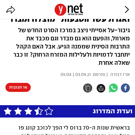
הקסם של מארוול לא פג: "שאנג צ'י
ואגדת עשר הטבעות" מוצלח ומבדר
גיבור-על אסייתי ניצב במרכז הסרט החדש של
מארוול, והפעם הוא גם מבדר וגם מכבד את
התרבות הסינית שממנה הגיע. אבל האם הקהל
יתחבר לדמויות ולעלילות המזרח הרחוק? זו כבר
שאלה אחרת
ארז דבורה
| פורסם:
03.09.21 | 05:04
16 תגובות
בראשית שנות ה-70 ברוס לי הפך לכוכב קונג פו 