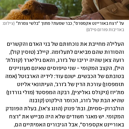
על "רצח באוריינט אקספרס", כבר שמעת? מתוך "בלשי צמרת"
(
צילום: 
באדיבות פורום פילם
)
העלילה מחייבת את נוכחותם של בני האדם והקשרים 
והסודות שהם מביאים לתעלומה. קיילב (טוסין קול), 
רועה צאן שהיה יריבו של ג'ורג, והאם גיליארד (קונלת' 
היל), הקצב המקומי - שני טיפוסים שאינם מעוניינים 
בטובתם של הכבשים. ישנם עוד: לידיה הארבוטל (אמה 
תומפסון) עורכת הדין של ג'ורג', העיתונאי אליוט 
מת'יוז (ניקולס גאליצין), רבקה המפסטד (מולי גורדון) 
שהיא הבת של ג'ורג, הכומר הילקוט (קובנה 
הולברוק-סמית), ובת' פנוק (הונג צ'או), בעלת הפונדק 
המקומי. יש מאגר חשודים שלא היה מבייש את "רצח 
באוריינט אקספרס", אבל הגיבורים האמיתיים הם, 