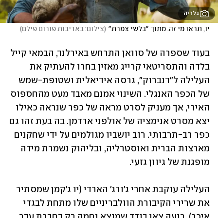
גלריה
יו, תראו מי זה. מתוך "בלשי צמרת"
(
צילום: באדיבות פורום פילם
)
בעוד שספרה של סוואן התרחש באירלנד, הבמאי קייל 
בלדה והתסריטאי קרייג מאזין בחרו להעתיק את 
העלילה ל"דנברוק", גרסה אידיאלית ושטופת-שמש 
של הכפר האנגלי. השינוי אמנם מאבד מעט מהחספוס 
האירי, אך מעניק לסרט מראה של כפר שנראה כאילו 
יצא מסרט אנימציה של אולפני ארדמן. בה בעת זהו גם 
כפר רב-תרבותי. רוב יושביו מגולמים על ידי שחקנים 
מארצות הברית ואוסטרליה, ובליהוק נשמרת מידה 
מופגנת של גיוון גזעי.  
העלילה עוקבת אחרי ג'ורג' הארדי (יו ג'קמן שמסתיר 
את שרירי הקיבורת הוולבריניים שלו מתחת לבגדי 
איכר), רועה צאן בודד שמוצא נחמה רק בחברת עדר 