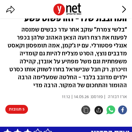
הסרט הזה הגיע לישראל רק בגרסה
המדובבת שלו - וזה פשוט פשע
"בלשי צמרת" עוקב אחר עדר כבשים שמנסה
לפענח את רצח רועה הצאן האהוב שלהן בכפר
אנגלי פסטורלי. עם יו ג'קמן, אמה תומפסון וקאסט
מדבבים נוצץ, הסרט מצליח להיות גם קומדיה
משפחתית וגם משל מפתיע על אובדן, קהילה
וזיכרון. רק חבל שבישראל בחרו לשווק אותו כסרט
ילדים מדובב בלבד - החלטה שמעלימה הרבה
ההומור והתחכום של המקור. הרבה מדי
ארז דבורה
| פורסם:
14.05.26 | 11:12
5 תגובות