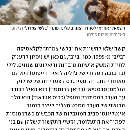
השמאלי אחראי לסוודר האהוב עלינו. מתוך "בלשי צמרת"
(
צילום: 
באדיבות פורום פילם
)
קשה שלא להשוות את "בלשי צמרת" לקלאסיקה 
"בייב" מ-1995. כמו "בייב", גם כאן יש ניסיון להעניק 
לחיות המשק אישיות מובחנת ודיאלוגים שנונים. לילי 
(בדיבובה המקורי של ג'וליה לואי-דרייפוס) היא המוח 
מאחורי החבורה, מעין גרסה צמרירית של שרלוק 
הולמס; סבסטיאן (בריאן קרנסטון) הוא האיל הבודד 
עם העבר המסתורי; ומופל (כריס או'דאוד) הוא הלב 
הרגשני של העדר. הסרט מצליח לייצר הומור 
אינטליגנטי סביב המוגבלות של הכבשים כשהן מנסות 
לפתור את התעלומה, וקשיי התקשורת שלהן עם בני 