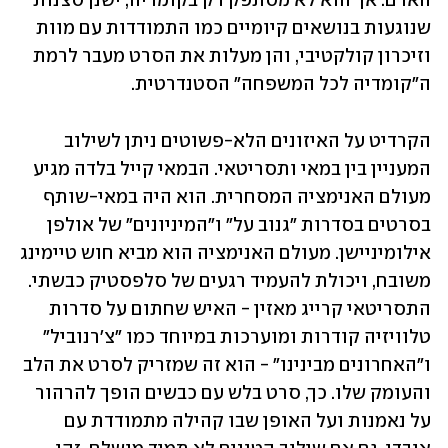
האדם. אך הוא לא מסתפק רק בקומדיה, ישנן סצנות 
שנוגעות בנושאים קיומיים כמו התמודדות עם מוות 
וזיכרון קולקטיבי, והן מעלות את הסרט מעבר לרמת 
ה"קומדיה לכל המשפחה" הסטנדרטית.
הקרדיט על האיזונים הלא-פשוטים ניתן לשילוב 
המעניין בין במאי ותסריטאי. הבמאי קייל בלדה מגיע 
מעולם האנימציה המסחרית. הוא היה במאי-שותף 
בסרטים בסדרות "גנוב על" ו"המיניונים" של אולפן 
אילומיניישן. מעולם האנימציה הוא מביא חוש טיימינג 
משובח, ויכולת להעמיד רגעים של סלפסטיק כבשתי. 
התסריטאי קרייג מאזין - האיש שחתום על סדרות 
טלוויזיה קודרות ומוערכות במיוחד כמו "צ'רנוביל" 
ו"האחרונים מבינינו" - הוא זה שמזריק לסרט את הלב 
והעומק שלו. כך, סרט בלש עם כבשים הופך להרהור 
על נאמנות ועל האופן שבו קהילה מתמודדת עם 