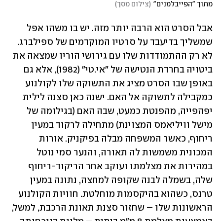
מתוך "הפייבלמנים"
(
צילום מסך
)
אבל הסרט הוא הרבה יותר מזה. יש בו משהו אפל 
שמשליך בדיעבד על סרטיו המוקדמים של ספילברג. 
לא רק ההתמודדות שלו עם גירושי הוריו שמצאה את 
ביטויה בחרדת הנטישה של "אי.טי" (1982), אלא גם 
באופן שבו הסרט מציג את התשוקה שלו לקולנוע 
כמקבילה לתשוקה אל האם. ישנה כאן סצנה לילית 
יפהפייה, מהפנטת כמעט, שבה האם (בגילומה של 
מישל וויליאמס המצוינת) מתחילה לרקוד במעין 
ריחוף, כאשר המשפחה מבלה בפיקניק. אורות 
המכונית משמשות לה תאורה, והנער סמי נוטל 
במהירות את מצלמתו ועוקב אחר הריקוד-ריחוף 
שלה, בשמלה לבנה שקופה למחצה, נתונה במעין 
טרנס, כשהוא בהיקסמות מוחלטת. חוויות הקולנוע 
הראשונות שלו – שחזור סצנת תאונת הרכבת, למשל, 