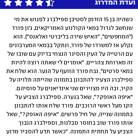
כשהיה בן 15 הזדמן לסטיבן ספילברג לפגוש את מי 
שנחשב לגדול במאי הקולנוע האמריקאים, ג'ון פורד 
("המחפשים", "האיש שירה בליברטי ואלאנס"). הוא 
נקלע אז למשרדו של פורד, ונתקל בבמאי המערבונים 
עם הרטייה על העין והסיגר הנצחי בדיוק עם שובו של 
זה מארוחת צהריים. "אומרים לי שאתה רוצה להיות 
במאי סרטים", נבח פורד הזועף על הנער. הוא שלח את 
ספילברג הצעיר להתבונן בתמונה שהייתה תלויה על 
הקיר, ובה היו מצוירים שני אינדיאנים על סוסיהם. 
"איפה האופק?", שאל בגערה. ספילברג הצביע על 
הקו מעל ראשי הרוכבים. פורד שלח אותו להתבונן 
בתמונה שנייה, של חיל פרשים. "איפה האופק?", שאל 
אותו פורד שוב בחוסר סבלנות, וספילברג הנבוך 
הצביע על תחתית התמונה. "כאשר תדע להסביר מדוע 