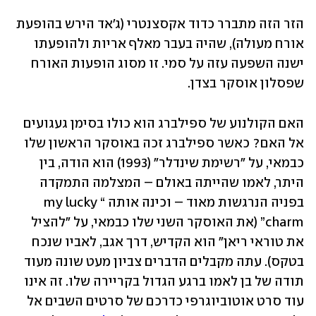
הזר הזה מתברר כדוד אקסצנטרי (ג'אד הירש בהופעת 
אורח מעולה), שהיה בעבר מאלף אריות ולהופעתו 
ישנה השפעה עזה על סמי. זו מסוג הופעות האורח 
שפסלון אוסקר בצדן.
האם הקולנוע של ספילברג הוא כולו בסימן געגועים 
אל האם? כאשר ספילברג זכה באוסקר הראשון שלו 
כבמאי, על "רשימת שינדלר" (1993) הוא הודה, בין 
היתר, לאמו שהייתה באולם – המצלמה התמקדה 
בפניה הנרגשות מאוד – וכינה אותה “my lucky 
charm” (את האוסקר השני שלו כבמאי, על "להציל 
את טוראי ריאן" הוא הקדיש, דרך אגב, לאביו שנכח 
בטקס). עתה מקבלים הדברים צביון מעט שונה מעוד 
תודה של בן לאמו ברגע הגדול בקריירה שלו. זה אינו 
עוד סרט אוטוביוגרפי כדרכם של סרטים השבים אל 