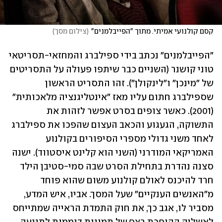
קסם קולנועי אמיתי. מתוך "הפייבלמנים"
(
צילום מסך
)
"הפייבלמנים" נכתב בידי ספילברג והמחזאי-תסריטאי 
טוני קושנר (השניים כבר שיתפו פעולה על התסריטים 
של "מינכן" ו"לינקולן"). זהו התסריט הראשון 
שספילברג חתום עליו מאז "אינטליגנציה מלאכותית" 
(2001). כאשר צופים בסרט אפשר לזהות את 
התשוקה, הגעגוע והכאב העצום שהפכו את ספילברג 
לאחד משני גדולי מספרי הסיפורים בקולנוע 
האמריקאי המודרני (השני הוא קלינט איסטווד). ישנה 
סצנה נהדרת בתחילת הסרט שבה סמי-סטיבן הילד 
חרד להיכנס לאולם קולנוע משום שהוא פוחד 
מ"האנשים הענקיים" שעל המסך. אביו, איש המדע, 
מסביר לו, אגב כך, את חוק התמדת הראייה שמתייחס 