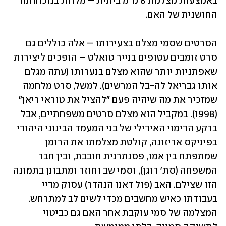
באמצעות מצלמת 8 מ"מ ביתית – מלוות בנוכחותה 
החושנית של האם.
הסרטים שסמי מצלם בצעירותו – אלה כוללים גם 
סרט זומבים עטופים בנייר טואלט – הופכים ליצירות 
שאפתניות יותר שהוא מצלם בנערותו (עתה מגלם 
אותו גבריאל לה-בל המרשים). למשל, סרט מלחמה 
שמזכיר את מה שיהיה פעם "להציל את טוראי ריאן" 
(1998). במקביל הוא מצלם סרטים משפחתיים, אבל 
ברקע הדימוי האידילי של בני המעמד הבינוני היהודי 
בפיניקס אריזונה, קולטת מצלמתו את הרומן 
שמתפתח בין אמו, פסנתרנית חובבת, ובין חבר 
המשפחה (סת' רוגן), וסמי שב וחוזר ומתבונן בתמונה 
הזו שצילם. האב (פול דאנו הנהדר) עסוק מדיי 
בעבודתו כאיש מחשבים מכדי לשים לב למתרחש. 
המצלמה של סמי עוקבת אחר האם גם כביטוי 