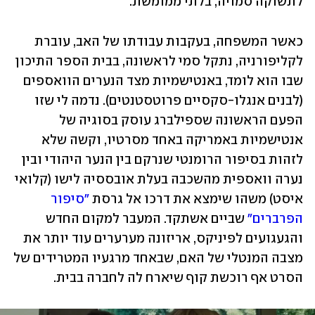
לתשוקה סמויה, בלתי ממומשת.
כאשר המשפחה, בעקבות עבודתו של האב, עוברת 
לקליפורניה, נתקל סמי לראשונה, בבית הספר התיכון 
שבו הוא לומד, באנטישמיות מצד הנערים הוואספים 
(לבנים אנגלו-סקסיים פרוטסטנטים). נדמה לי שזו 
הפעם הראשונה שספילברג עוסק בסוגיה של 
אנטישמיות באמריקה באחד מסרטיו, וקשה שלא 
לזהות בסיפור הרומנטי שנרקם בין הנער היהודי ובין 
נערה וואספית מהשכבה בעלת אובססיה לישו (קלואי 
איסט) משהו שימצא את דרכו אל גרסת 
"סיפור 
הפרברים"
 שביים אשתקד. המעבר למקום החדש 
והגעגועים לפיניקס, אריזונה מערערים עוד יותר את 
מצבה המנטלי של האם, שבאחד מרגעיו המטרידים של 
הסרט אף רוכשת קוף שיארח לה לחברה בבית.