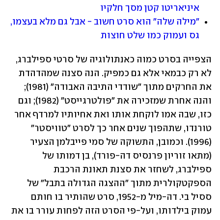
איניאריטו קטן מסך חלקיו
"מילה שלה" הוא סרט חשוב - אבל גם מלא בעצמו, 
גס ועמוק כמו שלט חוצות
הצפייה בסרט כמוה כאנתולוגיה של סרטי ספילברג, 
לא רק כבמאי אלא גם כמפיק. הנה סצנה שמהדהדת 
את החרקים מתוך "שודדי התיבה האבודה" (1981); 
והנה אחרת שמזכירה את "פולטרגייסט" (1982); וגם 
כזו, שבה אמו לוקחת אותו ואת אחיותיו למרדף אחר 
טורנדו, שתהפוך שנים אחר כך לסרט "טוויסטר" 
(1996). וכמובן, התשוקה של סמי פייבלמן הצעיר 
(מתאו זוריון פרנסיס דה-פורד), בן דמותו של 
ספילברג, לשחזר את סצנת תאונת הרכבת 
הספקטקולרית מתוך "ההצגה הגדולה בתבל" של 
ססיל בי. דה-מיל מ-1952, סרט שהותיר בו חותם 
עמוק בילדותו, ועל-פי הסרט הזה לפחות עורר בו את 