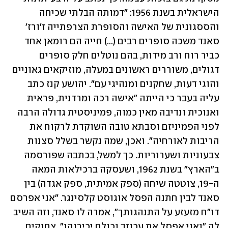
הישראלית בשנת 1956: "דמותה הבלתי שכיחה 
והססגונית של האישה והסופרת הצרפתייה ז'ורז' 
סאנד משכה סופרים רבים (...) חייה הם רומאן אחד 
כביר רוח ורב מידות, בהם נוטלים חלק סופרים 
דגולים, משוררים ראשונים במעלה, מוזיקאים גאוניים 
והוגי דעות, שחקנים ומנהיגי עם". יהושע קנז כתב 
עליה בעבר כי הייתה "אישה רכה ומרדנית, פראית 
ואנוכית ונדיבה מאין כמוה, פמיניסטית גדולה הרבה 
לפני הפמיניזם וסבתא טובה השוקדת לרקוח את 
הריבות לאורחיה‭."‬ ואכן, שמה נקשר בשלל סצנות 
צבעוניות ושערוריות. כך למשל, בכתבה שפורסמה 
ב"הארץ" בשנת 1962, ושעסקה ברכילאות המאה 
ה-19, צוטטה שיחה (ספק אמיתית, ספק אגדה) בין 
סאנד לבין חתנה הפסל אוגוסט קלסינגר. "אני אפרסם 
דו"ח מזעזע על התנהגותך", אמרה לו סאנד, וזה השיב 
לה "ואני אפסל את עכוזך וכולם יכירוהו". צחוקים 