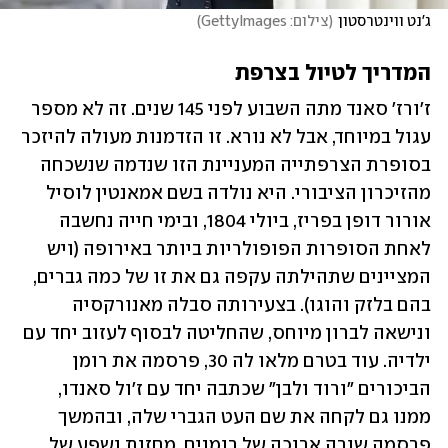
ג'נט ווינטרסטון
(
צילום: GettyImages
)
המדריך לטיול בצרפת
ז'ורז' סאנד מתה השבוע לפני 145 שנים. זה לא מספר 
עגול במיוחד, אבל לא נורא. זו הזדמנות מעולה להיזכר 
בסופרת הצרפתייה המעניינת הזו שנדמה שנשכחה 
מהזיכרון הציבורי. היא נולדה בשם אמאנטין לוסיל 
אורור דופן בפריז, ביולי 1804, ובימי חייה נחשבה 
לאחת הסופרות הפופולריות ביותר באירופה (ויש 
המציינים שתהילתה עקפה גם את זו של כמה גברים, 
בהם בלזק והוגו). בצעירותה סבלה מאנורקסיה 
ונישאה לברון מיוחס, שהחליטה לבסוף לעזוב יחד עם 
ילדיה. עוד בטרם מלאו לה 30, פרסמה את רומן 
הביכורים "ורוד ולבן" שכתבה יחד עם ז'ול סאנדו, 
ממנו גם לקחה את שם העט הגברי שלה, ובהמשך 
פרסמה שורה ארוכה של רומנים, מחזות ושפע של 