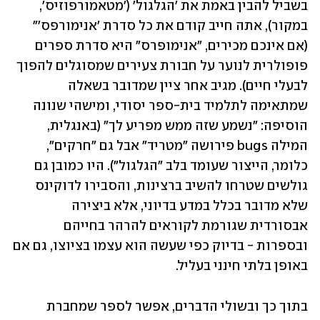
בשביל להבין באמת את 'הגלגול' ('מטאמורפוזיס', 
במקור), אתה חייב קודם את כל סדרת 'אנימורפס'" 
(אם אינכם מכירים, "אנימופרס" היא סדרת ספרים 
פופולרית לנוער על חבורת צעירים שמסוגלים להפוך 
לבעלי חיים). מגיב אחר ציין שמדובר בשאלה 
שמתאימה לתלמיד בית-ספר יסודי, ומישהי שנונה 
הוסיפה: "נשמע שזה ממש מפריע לך" (באנגלית, 
המילה bugs פירושה "מטריד" אבל גם "חרקים", 
כלומר, הייצור שעומד בלב "הגלגול"). היו כמובן גם 
גולשים שטרחו להשיב ברצינות, והסבירו לדוקינס 
שלא מדובר בכלל במדע בדיוני, אלא ביצירה 
אבסורדית שגורמת לקוראים להרהר בחייהם 
ובספרות - בדיוק כפי שעשה הוא עצמו בציוצו, גם אם 
באופן בלתי חינני בעליל.
בתוך כך ובשולי הדברים, אפשר לספר שמחברת 