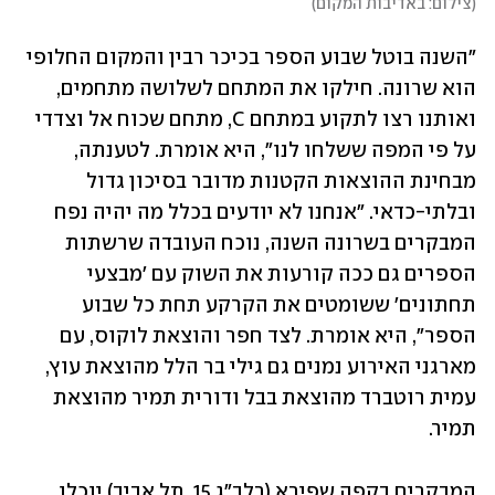
(
צילום: באדיבות המקום
)
"השנה בוטל שבוע הספר בכיכר רבין והמקום החלופי 
הוא שרונה. חילקו את המתחם לשלושה מתחמים, 
ואותנו רצו לתקוע במתחם C, מתחם שכוח אל וצדדי 
על פי המפה ששלחו לנו", היא אומרת. לטענתה, 
מבחינת ההוצאות הקטנות מדובר בסיכון גדול 
ובלתי-כדאי. "אנחנו לא יודעים בכלל מה יהיה נפח 
המבקרים בשרונה השנה, נוכח העובדה שרשתות 
הספרים גם ככה קורעות את השוק עם 'מבצעי 
תחתונים' ששומטים את הקרקע תחת כל שבוע 
הספר", היא אומרת. לצד חפר והוצאת לוקוס, עם 
מארגני האירוע נמנים גם גילי בר הלל מהוצאת עוץ, 
עמית רוטברד מהוצאת בבל ודורית תמיר מהוצאת 
תמיר. 
המבקרים בקפה שפירא (רלב"ג 15, תל אביב) יוכלו 