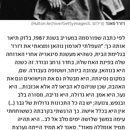
ז'ורז' סאנד
(
צילום: Hulton Archive/GettyimagesIL
)
לפי כתבה שפורסמה במעריב בשנת 1987, בלזק תיאר 
אותה כך: "העפלתי לארמון נוהאן ומצאתי את ז'ורז' 
בגלימת הבית, כשהיא מעשנת סיגאריה אחרי הארוחה 
שלה בפינת האח שלה, בחדר נרחב ובודד. זה כשנה 
היא בנוהאן, עצובה ביותר, ושטופה בעבודה. שם, 
במקום נסיגתה, היא מבטלת גם את הנישואים וגם את 
האהבה, שכן שניהם לא הביאו לה אלא אכזבות... היא 
נער, היא אמן. היא גדולה, היא נדיבה, מסורה בלב 
ובנפש, צנועה; יש בה כל התכונות גדולות של גבר (...) 
אין היא בכלל אישה. כך הרגשתי בקרבתה כששוחחתי 
עימה במשך שלושה ימים מלב אל לב... היא תהיה 
תמיד אומללה מאוד". סאנד לא תמיד הייתה נערצת 