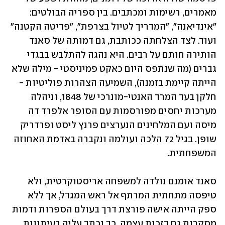
מאמרים, רשימות ומכתבים. בין ספריה הבולטים: 
"אינדיאנה", "המדריך לטיול בצרפת", "פדיטה הקטנה" 
ועוד. לצד הצלחתה ככותבת, גם דמותה של סאנד 
הותירה חותם על רבים. היא נהגה להתלבש בבגדי 
גברים (מה שנתפס היום כאקט פמיניסטי - מילה שלא 
הייתה קיימת בזמנה), השמיעה הצהרות פוליטיות - 
חלקן בעד המרד האנטי-מונרכי של 1848, וניהלה 
מערכות יחסים מפורסמות עם הסופר אלפרד דה 
מיסה ועם המלחינים הנערצים פרנץ ליסט ופרדריק 
שופן. בגיל 72 הלכה ועולמה ונקברה באדמת האחוזה 
המשפחתית. 
סאנד אומנם נולדה למשפחה אריסטוקרטית, ולא 
טיפסה מתחתית המרתף אל ראש המגדל, אך ללא 
ספק הייתה אישה פורצת דרך בעולם הספרות ודמות 
מסקרנת גם בזכות עצמה. כך נכתב עליה בעיתונות 