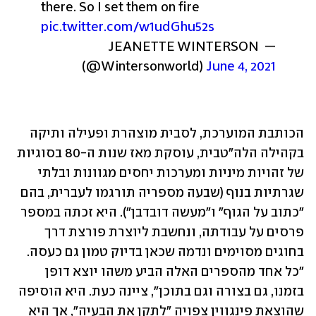
there. So I set them on fire 
pic.twitter.com/w1udGhu52s
— JEANETTE WINTERSON 
(@Wintersonworld) 
June 4, 2021
הכותבת המוערכת, לסבית מוצהרת ופעילה ותיקה 
בקהילה הלה"טבית, עוסקת מאז שנות ה-80 בסוגיות 
של זהויות מיניות ומערכות יחסים מגוונות ובלתי 
שגרתיות בנוף (שבעה מספריה תורגמו לעברית, בהם 
"כתוב על הגוף" ו"מעשה דובדבן"). היא זכתה במספר 
פרסים על עבודתה, ונחשבת ליוצרת פורצת דרך 
בחוגים מסוימים ונדמה שכאן בדיוק טמון גם כעסה. 
"כל אחד מהספרים האלה הביע משהו יוצא דופן 
בזמנו, גם בצורה וגם בתוכן", ציינה כעת. היא הוסיפה 
שהוצאת פינגווין צפויה "לתקן את הבעיה", אך היא 