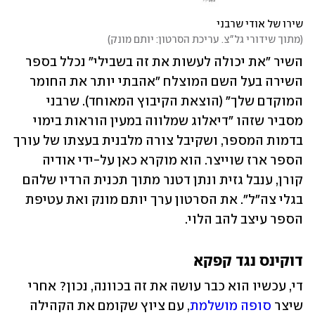
שירו של אודי שרבני
(
מתוך שידורי גל"צ. עריכת הסרטון: יותם מונק
)
השיר "את יכולה לעשות את זה בשבילי" נכלל בספר 
השירה בעל השם המוצלח "אהבתי יותר את החומר 
המוקדם שלך" (הוצאת הקיבוץ המאוחד). שרבני 
מסביר שזהו "דיאלוג שמלווה במעין הוראות בימוי 
בדמות המספר, ושקיבל צורה מלבנית בעצתו של עורך 
הספר ארז שוייצר. הוא מוקרא כאן על-ידי אודיה 
קורן, ענבל גזית ונתן דטנר מתוך תכנית הרדיו שלהם 
בגלי צה"ל". את הסרטון ערך יותם מונק ואת עטיפת 
הספר עיצב להב הלוי. 
דוקינס נגד קפקא
די, עכשיו הוא כבר עושה את זה בכוונה, נכון? אחרי 
שיצר 
סופה מושלמת
, עם ציוץ שקומם את הקהילה 