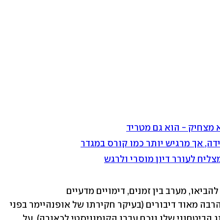
 מצחיק - הוא גם מטריד
דה, אך מרגיש יותר כמו קורס במגדר
צליח לעורר דיון מוסרי ולרגש
דיוקנו של אופנהיימר, כפי שנולאן מבקש להביאו, מערב בין זמנים, דימויים מדעיים 
ספקטקולריים, שחור-לבן וצבע, אבל גם הרבה מאוד דיבורים (בעיקר חקירתו של אופנהיימר בפני 
הוועדה שהחליטה לשלול ממנו את הסיווג הביטחוני שלו נוכח עברו הקומוניסטי לכאורה). על 