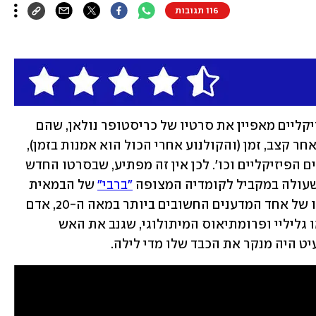
116 תגובות
החיבור בין מבנים נרטיביים ועקרונות פיזיקליים מאפיין את סרטיו של כריסטופר נולאן, שהם 
במידה רבה סוג של חיפוש ומסע. חיפוש אחר קצב, זמן (והקולנוע אחרי הכול הוא אמנות בזמן), 
תנועה בחלל שהיא לעיתים מנוגדת לחוקים הפיזיקליים וכו'. לכן אין זה מפתיע, שבסרטו החדש 
"ברבי"
 של הבמאית 
גרטה גרוויג, יוצא נולאן לספר את סיפורו של אחד המדענים החשובים ביותר במאה ה-20, אדם 
ששמו נהגה בסמוך לשמותיהם של גלילאו גליליי ופרומתיאוס המיתולוגי, שגנב את האש 
יט היה מנקר את הכבד שלו מדי לילה.