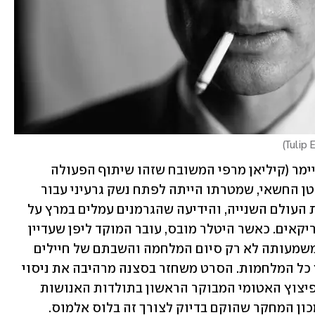
)
הסרט מתמקד בתקופה שבה עמד אופנהיימר (קיליאן מרפי המשובח שזהו שיתוף הפעולה 
השישי שלו עם נולאן) בראש פרויקט מנהטן החשאי, שמטרתו הייתה לפתח נשק גרעיני עבור 
הצבא האמריקני. זוהי עיצומה של מלחמת העולם השנייה, והידיעה שהגרמנים עמלים במרץ על 
פיתוחה של פצצה כזו מהווה טריגר לאמריקאים. כאשר היטלר מובס, עובר המוקד ליפן שעדיין 
מסרבת להיכנע. הטלת הפצצה על עריה משמעותה לא רק סיום המלחמה והשבתם של חיילים 
אמריקאים הביתה, אלא גם אפשרות לקץ כל המלחמות. הסרט משחזר בסצנה מרהיבה את ניסוי 
טריניטי שבוצע החודש לפני 78 שנה – הפיצוץ האטומי המבוקר הראשון בתולדות האנושות 
שהתרחש במדבר בניו-מקסיקו, בקרבת מכון המחקר שהוקם בדיוק לצורך זה בלוס אלמוס. 