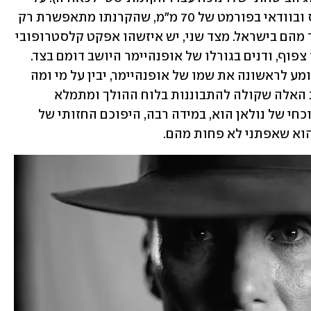
פניהן, סצנות כאלה זרות למסך האיימקס ובוודאי בפורמט של 70 מ"מ, שהקרנתו מתאפשרת רק 
בכ-30 אולמות ברחבי העולם, אף לא אחד מהם בישראל. מצד שני, יש איזשהו אפקט קלסטרופובי 
לצפייה באיימקס באנשים היושבים בחדר צפוף, ודנים בגורלו של אופנהיימר היושב דומם בצד. 
לא בטוח שרוב קהל הצופים, ודאי זה ששומע לראשונה את שמו של אופנהיימר, יבין על מי ומה 
הם מדברים בכלל. עבורו, הצפייה בסצנות האלה שקולה להתבוננות בלוח ההולך ומתמלא 
במהירות בנוסחאות פיזיקליות. סרטו הנוכחי של נולאן הוא, במידה רבה, היפוכם החזותי של 
הוא שאפתני לא פחות מהם.