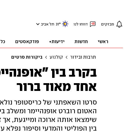
מבזקים
דווחו לנו
°
31
תל אביב
ראשי
חדשות
ידיעות+
פודקאסטים
כלכ
תרבות ובידור
קולנוע
ביקורות סרטים
בקרב בין "אופנהיי
אחד מאוד ברור
סרטו השאפתני של כריסטופר נולאן
האטום רוברט אופנהיימר ומשלב בין 
שימצאו אותה ארוכה ומייגעת, אך 
בין הפוליטי והמדעי וסיפור נפלא ע