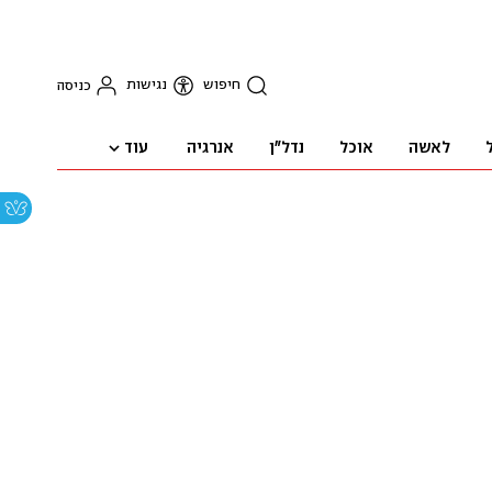
חיפוש
נגישות
כניסה
עוד
לאשה
אוכל
נדל"ן
אנרגיה