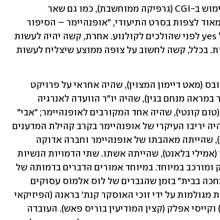
הפיצוץ ההיסטורי משוחזר בסרט ללא שימוש ב-CGI (גרפיקה ממוחשבת), כמו גם שאר 
האפקטים. אגב פרטים היסטוריים, כדאי מאוד לצפות בסרט התיעודי, "אופנהיימר – הסיפור 
האמיתי", שמשודר בימים אלה ב-vod של yes לפני שהולכים לקולנוע. אחרת, קשה יהיה לעשות 
סדר באירועים ובמקומות, ובעיקר בדמויות. בכלל, קשה לחשוב על צופה ממוצע שיצליח לעשות 
הנה כמה מהן: קצין חיל ההנדסה לסלי גרובס (מאט דיימון המצוין), שהיה אחראי על פרויקט 
מנהטן; לואיס סטרוס (רוברט דאוני ג'וניור במראה מנחם בגין), שהיה יו"ר הוועדה לאנרגיה 
אטומית; המדען הדגול אלברט איינשטיין (טום קונטי), שהיה אחד המקורבים לאופנהיימר; "אבי" 
פצצת המימן, אדוארד טלר (בני ספדי), שהיה יריבו העיקרי של אופנהיימר בקרב קהילת המדענים 
של לוס אלמוס; ג'ין טאטלוק (פלורנס פיו), שהייתה מאהבתו של אופנהיימר וחברה אדוקה 
במפלגה הקומוניסטית; וקיטי אופנהיימר (אמילי בלאנט), שהייתה אשתו. שתי הדמויות הנשיות 
המרשימות הללו אינן זוכות לייצוג מעמיק ומורכב במיוחד. במיוחד אמורים הדברים בדמותה של 
קיטי, שנותרת בסרט על תקן "האישה שמחכה בבית" בזמן שהגברים של לוס אלמוס עסוקים 
בעניינים האטומיים שלהם. דמויות נוספות מגולמות על ידי זוכי האוסקר קנת' בראנה (הפיזיקאי 
נילס בוהר), רמי מאלק (המדען דייויד היל) וקייסי אפלק (קצין המודיעין בוריס פאש). העובדה 