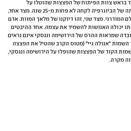
אופנהיימר, הפיזיקאי ומדען האטום שעמד בראש צוות הפיתוח של הפצצות שהוטלו על 
הירושימה ונגסקי, תעיד העובדה שכתיבתה של הביוגרפיה לקחה לא פחות מ-25 שנה. מצד אחד, 
מדובר באחד המוחות המבריקים של העולם המודרני. מצד שני, זהו דיוקנו של מלאך המוות. אדם 
שהשתמש במדע כדי לייצר כלי שבאמצעותו יכולה האנושות להשמיד את עצמה. אחד ההיבטים 
היותר מעניינים בסרטו של נולאן הוא העובדה שמראות ההרס של הירושימה ונגסקי אינם נראים 
כלל בסרט. אם הזיכרון אינו מטעה, אפילו השמות "אנולה גיי" (מטוס הקרב שהטיל את הפצצה 
על הירושימה) ו"ילד קטן" ו"איש שמן" – שמות הקוד של הפצצות שהופלו על הירושימה ונגסקי, 
זה מקרה.