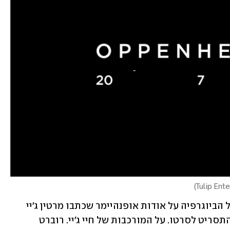
)
"פרומתיאוס האמריקאי" הוא גם שמה של הביוגרפיה על אודות אופנהיימר שכתבו מרטין ג'יי 
שרווין וקאי בירד, ועליה ביסס נולאן את התסריט לסרטו. על המורכבות של חיי ג'יי. רוברט 