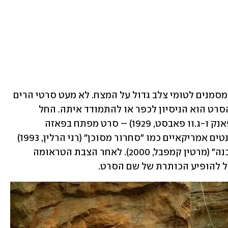
לא יהיה זה ספוילר לומר שמשפטים אלו מסמנים לטומי צלב גדול על המצח. לא מעט סרטי הרים 
מתחילים בטראומה של מוות, כשהמשך הסרט הוא הניסיון לכפר או להתמודד איתה. החל 
מ"הגיהנום הלבן של פיז פאלו" (ארנולד פאנק ו-ג.וו פאבסט, 1929) – סרט מפתח בפאזה 
הגרמנית והמכוננת של הז'אנר, ועד ווריאנטים אמריקאיים כמו "סחרור מסוכן" (רני הרלין, 1993) 
עם סילבסטר סטאלון, ו"מעבר לגבול הסכנה" (מרטין קמפבל, 2000). לאחר הצבת הטראומה 
ל להופיע הכותרת של שם הסרט. 