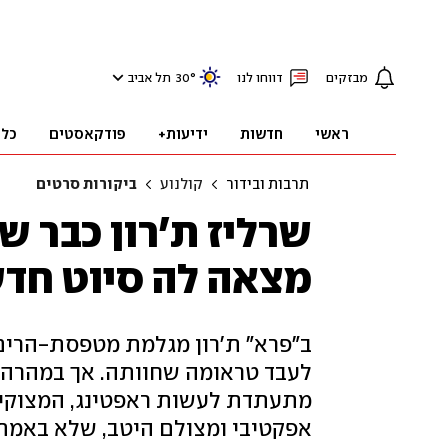
מבזקים
דווחו לנו
°
30
תל אביב
ראשי
חדשות
ידיעות+
פודקאסטים
כלכ
תרבות ובידור
קולנוע
ביקורות סרטים
שרליז ת'רון כבר ש
מצאה לה סיוט חד
ב"פרא" ת'רון מגלמת מטפסת-הרים
לעבד טראומה שחוותה. אך במהרה ה
מתעתדת לעשות ראפטינג, המצוקים 
אפקטיבי ומצולם היטב, שלא באמת