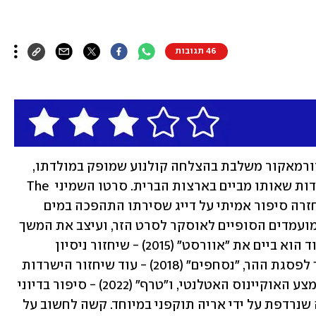
46 תגובות
הקריירה של הבמאי האיסלנדי בלתזאר קורמאקור משלבת בהצלחה קולנוע שמופק במולדתו, 
וקולנוע ז'אנרי עם התמחות בסרטי הישרדות שאותו מביים בארצות הברית. סרטו השמיני The 
Deep מ-2012 היה הפקה איסלנדית ששחזרה סיפור אמיתי על דייג שסירתו התהפכה במים 
הקפואים. הסרט הגיע לרשימת חמשת המועמדים הסופיים לאוסקר לסרט הזר, ועיצב את המשך 
הקריירה האמריקאית של הבמאי. בהוליווד הוא ביים את "אוורסט" (2015) - שיחזור ניסיון 
הישרדות של שתי קבוצות מטפסים בדרך לפסגת ההר, "נסחפים" (2018) - עוד שיחזור הישרדות 
של זוג שהסירה ההרוסה שלו נתקעה באמצע האוקיינוס האטלנטי, ו"טרף" (2022) - סיפור בדיוני 
על משפחה בשמורת טבע בדרום אפריקה שנרדפת על ידי אריה תוקפני במיוחד. קשה לחשוב על 