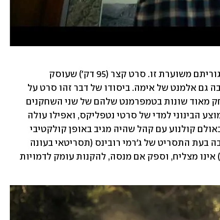
"פרא" (Apex) הוא התוצר של פעולת אלגוריתם משוערת זו. סרט קצר (95 דק') שעוסק 
בסיטואציית הישרדות אינטנסיבית שיש בה גם אלמנט של אימה. ביסודו של דבר זהו סרט על 
שתי דמויות, והוא נסמך על הופעות משחק מאוד שונות בטמפרמנט שלהם של שני השחקנים 
הראשיים. הוא נמצא דרגה אחת מעל הממוצע הבינוני למדי של סרטי נטפליקס, ואפילו עולה 
המחשבה שהוא היה יוצא נשכר מצפייה באולם קולנוע עם קהל שהיה מגיב באופן קולקטיבי 
לכמה מהרגעים הברוטליים המוצגים בו. בה בעת התסריט של ג'רמי רובינס (תסריטאי בעונה 
הראשונה של סדרת הטלוויזיה "הטיהור") אינו מצליח, וספק אם מנסה, להקנות עומק לדמויות 