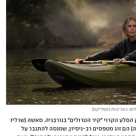
לום: באדיבות נטפליקס
)
הפרולוג של הסרט מתרחש במרומי מצוק הסלע הקרוי "קיר הטרולים" בנורבגיה. סאשה (שרליז 
ת'רון) ובעלה  האוסטרלי טומי (אריק באנה) הם זוג מטפסים רב-ניסיון, שמנסה להתגבר על 