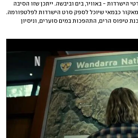
במאי עכשווי בעל רקורד כה ממצה של סרטי הישרדות - באוויר, בים וביבשה. ייתכן שזו הסיבה 
שהאלגוריתם של נטפליקס סימן את קורמאקור כבמאי שיוכל לספק סרט הישרדות לפלטפורמה. 
ואם כבר, מדוע שלא יהיה זה שילוב של סכנת טיפוס הרים, התהפכות במים סוערים, וניסיון 