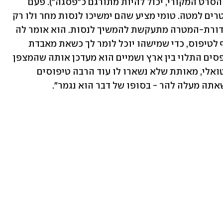
המקטע האחרון לפני הפסגה (Apex, שם הסרט המקורי, יכול להיות מתורגם כ"פסגה"). פעם 
אחר פעם סאשה נכשלת ונשמטת כמה מטרים למטה. טומי מציע שהם ימשיכו לנסות מחר ולו רק 
בגלל שסערה מתקרבת להר, אך סאשה חדורת-המטרה מתעקשת להמשיך לנסות. הוא אומר לה 
(בתרגום חופשי) "זו הסיבה שיש לך שותף לטיפוס, כדי שמישהו יוכל לומר לך כשאת מאבדת 
קשר עם המציאות". אחר כך באוהל המטפסים התלוי בין ארץ ושמיים הוא מעדכן אותה שהמצפן 
שלו, הן החפץ הפיזי והן הרעיון הקונספטואלי, מאותת שלא נשארו לו עוד הרבה טיפוסים 
אתה מעלה להר - בסופו של דבר הוא נגמר". 