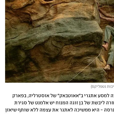
יבות נטפליקס
)
חמישה חודשים מאוחר יותר סאשה מגיעה למסע אתגרי ב"אאוטבאק" של אוסטרליה, בפארק 
הלאומי (הפיקטיבי) "וונדארה". יתכן שבחזרה ליבשת של בן זוגה המנוח יש אלמנט של סגירת 
מעגל, באותה מידה זו יכולה להיות גם התרסה - היא ממשיכה לאתגר את עצמה ללא שותף שיאזן 