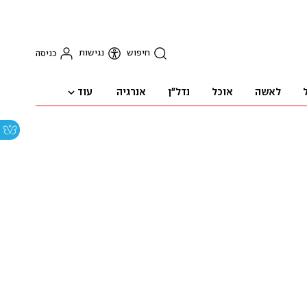
חיפוש
נגישות
כניסה
עוד
לאשה
אוכל
נדל"ן
אנרגיה