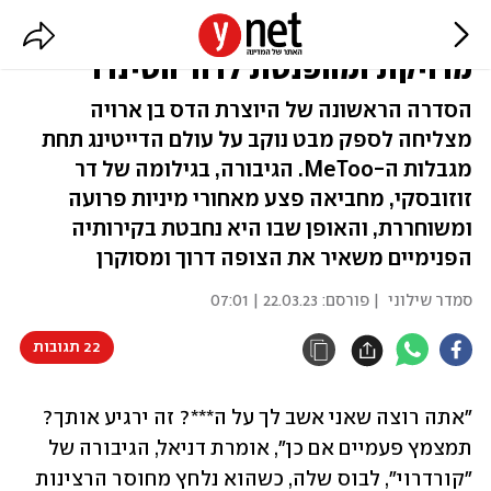
תגללו ימינה: "קורדרוי" היא מראה
מדויקת ומהפנטת לדור הטינדר
הסדרה הראשונה של היוצרת הדס בן ארויה
מצליחה לספק מבט נוקב על עולם הדייטינג תחת
מגבלות ה-MeToo. הגיבורה, בגילומה של דר
זוזובסקי, מחביאה פצע מאחורי מיניות פרועה
ומשוחררת, והאופן שבו היא נחבטת בקירותיה
הפנימיים משאיר את הצופה דרוך ומסוקרן
סמדר שילוני
| פורסם:
22.03.23 | 07:01
22 תגובות
"אתה רוצה שאני אשב לך על ה***? זה ירגיע אותך? 
תמצמץ פעמיים אם כן", אומרת דניאל, הגיבורה של 
"קורדרוי", לבוס שלה, כשהוא נלחץ מחוסר הרצינות 