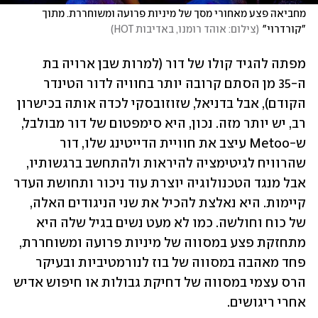
מחביאה פצע מאחורי מסך של מיניות פרועה ומשוחררת. מתוך 
"קורדרוי"
(
צילום: אוהד רומנו, באדיבות HOT
)
מפתה להגיד קולו של דור (למרות שבן ארויה בת 
ה-35 מן הסתם קרובה יותר בחוויה לדור הטינדר 
הקודם), אבל בדניאל, שזוזובסקי לכדה אותה בכישרון 
רב, יש יותר מזה. נכון, היא סימפטום של דור מבולבל, 
ש-Metoo עיצב את חוויית הדייטינג שלו, דור 
שהרוויח לגיטימציה להיראות ולהתחשב ברגשותיו, 
אבל מנגד הטכנולוגיה יוצרת עוד ניכור ותחושת העדר 
קיימות. היא נאלצת להכיל את שני הניגודים האלה, 
של כוח וחולשה. כמו לא מעט נשים בגיל שלה היא 
מתחזקת פצע במסווה של מיניות פרועה ומשוחררת, 
פחד מאהבה במסווה של בוז לנורמטיביות ובעיקר 
הרס עצמי במסווה של דחיקת גבולות או חיפוש אדיש 
אחרי ריגושים.