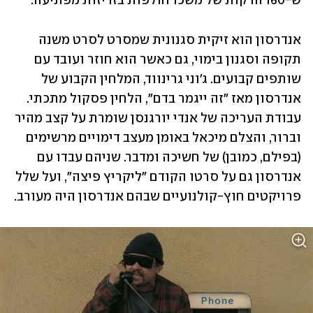
ש-160 הדקות של משכו חולפות בזריזות מפתיעה. 
אנדרסון הוא זיקית סגנונית שמסרט לסרט משנה 
תקופה וסגנון בימוי, גם כאשר הוא חוזר ועובד עם 
שותפים קבועים. ג'וני גרינווד, המלחין הקבוע של 
אנדרסון מאז "זה ייגמר בדם", הלחין פסקול מתכתי. 
עבודת העריכה של אנדי יורגנסן שומרת על קצב מהיר 
וברור, והצלם מיכאל באומן מעצב דימויים מרשימים 
(בפילם, כמובן) של חשיכה ומדבר. שניהם עבדו עם 
אנדרסון גם על סרטו הקודם "ליקריץ פיצה", ועל שלל 
פרויקטים חוץ-קולנועיים שבהם אנדרסון היה מעורב.   