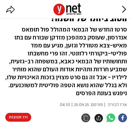
"קרב רודף קרב": האם זהו הסרט
הטוב ביותר של השנה?
סרטו החדש של הבמאי המהולל פול תומאס
אנדרסון, שעוסק במהפכן מזדקן שבורח עם בתו
מאיש-צבא מטורלל וגזען, מגיע עם ממד
פוליטי-ביקורתי רלוונטי. זהו פרי מחשבתו
ותחושותיו של הבמאי כאבא, במשפחה רב-גזעית,
שמביע חרדות ותהיות אודות העולם שהוא מותיר
לילדיו - אבל זה גם סרט מצוין בזכות האיכויות שלו,
ולא בגלל שהוא נושא הטפה פוליטית למשוכנעים.
ניפגש בעונת הפרסים
ארז דבורה
| פורסם:
25.09.25 | 04:10
111 תגובות