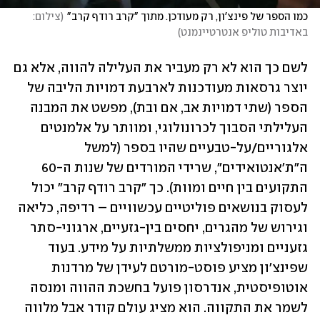
כמו הספר של פינצ'ון, רק מעודכן. מתוך "קרב רודף קרב"
(
צילום: 
באדיבות טוליפ אנטרטיינמנט
)
לשם כך הוא לא רק מעביר את העלילה להווה, אלא גם 
יוצר גרסאות מעודכנות לארבעת דמויות הליבה של 
הספר (שתי דמויות אב, אם ובת), מפשט את המבנה 
העלילתי הסבוך לכרונולוגי, ומוותר על אלמנטים 
אלגוריים/על-טבעיים שהיו בספר (למשל 
ה"ת'אנטואידים", שרידי המורדים של שנות ה-60 
התקועים בין חיים ומוות). כך "קרב רודף קרב" יכול 
לעסוק בנושאים פוליטיים עכשוויים – רדיפה, כליאה 
וגירוש של מהגרים, יחסים בין-גזעיים, ארגוני-סתר 
גזעניים ומניפולציות ממשלתיות על מידע. בעוד 
שפינצ'ון מציע פוסט-מורטם לעידן של מרדנות 
אוטופיסטית, אנדרסון פועל בחשכת ההווה ומנסה 
לשמר את התקווה. הוא מציג עולם קודר אבל מלווה 