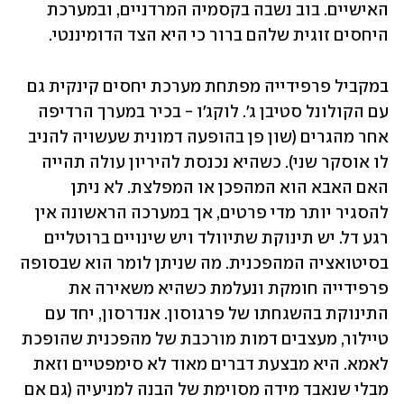
האישיים. בוב נשבה בקסמיה המרדניים, ובמערכת 
היחסים זוגית שלהם ברור כי היא הצד הדומיננטי.  
במקביל פרפידייה מפתחת מערכת יחסים קינקית גם 
עם הקולונל סטיבן ג'. לוקג'ו - בכיר במערך הרדיפה 
אחר מהגרים (שון פן בהופעה דמונית שעשויה להניב 
לו אוסקר שני). כשהיא נכנסת להיריון עולה תהייה 
האם האבא הוא המהפכן או המפלצת. לא ניתן 
להסגיר יותר מדי פרטים, אך במערכה הראשונה אין 
רגע דל. יש תינוקת שתיוולד ויש שינויים ברוטליים 
בסיטואציה המהפכנית. מה שניתן לומר הוא שבסופה 
פרפידייה חומקת ונעלמת כשהיא משאירה את 
התינוקת בהשגחתו של פרגוסון. אנדרסון, יחד עם 
טיילור, מעצבים דמות מורכבת של מהפכנית שהופכת 
לאמא. היא מבצעת דברים מאוד לא סימפטיים וזאת 
מבלי שנאבד מידה מסוימת של הבנה למניעיה (גם אם 