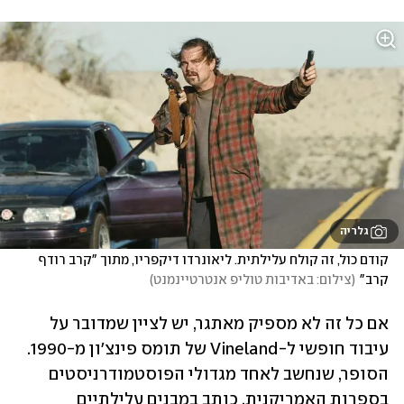
גלריה
קודם כול, זה קולח עלילתית. ליאונרדו דיקפריו, מתוך "קרב רודף 
קרב"
(
צילום: באדיבות טוליפ אנטרטיינמנט
)
אם כל זה לא מספיק מאתגר, יש לציין שמדובר על 
עיבוד חופשי ל-Vineland של תומס פינצ'ון מ-1990. 
הסופר, שנחשב לאחד מגדולי הפוסטמודרניסטים 
בספרות האמריקנית, כותב במבנים עלילתיים 