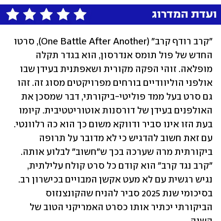
"קרב רודף קרב" (One Battle After Another), סרטו 
החדש של פול תומס אנדרסון, הוא בגדר תקלה 
מופלאה. זוהי הפקה מקורית ושאפתנית בעידן שבו 
אולפני הוליוודיים בורחים מפרויקטים מסוג זה. זהו 
גם סרט בעל ממד פוליטי-ביקורתי, דבר שמסכן את 
האולפנים בעידן של דורסנות אוטוריטטיבית. קיומו 
בעת הזו אינו סביר ודווקא משום כך הוא כה רלוונטי. 
עם זאת חשוב להדגיש כי לא מדובר על תרופה 
ביקורתית מרה שערכה בכך ש"חשוב" לבלוע אותה. 
"קרב נגד קרב" הוא קודם כל סרט קולח עלילתית, 
נגיש רגשית עם לא מעט אקשן המבויים בכישרון רב. 
בסיכומי שנת 2025 סביר להניח שהקונצנזוס 
הביקורתי יכתיר אותו כסרט האמריקני הטוב של 