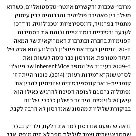
מרובי-שכבות והקשרים אינטר-טקסטואליים, כשהוא 
משלב בין סאטירה פוליטית ותרבותית לבין עיסוק 
מתמיד בפרנויה, קונספירציות וטכנולוגיה. זו דרכו 
לערער נרטיביים דומיננטיים ולנתח את הסתירות 
הפנימיות בחברה ובתרבות האמריקאית של המאה 
ה-20. הניסיון לעבד את פינצ'ון לקולנוע הוא אקט של 
העזה מטורפת. אנדרסון כבר ניסה לעשות זאת 
ב-2009 בעיבוד של הספר Inherent Vice של פינצ'ון 
לסרט שנקרא "מידות רעות" (2014). כזכור הייתה זו 
קומדיית-נואר קונספירטיבית שהניסיון להבין את 
נפתוליה גרם גם לצופה הפיכח להרגיש כאילו הוא 
עישן 20 ג'וינטים. היה זה כישלון כלכלי, שלווה 
בביקורת שליליות מהסוג שאנדרסון לא הרבה לקבל.  
נראה שהפעם אנדרסון למד את הלקח, ולו רק בגלל 
שתסריט שהיה נצמד לעלילת ספר לא היה מופק. אבל 