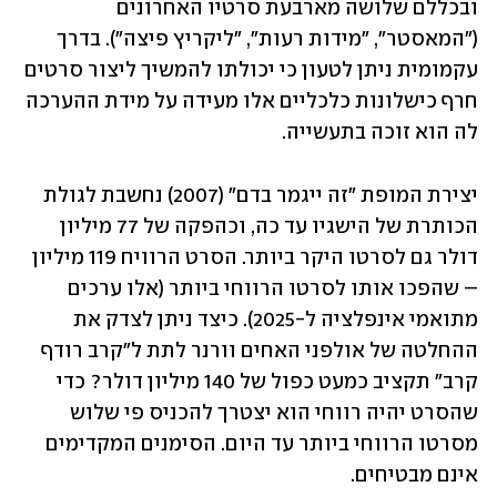
ובכללם שלושה מארבעת סרטיו האחרונים 
("המאסטר", "מידות רעות", "ליקריץ פיצה"). בדרך 
עקמומית ניתן לטעון כי יכולתו להמשיך ליצור סרטים 
חרף כישלונות כלכליים אלו מעידה על מידת ההערכה 
לה הוא זוכה בתעשייה.     
יצירת המופת "זה ייגמר בדם" (2007) נחשבת לגולת 
הכותרת של הישגיו עד כה, וכהפקה של 77 מיליון 
דולר גם לסרטו היקר ביותר. הסרט הרוויח 119 מיליון 
– שהפכו אותו לסרטו הרווחי ביותר (אלו ערכים 
מתואמי אינפלציה ל-2025). כיצד ניתן לצדק את 
ההחלטה של אולפני האחים וורנר לתת ל"קרב רודף 
קרב" תקציב כמעט כפול של 140 מיליון דולר? כדי 
שהסרט יהיה רווחי הוא יצטרך להכניס פי שלוש 
מסרטו הרווחי ביותר עד היום. הסימנים המקדימים 
אינם מבטיחים. 