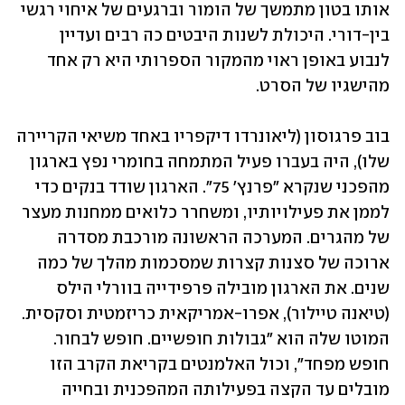
אותו בטון מתמשך של הומור וברגעים של איחוי רגשי 
בין-דורי. היכולת לשנות היבטים כה רבים ועדיין 
לנבוע באופן ראוי מהמקור הספרותי היא רק אחד 
מהישגיו של הסרט. 
בוב פרגוסון (ליאונרדו דיקפריו באחד משיאי הקריירה 
שלו), היה בעברו פעיל המתמחה בחומרי נפץ בארגון 
מהפכני שנקרא "פרנץ' 75". הארגון שודד בנקים כדי 
לממן את פעילויותיו, ומשחרר כלואים ממחנות מעצר 
של מהגרים. המערכה הראשונה מורכבת מסדרה 
ארוכה של סצנות קצרות שמסכמות מהלך של כמה 
שנים. את הארגון מובילה פרפידייה בוורלי הילס 
(טיאנה טיילור), אפרו-אמריקאית כריזמטית וסקסית. 
המוטו שלה הוא "גבולות חופשיים. חופש לבחור. 
חופש מפחד", וכול האלמנטים בקריאת הקרב הזו 
מובלים עד הקצה בפעילותה המהפכנית ובחייה 