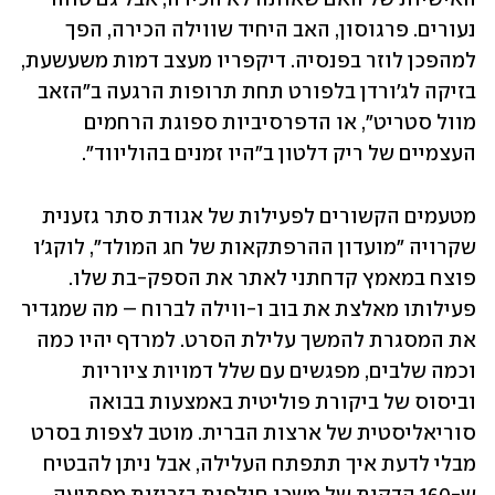
נעורים. פרגוסון, האב היחיד שווילה הכירה, הפך 
למהפכן לוזר בפנסיה. דיקפריו מעצב דמות משעשעת, 
בזיקה לג'ורדן בלפורט תחת תרופות הרגעה ב"הזאב 
מוול סטריט", או הדפרסיביות ספוגת הרחמים 
העצמיים של ריק דלטון ב"היו זמנים בהוליווד".  
מטעמים הקשורים לפעילות של אגודת סתר גזענית 
שקרויה "מועדון ההרפתקאות של חג המולד", לוקג'ו 
פוצח במאמץ קדחתני לאתר את הספק-בת שלו. 
פעילותו מאלצת את בוב ו-ווילה לברוח – מה שמגדיר 
את המסגרת להמשך עלילת הסרט. למרדף יהיו כמה 
וכמה שלבים, מפגשים עם שלל דמויות ציוריות 
וביסוס של ביקורת פוליטית באמצעות בבואה 
סוריאליסטית של ארצות הברית. מוטב לצפות בסרט 
מבלי לדעת איך תתפתח העלילה, אבל ניתן להבטיח 